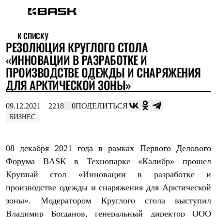
Каталог
К СПИСКУ
Интернет-магазин
РЕЗОЛЮЦИЯ КРУГЛОГО СТОЛА
Мужская одежда
Утепленная пухом
«ИННОВАЦИИ В РАЗРАБОТКЕ И
Куртки
ПРОИЗВОДСТВЕ ОДЕЖДЫ И СНАРЯЖЕНИЯ
Брюки
ДЛЯ АРКТИЧЕСКОЙ ЗОНЫ»
Жилеты
Комбинезоны
Утепленная синтетикой
09.12.2021
2218
0
ПОДЕЛИТЬСЯ
Куртки
БИЗНЕС
Брюки
Штормовая одежда
Куртки
Брюки
08 декабря 2021 года в рамках Первого Делового
Софтшелл одежда
Форума BASK в Технопарке «Калибр» прошел
Куртки
Круглый стол «Инновации в разработке и
Брюки
Флисовая одежда
производстве одежды и снаряжения для Арктической
Куртки
зоны». Модератором Круглого стола выступил
Брюки
Жилеты
Владимир Богданов, генеральный директор ООО