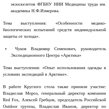
С синтетическим утеплителем
экзоскелетов ФГБНУ НИИ Медицины труда им.
Аксессуары для спальников
академика Н.Ф.Измерова.
Сумки и баулы
Баулы
Кошельки
Тема выступления: «Особенности медико-
Сумки
биологических испытаний средств индивидуальной
Гермомешки
Полезные аксессуары
защиты от холода».
Книги
Еда
Чуков Владимир Семенович, руководитель
Коврики
Обувь
Экспедиционного Центра «Арктика»
Женская обувь
Сапоги
Тема выступления: «Опыт использования одежды в
Ботинки
Мужская обувь
условиях экспедиций в Арктике».
Ботинки
Кроссовки
Сапоги
В работе Круглого стола также приняли участие:
Гамаши и бахилы
Владислав Мороз, генеральный директор компании
Гамаши
Red Fox, Алексей Гребцов, председатель Российской
Бахилы
Тапочки и чуни
Outdoor группы, Владислав Иванов, директор по