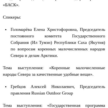
Термобелье
«БАСК».
Теплое термобелье
Среднее термобелье
Легкое термобелье
Спикеры:
Лёгкая одежда
Футболки
Голомарёва Елена Христофоровна, Председатель
Рубашки
Толстовки
постоянного комитета Государственного
Брюки
Собрания (Ил Тумэн) Республики Саха (Якутия)
Шорты
Женская одежда
по вопросам коренных малочисленных народов
Утепленная пухом
Севера и делам Арктики.
Куртки
Брюки
Жилеты
Тема выступления: «Коренные малочисленные
Утепленная синтетикой
народы Севера за качественные удобные вещи».
Куртки
Брюки
Штормовая одежда
Гребцов Алексей Николаевич, Председатель
Куртки
правления Russian Outdoor Group
Софтшелл одежда
Куртки
Брюки
Тема выступления: «Государственная программа
Лёгкая одежда