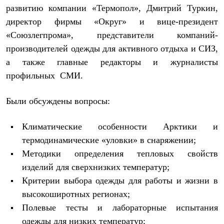
Тапочки
развитию компании «Термопол», Дмитрий Туркин,
Чуни
Уход за обувью
директор фирмы «Округ» и вице-президент
Аксессуары
«Союзлегпрома», представители компаний-
Головные уборы
производителей одежды для активного отдыха и СИЗ,
Шапки
Балаклавы и маски
а также главные редакторы и журналисты
Кепки и бейсболки
профильных СМИ.
Повязки
Шарфы
Панамы
Были обсуждены вопросы:
Перчатки и рукавицы
Перчатки
Рукавицы
Климатические особенности Арктики и
Носки
термодинамические «уловки» в снаряжении;
Полезные аксессуары
Брелки
Методики определения тепловых свойств
Ремни
изделий для сверхнизких температур;
Шевроны
Критерии выбора одежды для работы и жизни в
Опушки
Термоковрики
высокоширотных регионах;
Уход за одеждой
Полевые тесты и лабораторные испытания
В Арктику
Коллекции
одежды для низких температур;