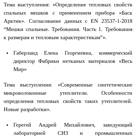
Брюки
Тема выступления: «Определение тепловых свойств
Софтшелл одежда
спальных мешков с применением прибора «Баск
Куртки
Флисовая одежда
Арктик». Согласование данных с EN 23537-1-2018
Куртки
“Мешки спальные. Требования. Часть 1. Требования
Брюки
Жилеты
к размерам и тепловым характеристикам”».
Комбинезоны
Термобелье
Габерланд Елена Георгиевна, коммерческий
Комплект термобелья
Снаряжение
директор Фабрики нетканых материалов «Весь
Палатки и тенты
Мир»
Палатки
Тенты
Аксессуары для палаток
Тема выступления: «Современные синтетические
Рюкзаки
микроволоконные утеплители. Особенности
Экспедиционные
Легкоходные
определения тепловых свойств таких утеплителей.
Альпинистские
Новые разработки».
Городские
Аксессуары для рюкзаков
Спальные мешки
Герегей Андрей Михайлович, заведующий
Пуховые
лабораторией СИЗ и промышленных
Комбинированные