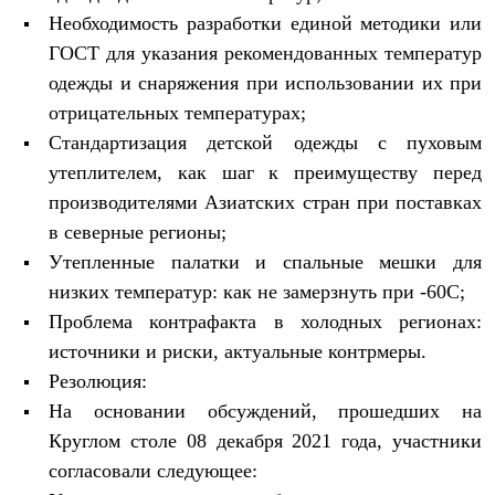
PEAK
Необходимость разработки единой методики или
ЗА ПОЛЯРНЫМ КРУГОМ
ГОСТ для указания рекомендованных температур
TREK
BASK kids
одежды и снаряжения при использовании их при
CITY
отрицательных температурах;
BASK juno
ИДЁМ В ПОХОД
Стандартизация детской одежды с пуховым
Дневник капитана
утеплителем, как шаг к преимуществу перед
Каталог дилеров
Компания
производителями Азиатских стран при поставках
Баск сегодня
в северные регионы;
История
Утепленные палатки и спальные мешки для
Отцы основатели
Производство
низких температур: как не замерзнуть при -60С;
Баск в вашем городе
Проблема контрафакта в холодных регионах:
Контроль качества
Технологии
источники и риски, актуальные контрмеры.
Команда Баск
Резолюция:
Сотрудничество
Дилерам
На основании обсуждений, прошедших на
Стать дилером
Круглом столе 08 декабря 2021 года, участники
Корпоративным клиентам
согласовали следующее:
Услуги
Медиа