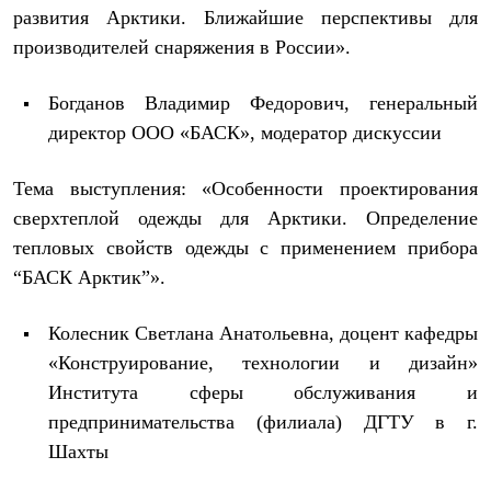
развития Арктики. Ближайшие перспективы для
Рубашки
Футболки
производителей снаряжения в России».
Толстовки
Брюки
Термобелье
Богданов Владимир Федорович, генеральный
Теплое термобелье
директор ООО «БАСК», модератор дискуссии
Среднее термобелье
Легкое термобелье
Флисовая одежда
Тема выступления: «Особенности проектирования
Куртки
сверхтеплой одежды для Арктики. Определение
Брюки
Детская одежда
тепловых свойств одежды с применением прибора
Утепленная пухом
“БАСК Арктик”».
Комбинезоны
Куртки
Брюки
Колесник Светлана Анатольевна, доцент кафедры
Утепленная синтетикой
«Конструирование, технологии и дизайн»
Комбинезоны
Института сферы обслуживания и
Куртки
Брюки
предпринимательства (филиала) ДГТУ в г.
Лёгкая одежда
Шахты
Футболки
Толстовки