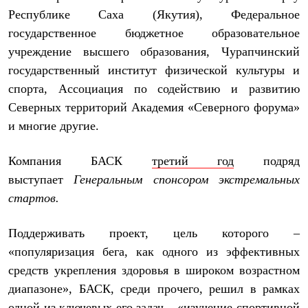
Термобелье
Республике Саха (Якутия), Федеральное
Теплое термобелье
Среднее термобелье
государственное бюджетное образовательное
Легкое термобелье
учреждение высшего образования, Чурапчинский
Лёгкая одежда
государственный институт физической культуры и
Футболки
Рубашки
спорта, Ассоциация по содействию и развитию
Толстовки
Северных территорий Академия «Северного форума»
Брюки
Шорты
и многие другие.
Женская одежда
Утепленная пухом
Компания БАСК
третий год
подряд
Куртки
Брюки
выступает
Генеральным спонсором экстремальных
Жилеты
стартов.
Утепленная синтетикой
Куртки
Брюки
Поддерживать проект, цель которого –
Штормовая одежда
«популяризация бега, как одного из эффективных
Куртки
Софтшелл одежда
средств укрепления здоровья в широком возрастном
Куртки
диапазоне», БАСК, среди прочего, решил в рамках
Брюки
Лёгкая одежда
одной из ключевых его задач – «изучение спортивной