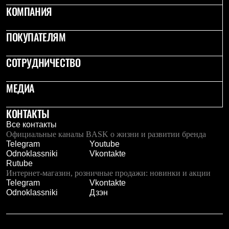
Тапочки
КОМПАНИЯ
Чуни
Уход за обувью
Аксессуары
ПОКУПАТЕЛЯМ
Головные уборы
Шапки
Балаклавы и маски
СОТРУДНИЧЕСТВО
Кепки и бейсболки
Повязки
МЕДИА
Шарфы
Панамы
Перчатки и рукавицы
КОНТАКТЫ
Перчатки
Все контакты
Рукавицы
Официальные каналы BASK о жизни и развитии бренда
Носки
Telegram
Youtube
Полезные аксессуары
Odnoklassniki
Vkontakte
Брелки
Rutube
Ремни
Интернет-магазин, розничные продажи: новинки и акции
Шевроны
Telegram
Vkontakte
Опушки
Odnoklassniki
Дзэн
Термоковрики
Уход за одеждой
В Арктику
Коллекции