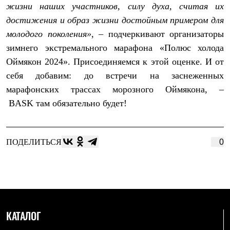
жизни наших участников, силу духа, считая их
С синтетическим утеплителем
Аксессуары для спальников
достижения и образ жизни достойным примером для
Сумки и баулы
молодого поколения»
, – подчеркивают организаторы
Баулы
Кошельки
зимнего экстремального марафона «Полюс холода
Сумки
Оймякон 2024». Присоединяемся к этой оценке. И от
Гермомешки
Полезные аксессуары
себя добавим: до встречи на заснеженных
Книги
марафонских трассах морозного Оймякона, –
Еда
BASK
там обязательно будет!
Коврики
Обувь
Женская обувь
Сапоги
ПОДЕЛИТЬСЯ
0
Ботинки
Мужская обувь
Ботинки
Кроссовки
Сапоги
Гамаши и бахилы
Гамаши
Бахилы
КАТАЛОГ
Тапочки и чуни