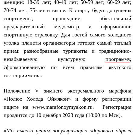
Брюки
женщин: 18-39 лет; 40-49 лет; 50-59 лет; 60-69 лет;
Софтшелл одежда
70-74 лет; 75-лет и выше. К старту будут допущены
Куртки
спортсмены, прошедшие обязательный
Флисовая одежда
Куртки
предварительный медосмотр и оформившие
Брюки
спортивную страховку. Для гостей самого холодного
Жилеты
Комбинезоны
уголка планеты организаторы готовят самый теплый
Термобелье
прием: разнообразные
турпакеты
и традиционно-
Комплект термобелья
Снаряжение
незабываемую культурную
программу
,
Палатки и тенты
сформированную по всем правилам якутского
Палатки
гостеприимства.
Тенты
Аксессуары для палаток
Рюкзаки
Положение V зимнего экстремального марафона
Экспедиционные
«Полюс Холода Оймякон» и форму регистрации
Легкоходные
Альпинистские
ищите на
www.marafonoymyakon.ru
.
Регистрация
Городские
продлится
до 10 декабря 2023 года (18:00 по Мск).
Аксессуары для рюкзаков
Спальные мешки
Пуховые
«Мы высоко ценим популяризацию здорового образа
Комбинированные