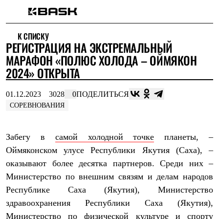
Каталог
К СПИСКУ
Интернет-магазин
РЕГИСТРАЦИЯ НА ЭКСТРЕМАЛЬНЫЙ
Мужская одежда
Утепленная пухом
МАРАФОН «ПОЛЮС ХОЛОДА – ОЙМЯКОН
Куртки
2024» ОТКРЫТА
Брюки
Жилеты
Комбинезоны
01.12.2023
3028
0
ПОДЕЛИТЬСЯ
Утепленная синтетикой
СОРЕВНОВАНИЯ
Куртки
Брюки
Штормовая одежда
Забегу в
самой холодной точке
планеты, –
Куртки
Брюки
Оймяконском улусе Республики Якутия (Саха), –
Софтшелл одежда
оказывают более десятка партнеров. Среди них –
Куртки
Министерство по внешним связям и делам народов
Брюки
Флисовая одежда
Республике Саха (Якутия), Министерство
Куртки
здравоохранения Республики Саха (Якутия),
Брюки
Жилеты
Министерство по физической культуре и спорту