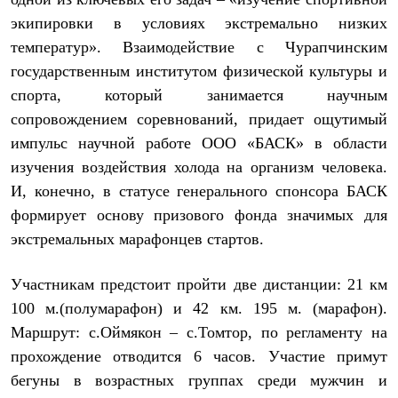
Рубашки
экипировки в условиях экстремально низких
Футболки
температур». Взаимодействие с Чурапчинским
Толстовки
Брюки
государственным институтом физической культуры и
Термобелье
спорта, который занимается научным
Теплое термобелье
Среднее термобелье
сопровождением соревнований, придает ощутимый
Легкое термобелье
импульс научной работе ООО «БАСК» в области
Флисовая одежда
Куртки
изучения воздействия холода на организм человека.
Брюки
И, конечно, в статусе генерального спонсора БАСК
Детская одежда
формирует основу призового фонда значимых для
Утепленная пухом
Комбинезоны
экстремальных марафонцев стартов.
Куртки
Брюки
Участникам предстоит пройти две дистанции: 21 км
Утепленная синтетикой
Комбинезоны
100 м.(полумарафон) и 42 км. 195 м. (марафон).
Куртки
Маршрут: с.Оймякон – с.Томтор, по регламенту на
Брюки
Лёгкая одежда
прохождение отводится 6 часов. Участие примут
Футболки
бегуны в возрастных группах среди мужчин и
Толстовки