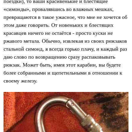
поездки), то ваши красивенькие и блестящие
С синтетическим утеплителем
«симонды», провалявшись во влажных мешках,
Аксессуары для спальников
Сумки и баулы
превращаются в такое ужасное, что мне не хочется об
Баулы
этом даже говорить. От новеньких и блестящих
Кошельки
Сумки
красавцев ничего не остаётся - просто куски не
Гермомешки
ржавого метала. Обычно, извлекая из своих рюкзаков
Полезные аксессуары
Книги
стальной симонд, я всегда горько плачу, и каждый раз
Еда
даю слово по возвращению сразу распаковывать
Коврики
рюкзак. Может быть, имея этот карабин, вы будете
Обувь
Женская обувь
более собранными и щепетильными в отношении к
Сапоги
своему железу.
Ботинки
Мужская обувь
Ботинки
Кроссовки
Сапоги
Гамаши и бахилы
Гамаши
Бахилы
Тапочки и чуни