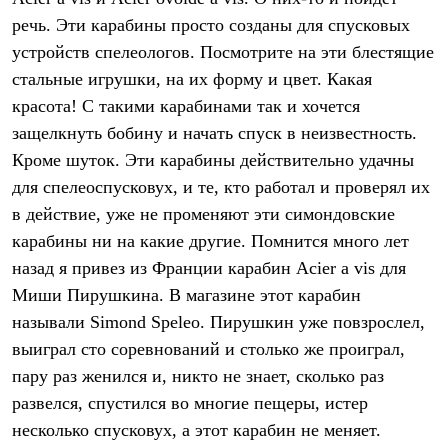
Термобелье
речь. Эти карабины просто созданы для спусковых
Теплое термобелье
Среднее термобелье
устройств спелеологов. Посмотрите на эти блестящие
Легкое термобелье
стальные игрушки, на их форму и цвет. Какая
Лёгкая одежда
Футболки
красота! С такими карабинами так и хочется
Рубашки
защелкнуть бобину и начать спуск в неизвестность.
Толстовки
Кроме шуток. Эти карабины действительно удачны
Брюки
Шорты
для спелеоспусковух, и те, кто работал и проверял их
Женская одежда
в действие, уже не променяют эти симондовские
Утепленная пухом
Куртки
карабины ни на какие другие. Помнится много лет
Брюки
назад я привез из Франции карабин Acier a vis для
Жилеты
Утепленная синтетикой
Миши Пирушкина. В магазине этот карабин
Куртки
называли Simond Speleo. Пирушкин уже повзрослел,
Брюки
выиграл сто соревнований и столько же проиграл,
Штормовая одежда
Куртки
пару раз женился и, никто не знает, сколько раз
Софтшелл одежда
развелся, спустился во многие пещеры, истер
Куртки
Брюки
несколько спусковух, а этот карабин не меняет.
Лёгкая одежда