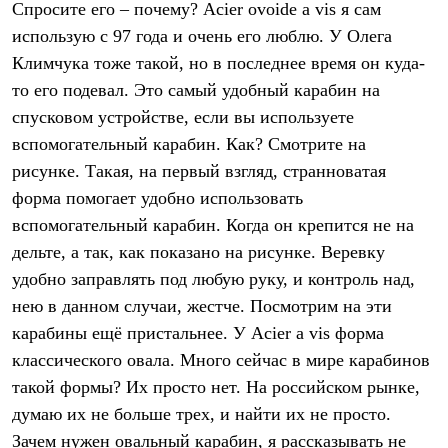
Спросите его – почему? Acier ovoide a vis я сам
Рубашки
Футболки
использую с 97 года и очень его люблю. У Олега
Толстовки
Климчука тоже такой, но в последнее время он куда-
Брюки
то его подевал. Это самый удобный карабин на
Термобелье
Теплое термобелье
спусковом устройстве, если вы используете
Среднее термобелье
вспомогательный карабин. Как? Смотрите на
Легкое термобелье
Флисовая одежда
рисунке. Такая, на первый взгляд, странноватая
Куртки
форма помогает удобно использовать
Брюки
вспомогательный карабин. Когда он крепится не на
Детская одежда
Утепленная пухом
дельте, а так, как показано на рисунке. Веревку
Комбинезоны
удобно заправлять под любую руку, и контроль над,
Куртки
Брюки
нею в данном случаи, жестче. Посмотрим на эти
Утепленная синтетикой
карабины ещё пристальнее. У Acier a vis форма
Комбинезоны
Куртки
классического овала. Много сейчас в мире карабинов
Брюки
такой формы? Их просто нет. На российском рынке,
Лёгкая одежда
думаю их не больше трех, и найти их не просто.
Футболки
Толстовки
Зачем нужен овальный карабин, я рассказывать не