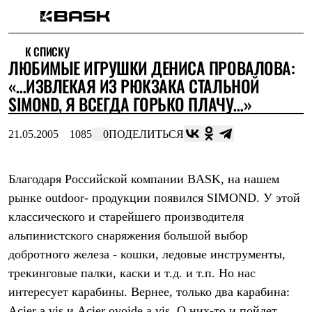
Каталог
К СПИСКУ
Интернет-магазин
ЛЮБИМЫЕ ИГРУШКИ ДЕНИСА ПРОВАЛОВA:
Мужская одежда
Утепленная пухом
«…ИЗВЛЕКАЯ ИЗ РЮКЗАКА СТАЛЬНОЙ
Куртки
SIMOND, Я ВСЕГДА ГОРЬКО ПЛАЧУ…»
Брюки
Жилеты
Комбинезоны
21.05.2005
1085
0
ПОДЕЛИТЬСЯ
Утепленная синтетикой
Куртки
Брюки
Благодаря Российской компании BASK, на нашем
Штормовая одежда
рынке outdoor- продукции появился SIMOND. У этой
Куртки
Брюки
классического и старейшего производителя
Софтшелл одежда
альпинистского снаряжения большой выбор
Куртки
Брюки
добротного железа - кошки, ледовые инструменты,
Флисовая одежда
трекинговые палки, каски и т.д. и т.п. Но нас
Куртки
Брюки
интересует карабины. Вернее, только два карабина:
Жилеты
Acier a vis и Acier ovoide a vis. О них-то и пойдет