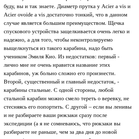
Брюки
буду, вы и так знаете. Диаметр прутка у Acier a vis и
Софтшелл одежда
Куртки
Acier ovoide a vis достаточно тонкий, что в данном
Флисовая одежда
случае является большим преимуществом. Щечка
Куртки
Брюки
спускового устройства защелкивается очень легко и
Жилеты
надежно, а для того, чтобы неконтролируемо
Комбинезоны
выщелкнуться из такого карабина, надо быть
Термобелье
Комплект термобелья
учеником Эмиля Кио. Из недостатков: первый -
Снаряжение
лично мне не очень нравится название этих
Палатки и тенты
Палатки
карабинов, уж больно сложно его произнести.
Тенты
Второй, существенный и главный недостаток, -
Аксессуары для палаток
карабины стальные. С одной стороны, любой
Рюкзаки
Экспедиционные
стальной карабин можно смело тереть о веревку, не
Легкоходные
стесняясь его попортить. С другой – если вы ленивы
Альпинистские
Городские
и не разбираете ваши рюкзаки сразу после
Аксессуары для рюкзаков
экспедиции (а я не сомневаюсь, что рюкзаки вы
Спальные мешки
Пуховые
разбираете не раньше, чем за два дня до новой
Комбинированные