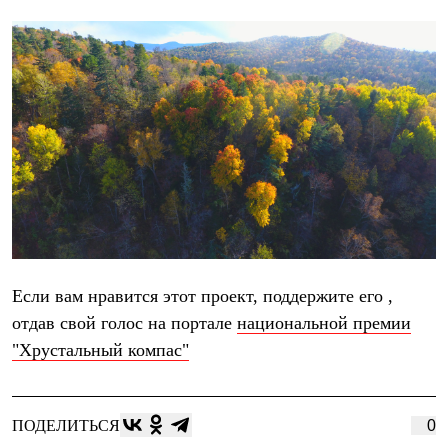
Брюки
Софтшелл одежда
Куртки
Флисовая одежда
Куртки
Брюки
Жилеты
Комбинезоны
Термобелье
Комплект термобелья
Снаряжение
Палатки и тенты
Палатки
Тенты
Аксессуары для палаток
Рюкзаки
Если вам нравится этот проект, поддержите его ,
Экспедиционные
отдав свой голос на портале
национальной премии
Легкоходные
Альпинистские
"Хрустальный компас"
Городские
Аксессуары для рюкзаков
Спальные мешки
Пуховые
ПОДЕЛИТЬСЯ
0
Комбинированные