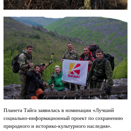
Рубашки
Футболки
Толстовки
Брюки
Термобелье
Теплое термобелье
Среднее термобелье
Легкое термобелье
Флисовая одежда
Куртки
Брюки
Детская одежда
Утепленная пухом
Комбинезоны
Куртки
Брюки
Утепленная синтетикой
Комбинезоны
Куртки
Планета Тайга заявилась в номинации «Лучший
Брюки
Лёгкая одежда
социально-информационный проект по сохранению
Футболки
природного и историко-культурного наследия».
Толстовки