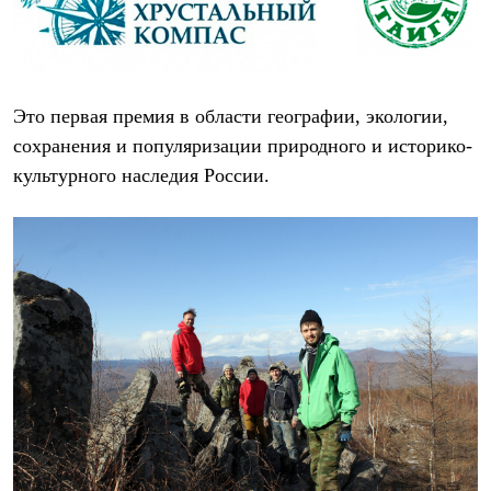
Термобелье
Теплое термобелье
Среднее термобелье
Легкое термобелье
Лёгкая одежда
Футболки
Это первая премия в области географии, экологии,
Рубашки
сохранения и популяризации природного и историко-
Толстовки
культурного наследия России.
Брюки
Шорты
Женская одежда
Утепленная пухом
Куртки
Брюки
Жилеты
Утепленная синтетикой
Куртки
Брюки
Штормовая одежда
Куртки
Софтшелл одежда
Куртки
Брюки
Лёгкая одежда