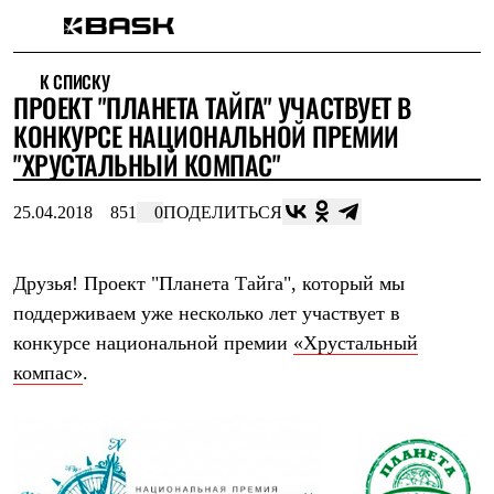
Каталог
К СПИСКУ
Интернет-магазин
ПРОЕКТ "ПЛАНЕТА ТАЙГА" УЧАСТВУЕТ В
Мужская одежда
Утепленная пухом
КОНКУРСЕ НАЦИОНАЛЬНОЙ ПРЕМИИ
Куртки
"ХРУСТАЛЬНЫЙ КОМПАС"
Брюки
Жилеты
Комбинезоны
25.04.2018
851
0
ПОДЕЛИТЬСЯ
Утепленная синтетикой
Куртки
Брюки
Друзья! Проект "Планета Тайга", который мы
Штормовая одежда
поддерживаем уже несколько лет участвует в
Куртки
Брюки
конкурсе национальной премии
«Хрустальный
Софтшелл одежда
компас»
.
Куртки
Брюки
Флисовая одежда
Куртки
Брюки
Жилеты