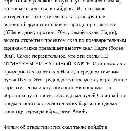
горелый лес усложнили путь и условия для съёмок,
С синтетическим утеплителем
но новые скалы были найдены. И, что самое
Аксессуары для спальников
Сумки и баулы
интересное, этот комплекс оказался крупнее
Баулы
основной группы столбов и гораздо протяженнее
Кошельки
Сумки
(370м в длину против 170м у самой скалы Надге),
Гермомешки
высота открытых проектом скал по предварительным
Полезные аксессуары
оценкам также превышает высоту скал Надге (более
Книги
Еда
30м). Самое поразительное, что эти скалы НЕ
Коврики
ОТМЕЧЕНЫ НИ НА ОДНОЙ КАРТЕ. Они находятся
Обувь
Женская обувь
примерно в 5 км от скал Надге, в среднем течении
Сапоги
ручья Пяуса. Это труднодоступное место, окружённое
Ботинки
Мужская обувь
горелым лесом и крутосклонными сопками. На
Ботинки
обратном пути проект исследовал ручей Совиный на
Кроссовки
предмет остатков геологических бараков и сделал
Сапоги
Гамаши и бахилы
попытку перехода вброд реки Анюй.
Гамаши
Бахилы
Тапочки и чуни
Фильм об открытии этих скал также войдёт в