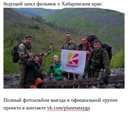
Тапочки
будущий цикл фильмов о Хабаровском крае.
Чуни
Уход за обувью
Аксессуары
Головные уборы
Шапки
Балаклавы и маски
Кепки и бейсболки
Повязки
Шарфы
Панамы
Перчатки и рукавицы
Перчатки
Рукавицы
Носки
Полезные аксессуары
Брелки
Ремни
Шевроны
Полный фотоальбом выезда в официальной группе
Опушки
проекта в контакте
vk.com/planetatayga
Термоковрики
Уход за одеждой
В Арктику
Коллекции