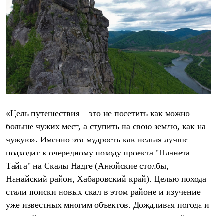
Брюки
Софтшелл одежда
Куртки
Флисовая одежда
Куртки
Брюки
Жилеты
Комбинезоны
Термобелье
Комплект термобелья
Снаряжение
Палатки и тенты
Палатки
«Цель путешествия – это не посетить как можно
Тенты
больше чужих мест, а ступить на свою землю, как на
Аксессуары для палаток
чужую». Именно эта мудрость как нельзя лучше
Рюкзаки
Экспедиционные
подходит к очередному походу проекта
"Планета
Легкоходные
Тайга"
на Скалы Надге (Анюйские столбы,
Альпинистские
Городские
Нанайский район, Хабаровский край). Целью похода
Аксессуары для рюкзаков
стали поиски новых скал в этом районе и изучение
Спальные мешки
уже известных многим объектов. Дождливая погода и
Пуховые
Комбинированные