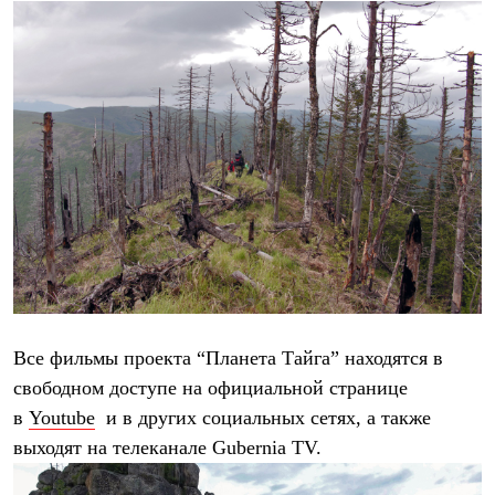
Рубашки
Футболки
Толстовки
Брюки
Термобелье
Теплое термобелье
Среднее термобелье
Легкое термобелье
Флисовая одежда
Куртки
Брюки
Детская одежда
Утепленная пухом
Комбинезоны
Куртки
Брюки
Утепленная синтетикой
Все фильмы проекта
“Планета Тайга”
находятся в
Комбинезоны
свободном доступе на официальной странице
Куртки
в
Youtube
и в других социальных сетях, а также
Брюки
Лёгкая одежда
выходят на телеканале Gubernia TV.
Футболки
Толстовки