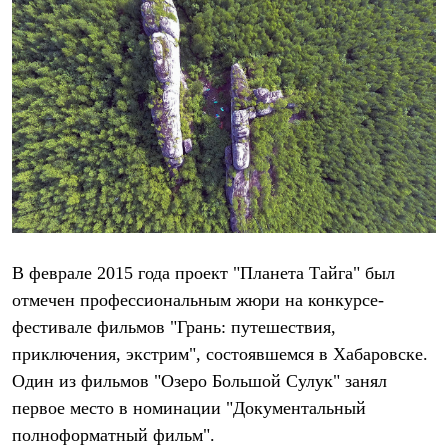
Термобелье
Теплое термобелье
Среднее термобелье
Легкое термобелье
Лёгкая одежда
Футболки
Рубашки
Толстовки
Брюки
Шорты
Женская одежда
Утепленная пухом
Куртки
Брюки
В феврале 2015 года проект
"Планета Тайга"
был
Жилеты
Утепленная синтетикой
отмечен профессиональным жюри на конкурсе-
Куртки
фестивале фильмов "Грань: путешествия,
Брюки
Штормовая одежда
приключения, экстрим", состоявшемся в Хабаровске.
Куртки
Один из фильмов "Озеро Большой Сулук" занял
Софтшелл одежда
Куртки
первое место в номинации "Документальный
Брюки
полноформатный фильм".
Лёгкая одежда