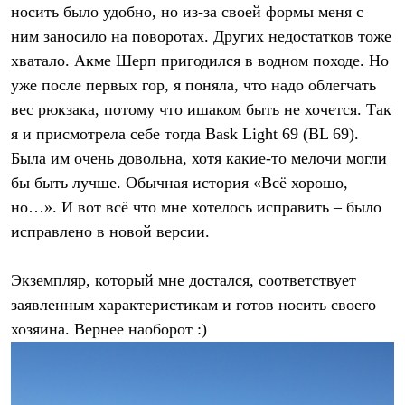
Брюки
носить было удобно, но из-за своей формы меня с
Софтшелл одежда
ним заносило на поворотах. Других недостатков тоже
Куртки
Флисовая одежда
хватало. Акме Шерп пригодился в водном походе. Но
Куртки
уже после первых гор, я поняла, что надо облегчать
Брюки
Жилеты
вес рюкзака, потому что ишаком быть не хочется. Так
Комбинезоны
я и присмотрела себе тогда Bask Light 69 (BL 69).
Термобелье
Была им очень довольна, хотя какие-то мелочи могли
Комплект термобелья
Снаряжение
бы быть лучше. Обычная история «Всё хорошо,
Палатки и тенты
но…». И вот всё что мне хотелось исправить – было
Палатки
Тенты
исправлено в новой версии.
Аксессуары для палаток
Рюкзаки
Экспедиционные
Экземпляр, который мне достался, соответствует
Легкоходные
заявленным характеристикам и готов носить своего
Альпинистские
хозяина. Вернее наоборот :)
Городские
Аксессуары для рюкзаков
Спальные мешки
Пуховые
Комбинированные