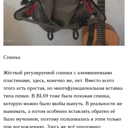
PEAK
ЗА ПОЛЯРНЫМ КРУГОМ
TREK
BASK kids
CITY
BASK juno
ИДЁМ В ПОХОД
Дневник капитана
Каталог дилеров
Компания
Спинка
Баск сегодня
История
Отцы основатели
Жёсткой регулируемой спинки с алюминиевыми
Производство
Баск в вашем городе
пластинами, здесь, конечно же, нет. Вместо всего
Контроль качества
этого есть простая, но многофункциональная вставка
Технологии
Команда Баск
типа пенки. В BL69 тоже была похожая спинка,
Сотрудничество
которую можно было якобы вынуть. В реальности же
Дилерам
вынимать, а потом особенно вставлять обратно её
Стать дилером
Корпоративным клиентам
было мучением, поэтому пользовалась я этим только
Услуги
при восхождениях. Здесь же всё продумано:
Медиа