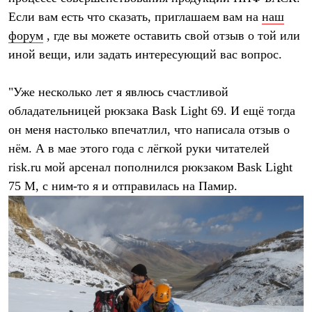
Термобелье
Если вам есть что сказать, приглашаем вам на
наш
Теплое термобелье
Среднее термобелье
форум
, где вы можете оставить свой отзыв о той или
Легкое термобелье
иной вещи, или задать интересующий вас вопрос.
Лёгкая одежда
Футболки
Рубашки
"Уже несколько лет я явлюсь счастливой
Толстовки
обладательницей рюкзака Bask Light 69. И ещё тогда
Брюки
Шорты
он меня настолько впечатлил, что написала отзыв о
Женская одежда
нём. А в мае этого года с лёгкой руки читателей
Утепленная пухом
Куртки
risk.ru мой арсенал пополнился рюкзаком Bask Light
Брюки
75 М, с ним-то я и отправилась на Памир.
Жилеты
Утепленная синтетикой
Куртки
Брюки
Штормовая одежда
Куртки
Софтшелл одежда
Куртки
Брюки
Лёгкая одежда