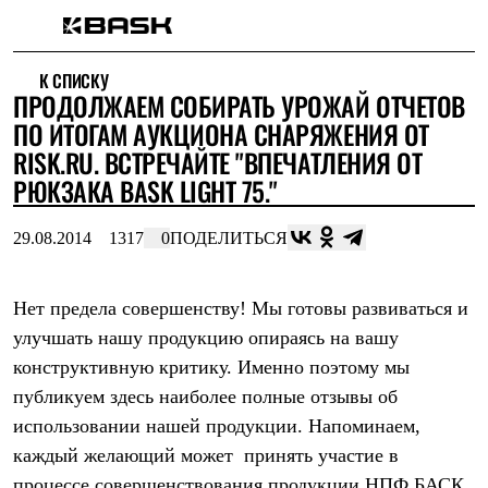
Каталог
К СПИСКУ
Интернет-магазин
ПРОДОЛЖАЕМ СОБИРАТЬ УРОЖАЙ ОТЧЕТОВ
Мужская одежда
Утепленная пухом
ПО ИТОГАМ АУКЦИОНА СНАРЯЖЕНИЯ ОТ
Куртки
RISK.RU. ВСТРЕЧАЙТЕ "ВПЕЧАТЛЕНИЯ ОТ
Брюки
РЮКЗАКА BASK LIGHT 75."
Жилеты
Комбинезоны
Утепленная синтетикой
29.08.2014
1317
0
ПОДЕЛИТЬСЯ
Куртки
Брюки
Штормовая одежда
Нет предела совершенству! Мы готовы развиваться и
Куртки
Брюки
улучшать нашу продукцию опираясь на вашу
Софтшелл одежда
конструктивную критику. Именно поэтому мы
Куртки
Брюки
публикуем здесь наиболее полные отзывы об
Флисовая одежда
использовании нашей продукции. Напоминаем,
Куртки
каждый желающий может принять участие в
Брюки
Жилеты
процессе совершенствования продукции НПФ БАСК.