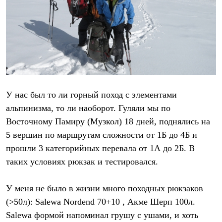
Рубашки
Футболки
Толстовки
Брюки
Термобелье
Теплое термобелье
Среднее термобелье
Легкое термобелье
Флисовая одежда
Куртки
У нас был то ли горный поход с элементами
Брюки
альпинизма, то ли наоборот. Гуляли мы по
Детская одежда
Утепленная пухом
Восточному Памиру (Музкол) 18 дней, поднялись на
Комбинезоны
5 вершин по маршрутам сложности от 1Б до 4Б и
Куртки
прошли 3 категорийных перевала от 1А до 2Б. В
Брюки
Утепленная синтетикой
таких условиях рюкзак и тестировался.
Комбинезоны
Куртки
Брюки
У меня не было в жизни много походных рюкзаков
Лёгкая одежда
(>50л): Salewa Nordend 70+10 , Акме Шерп 100л.
Футболки
Salewa формой напоминал грушу с ушами, и хоть
Толстовки