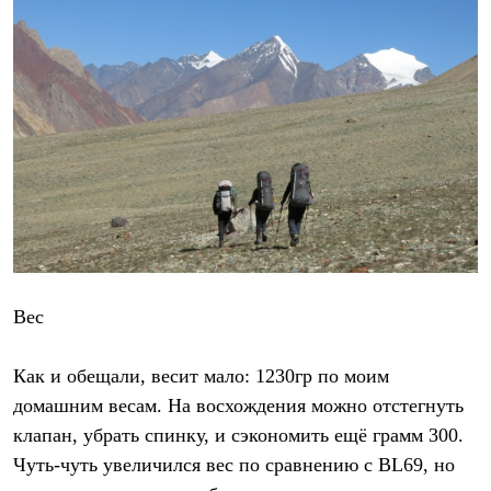
С синтетическим утеплителем
Аксессуары для спальников
Сумки и баулы
Баулы
Кошельки
Сумки
Гермомешки
Полезные аксессуары
Книги
Еда
Коврики
Обувь
Женская обувь
Сапоги
Ботинки
Вес
Мужская обувь
Ботинки
Кроссовки
Как и обещали, весит мало: 1230гр по моим
Сапоги
домашним весам. На восхождения можно отстегнуть
Гамаши и бахилы
Гамаши
клапан, убрать спинку, и сэкономить ещё грамм 300.
Бахилы
Чуть-чуть увеличился вес по сравнению с BL69, но
Тапочки и чуни