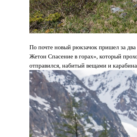
Брюки
Лёгкая одежда
Рубашки
Футболки
Толстовки
Брюки
Термобелье
Теплое термобелье
По почте новый рюкзачок пришел за два
Среднее термобелье
Легкое термобелье
Жетон Спасение в горах», который проход
Флисовая одежда
Куртки
отправился, набитый вещами и карабин
Брюки
Детская одежда
Утепленная пухом
Комбинезоны
Куртки
Брюки
Утепленная синтетикой
Комбинезоны
Куртки
Брюки
Лёгкая одежда
Футболки