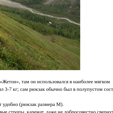
а «Жетон»
, там он использовался в наиболее мягком
ыл 3-7 кг; сам рюкзак обычно был в полупустом сос
т удобно (рюкзак размера М).
овые стропы, каремат, даже не добросовестно сверну