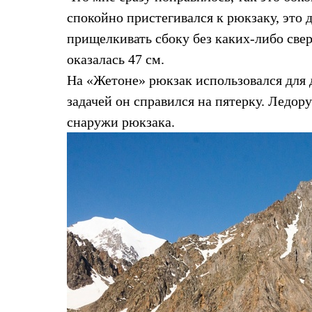
Услуги
Медиа
спокойно пристегивался к рюкзаку, это 
Где купить
прищелкивать сбоку без каких-либо све
оказалась 47 см.
На «Жетоне» рюкзак использовался для 
задачей он справился на пятерку. Ледору
снаружи рюкзака.