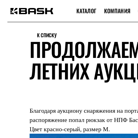
КАТАЛОГ
КОМПАНИЯ
Каталог
Интернет-магазин
К СПИСКУ
Мужская одежда
ПРОДОЛЖАЕМ
Утепленная пухом
Куртки
Брюки
ЛЕТНИХ АУКЦ
Жилеты
Комбинезоны
Утепленная синтетикой
Куртки
Брюки
Штормовая одежда
Куртки
Брюки
Софтшелл одежда
Благодаря аукциону снаряжения на порта
Куртки
Брюки
распоряжение попал рюкзак от НПФ Баск
Флисовая одежда
Цвет красно-серый, размер М.
Куртки
Брюки