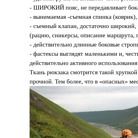
Тапочки и чуни
- ШИРОКИЙ пояс, не передавливает бока,
Тапочки
Чуни
- вынимаемая -съемная спинка (коврик),
Уход за обувью
- съемный клапан, достаточно широкий,
Аксессуары
Головные уборы
(рацию, сникерсы, описание маршрута, п
Шапки
Балаклавы и маски
- действительно длинные боковые стропы
Кепки и бейсболки
- фастексы выглядят маленькими и, чест
Повязки
Шарфы
действительно активного использования 
Панамы
Ткань рюкзака смотрится такой хрупкой 
Перчатки и рукавицы
Перчатки
прочной. Тем более, что в «опасных» ме
Рукавицы
Носки
Полезные аксессуары
Брелки
Ремни
Шевроны
Опушки
Термоковрики
Уход за одеждой
В Арктику