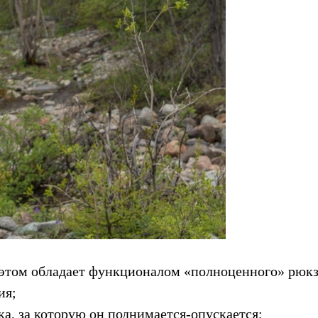
 этом обладает функционалом «полноценного» рюкз
ия;
ка, за которую он поднимается-опускается;