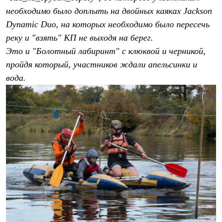
Рубашки
необходимо было доплыть на двойных каяках Jackson
Футболки
Dynamic Duo, на которых необходимо было пересечь
Толстовки
Брюки
реку и "взять" КП не выходя на берег.
Термобелье
Это и "Болотный лабиринт" с клюквой и черникой,
Теплое термобелье
пройдя который, участников ждали апельсинки и
Среднее термобелье
Легкое термобелье
вода.
Флисовая одежда
Куртки
Брюки
Детская одежда
Утепленная пухом
Комбинезоны
Куртки
Брюки
Утепленная синтетикой
Комбинезоны
Куртки
Брюки
Лёгкая одежда
Футболки
Толстовки