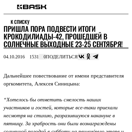
Каталог
К СПИСКУ
Интернет-магазин
ПРИШЛА ПОРА ПОДВЕСТИ ИТОГИ
Мужская одежда
Утепленная пухом
КРОКОДИЛИАДЫ-42, ПРОШЕДШЕЙ В
Куртки
СОЛНЕЧНЫЕ ВЫХОДНЫЕ 23-25 СЕНТЯБРЯ!
Брюки
Жилеты
Комбинезоны
04.10.2016
1531
0
ПОДЕЛИТЬСЯ
Утепленная синтетикой
Куртки
Брюки
Дальнейшее повествование от имени представителя
Штормовая одежда
оргкомитета, Алексея Синицына:
Куртки
Брюки
Софтшелл одежда
“Хотелось бы отметить смелость наших
Куртки
Брюки
участников и гостей, которые все-таки приехали
Флисовая одежда
несмотря на стихию, разразившуюся накануне в
Куртки
Брюки
пятницу. За храбрость они были вознаграждены
Жилеты
солнечной погодой в субботу на пешем/вело этапе и