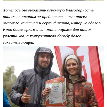
С синтетическим утеплителем
Аксессуары для спальников
Хотелось бы выразить огромную благодарность
Сумки и баулы
нашим спонсорам за предоставленные призы
Баулы
Кошельки
высокого качества и сертификаты, которые сделали
Сумки
Крок более ярким и запоминающимся для наших
Гермомешки
Полезные аксессуары
участников, а конкурентную борьбу более
Книги
захватывающей.
Еда
Коврики
Обувь
Женская обувь
Сапоги
Ботинки
Мужская обувь
Ботинки
Кроссовки
Сапоги
Гамаши и бахилы
Гамаши
Бахилы
Тапочки и чуни