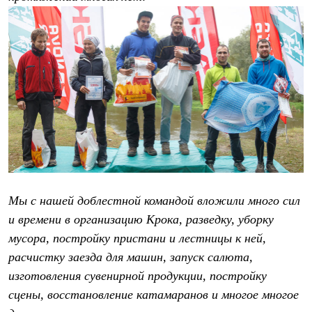
PEAK
ЗА ПОЛЯРНЫМ КРУГОМ
TREK
BASK kids
CITY
BASK juno
ИДЁМ В ПОХОД
Дневник капитана
Каталог дилеров
Компания
Баск сегодня
История
Отцы основатели
Производство
Баск в вашем городе
Мы с нашей доблестной командой вложили много сил
Контроль качества
и времени в организацию Крока, разведку, уборку
Технологии
Команда Баск
мусора, постройку пристани и лестницы к ней,
Сотрудничество
расчистку заезда для машин, запуск салюта,
Дилерам
Стать дилером
изготовления сувенирной продукции, постройку
Корпоративным клиентам
сцены, восстановление катамаранов и многое многое
Услуги
Медиа