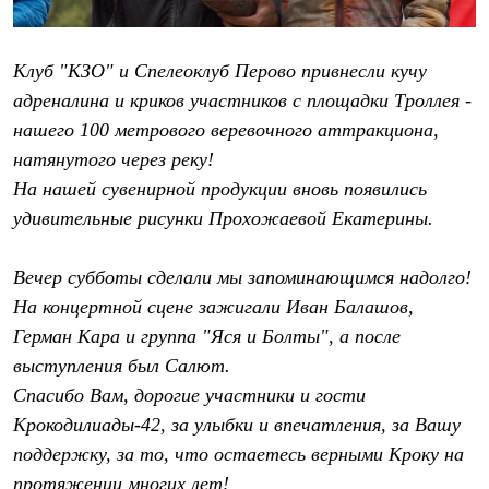
Тапочки
Чуни
Уход за обувью
Аксессуары
Клуб "КЗО" и Спелеоклуб Перово привнесли кучу
Головные уборы
адреналина и криков участников с площадки Троллея -
Шапки
Балаклавы и маски
нашего 100 метрового веревочного аттракциона,
Кепки и бейсболки
натянутого через реку!
Повязки
На нашей сувенирной продукции вновь появились
Шарфы
Панамы
удивительные рисунки Прохожаевой Екатерины.
Перчатки и рукавицы
Перчатки
Рукавицы
Вечер субботы сделали мы запоминающимся надолго!
Носки
На концертной сцене зажигали Иван Балашов,
Полезные аксессуары
Брелки
Герман Кара и группа "Яся и Болты", а после
Ремни
выступления был Салют.
Шевроны
Спасибо Вам, дорогие участники и гости
Опушки
Термоковрики
Крокодилиады-42, за улыбки и впечатления, за Вашу
Уход за одеждой
поддержку, за то, что остаетесь верными Кроку на
В Арктику
Коллекции
протяжении многих лет!