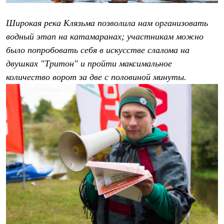
Брюки
Софтшелл одежда
Куртки
Широкая река Клязьма позволила нам организовать
Флисовая одежда
водный этап на катамаранах; участникам можно
Куртки
было попробовать себя в искусстве слалома на
Брюки
Жилеты
двушках "Тритон" и пройти максимальное
Комбинезоны
количество ворот за две с половиной минуты.
Термобелье
Комплект термобелья
Снаряжение
Палатки и тенты
Палатки
Тенты
Аксессуары для палаток
Рюкзаки
Экспедиционные
Легкоходные
Альпинистские
Городские
Аксессуары для рюкзаков
Спальные мешки
Пуховые
Комбинированные