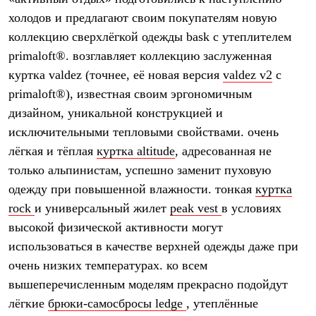
Термобелье
холодов и предлагают своим покупателям новую
Теплое термобелье
Среднее термобелье
коллекцию сверхлёгкой одежды bask с утеплителем
Легкое термобелье
primaloft®. возглавляет коллекцию заслуженная
Лёгкая одежда
Футболки
куртка valdez (точнее, её новая версия
valdez v2
с
Рубашки
primaloft®), известная своим эргономичным
Толстовки
дизайном, уникальной конструкцией и
Брюки
Шорты
исключительными тепловыми свойствами. очень
Женская одежда
лёгкая и тёплая
куртка altitude
, адресованная не
Утепленная пухом
Куртки
только альпинистам, успешно заменит пуховую
Брюки
одежду при повышенной влажности. тонкая
куртка
Жилеты
Утепленная синтетикой
rock
и универсальный жилет
peak vest
в условиях
Куртки
высокой физической активности могут
Брюки
использоваться в качестве верхней одежды даже при
Штормовая одежда
Куртки
очень низких температурах. ко всем
Софтшелл одежда
вышеперечисленным моделям прекрасно подойдут
Куртки
Брюки
лёгкие
брюки-самосбросы ledge
, утеплённые
Лёгкая одежда