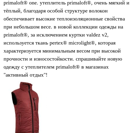
primaloft® one. утеплитель primaloft®, очень мягкий и
Рубашки
Футболки
тёплый, благодаря особой структуре волокон
Толстовки
обеспечивает высокие теплоизоляционные свойства
Брюки
при небольшом весе. в новой коллекции одежды на
Термобелье
Теплое термобелье
primaloft®, за исключением куртки valdez v2,
Среднее термобелье
используется ткань pertex® microlight®, которая
Легкое термобелье
Флисовая одежда
характеризуется минимальным весом при высокой
Куртки
прочности и износостойкости. спрашивайте новую
Брюки
одежду с утеплителем primaloft® в магазинах
Детская одежда
Утепленная пухом
"активный отдых"!
Комбинезоны
Куртки
Брюки
Утепленная синтетикой
Комбинезоны
Куртки
Брюки
Лёгкая одежда
Футболки
Толстовки