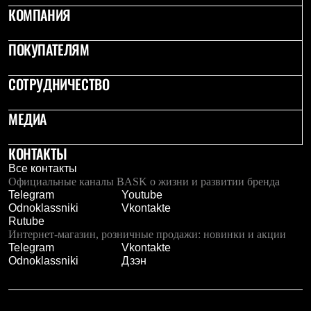
Тапочки
КОМПАНИЯ
Чуни
Уход за обувью
Аксессуары
ПОКУПАТЕЛЯМ
Головные уборы
Шапки
СОТРУДНИЧЕСТВО
Балаклавы и маски
Кепки и бейсболки
Повязки
МЕДИА
Шарфы
Панамы
Перчатки и рукавицы
КОНТАКТЫ
Перчатки
Все контакты
Рукавицы
Официальные каналы BASK о жизни и развитии бренда
Носки
Telegram
Youtube
Полезные аксессуары
Odnoklassniki
Vkontakte
Брелки
Rutube
Ремни
Интернет-магазин, розничные продажи: новинки и акции
Шевроны
Telegram
Vkontakte
Опушки
Odnoklassniki
Дзэн
Термоковрики
Уход за одеждой
В Арктику
Коллекции