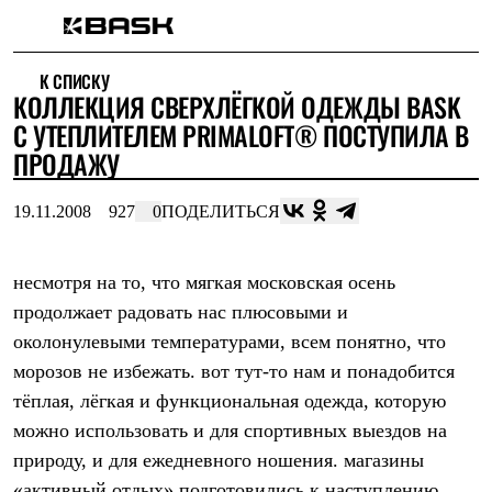
Каталог
К СПИСКУ
Интернет-магазин
КОЛЛЕКЦИЯ СВЕРХЛЁГКОЙ ОДЕЖДЫ BASK
Мужская одежда
Утепленная пухом
С УТЕПЛИТЕЛЕМ PRIMALOFT® ПОСТУПИЛА В
Куртки
ПРОДАЖУ
Брюки
Жилеты
Комбинезоны
19.11.2008
927
0
ПОДЕЛИТЬСЯ
Утепленная синтетикой
Куртки
Брюки
несмотря на то, что мягкая московская осень
Штормовая одежда
продолжает радовать нас плюсовыми и
Куртки
Брюки
околонулевыми температурами, всем понятно, что
Софтшелл одежда
морозов не избежать. вот тут-то нам и понадобится
Куртки
Брюки
тёплая, лёгкая и функциональная одежда, которую
Флисовая одежда
можно использовать и для спортивных выездов на
Куртки
Брюки
природу, и для ежедневного ношения. магазины
Жилеты
«активный отдых» подготовились к наступлению