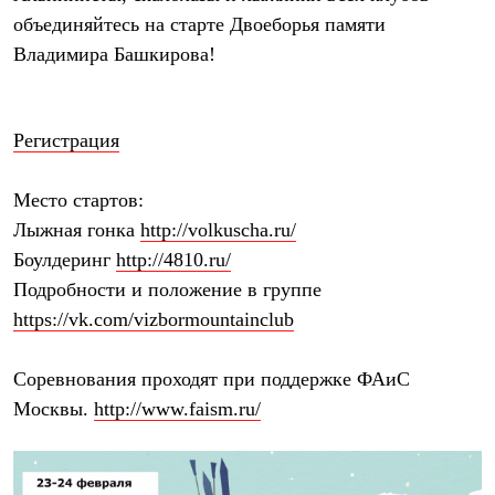
Термобелье
объединяйтесь на старте Двоеборья памяти
Теплое термобелье
Среднее термобелье
Владимира Башкирова!
Легкое термобелье
Лёгкая одежда
Футболки
Рубашки
Регистрация
Толстовки
Брюки
Шорты
Место стартов:
Женская одежда
Лыжная гонка
http://volkuscha.ru/
Утепленная пухом
Боулдеринг
http://4810.ru/
Куртки
Брюки
Подробности и положение в группе
Жилеты
https://vk.com/vizbormountainclub
Утепленная синтетикой
Куртки
Брюки
Соревнования проходят при поддержке ФАиС
Штормовая одежда
Куртки
Москвы.
http://www.faism.ru/
Софтшелл одежда
Куртки
Брюки
Лёгкая одежда