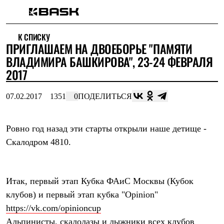
Каталог
К СПИСКУ
Интернет-магазин
ПРИГЛАШАЕМ НА ДВОЕБОРЬЕ "ПАМЯТИ
Мужская одежда
Утепленная пухом
ВЛАДИМИРА БАШКИРОВА", 23-24 ФЕВРАЛЯ
Куртки
2017
Брюки
Жилеты
Комбинезоны
07.02.2017
1351
0
ПОДЕЛИТЬСЯ
Утепленная синтетикой
Куртки
Брюки
Ровно год назад эти старты открыли наше детище -
Штормовая одежда
Скалодром 4810.
Куртки
Брюки
Софтшелл одежда
Куртки
Брюки
Итак, первый этап Кубка ФАиС Москвы (Кубок
Флисовая одежда
клубов) и первый этап кубка "Opinion"
Куртки
https://vk.com/opinioncup
Брюки
Жилеты
Альпинисты, скалолазы и лыжники всех клубов