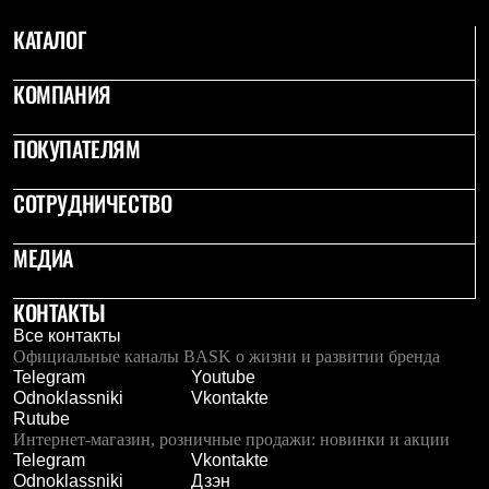
Брюки
Софтшелл одежда
КАТАЛОГ
Куртки
Флисовая одежда
КОМПАНИЯ
Куртки
Брюки
Жилеты
ПОКУПАТЕЛЯМ
Комбинезоны
Термобелье
Комплект термобелья
СОТРУДНИЧЕСТВО
Снаряжение
Палатки и тенты
МЕДИА
Палатки
Тенты
Аксессуары для палаток
КОНТАКТЫ
Рюкзаки
Все контакты
Экспедиционные
Официальные каналы BASK о жизни и развитии бренда
Легкоходные
Telegram
Youtube
Альпинистские
Odnoklassniki
Vkontakte
Городские
Rutube
Аксессуары для рюкзаков
Интернет-магазин, розничные продажи: новинки и акции
Спальные мешки
Telegram
Vkontakte
Пуховые
Odnoklassniki
Дзэн
Комбинированные