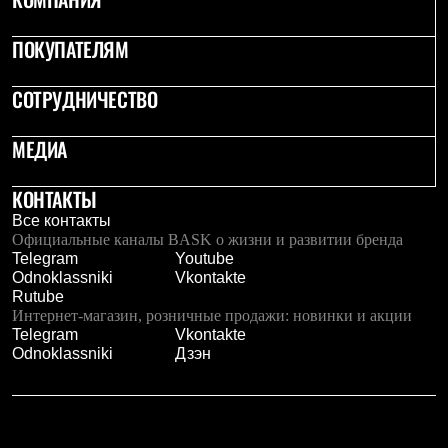
Тапочки
Чуни
Уход за обувью
ПОКУПАТЕЛЯМ
Аксессуары
Головные уборы
СОТРУДНИЧЕСТВО
Шапки
Балаклавы и маски
Кепки и бейсболки
МЕДИА
Повязки
Шарфы
Панамы
КОНТАКТЫ
Перчатки и рукавицы
Все контакты
Перчатки
Официальные каналы BASK о жизни и развитии бренда
Рукавицы
Telegram
Youtube
Носки
Odnoklassniki
Vkontakte
Полезные аксессуары
Rutube
Брелки
Интернет-магазин, розничные продажи: новинки и акции
Ремни
Telegram
Vkontakte
Шевроны
Odnoklassniki
Дзэн
Опушки
Термоковрики
Уход за одеждой
В Арктику
Коллекции