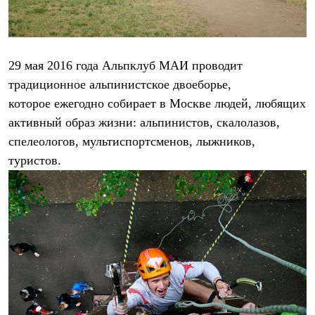
Термобелье
Теплое термобелье
Среднее термобелье
Легкое термобелье
Лёгкая одежда
29 мая 2016 года Альпклуб МАИ проводит
Футболки
традиционное альпинистское двоеборье,
Рубашки
Толстовки
которое ежегодно собирает в Москве людей, любящих
Брюки
активный образ жизни: альпинистов, скалолазов,
Шорты
Женская одежда
спелеологов, мультиспортсменов, лыжников,
Утепленная пухом
туристов.
Куртки
Брюки
Жилеты
Утепленная синтетикой
Куртки
Брюки
Штормовая одежда
Куртки
Софтшелл одежда
Куртки
Брюки
Лёгкая одежда