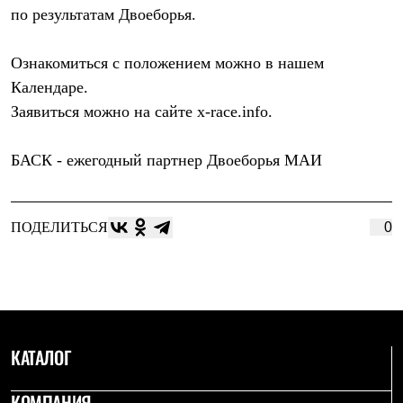
С синтетическим утеплителем
по результатам Двоеборья.
Аксессуары для спальников
Сумки и баулы
Ознакомиться с положением можно в нашем
Баулы
Кошельки
Календаре.
Сумки
Заявиться можно на сайте x-race.info.
Гермомешки
Полезные аксессуары
Книги
БАСК
- ежегодный партнер Двоеборья МАИ
Еда
Коврики
Обувь
Женская обувь
ПОДЕЛИТЬСЯ
0
Сапоги
Ботинки
Мужская обувь
Ботинки
Кроссовки
Сапоги
Гамаши и бахилы
КАТАЛОГ
Гамаши
Бахилы
Тапочки и чуни
КОМПАНИЯ