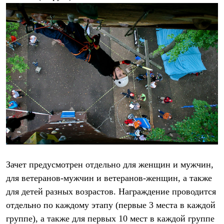
Брюки
Софтшелл одежда
Куртки
Флисовая одежда
Куртки
Брюки
Жилеты
Комбинезоны
Термобелье
Комплект термобелья
Снаряжение
Палатки и тенты
Палатки
Тенты
Аксессуары для палаток
Рюкзаки
Экспедиционные
Зачет предусмотрен отдельно для женщин и мужчин,
Легкоходные
Альпинистские
для ветеранов-мужчин и ветеранов-женщин, а также
Городские
для детей разных возрастов. Награждение проводится
Аксессуары для рюкзаков
Спальные мешки
отдельно по каждому этапу (первые 3 места в каждой
Пуховые
группе), а также для первых 10 мест в каждой группе
Комбинированные