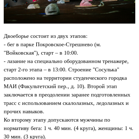
Рубашки
Футболки
Толстовки
Брюки
Термобелье
Теплое термобелье
Двоеборье состоит из двух этапов:
Среднее термобелье
- бег в парке Покровское-Стрешнево (м.
Легкое термобелье
Флисовая одежда
"Войковская"), старт – в 10:00.
Куртки
- лазание на специально оборудованном тренажере,
Брюки
старт 2-го этапа – в 13:00. Строение "Сосулька"
Детская одежда
Утепленная пухом
расположено на территории студенческого городка
Комбинезоны
МАИ (Факультетский пер., д. 10). Второй этап
Куртки
Брюки
заключается в преодолении заранее подготовленных
Утепленная синтетикой
трасс с использованием скалолазных, ледолазных и
Комбинезоны
Куртки
прочих навыков.
Брюки
Ко второму этапу допускаются мужчины по
Лёгкая одежда
нормативу бега: 1 ч. 40 мин. (4 круга), женщины: 1 ч.
Футболки
Толстовки
30 мин. (3 круга).