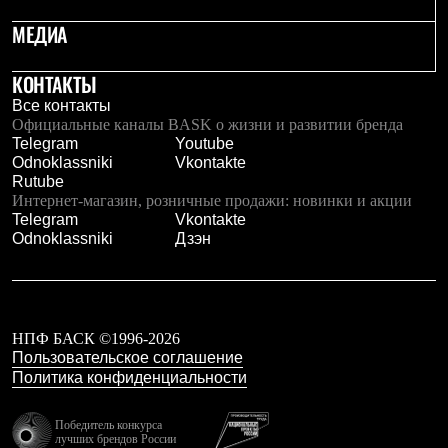
Рубашки
МЕДИА
Футболки
Толстовки
Брюки
КОНТАКТЫ
Термобелье
Все контакты
Теплое термобелье
Официальные каналы BASK о жизни и развитии бренда
Среднее термобелье
Telegram
Youtube
Легкое термобелье
Odnoklassniki
Vkontakte
Флисовая одежда
Rutube
Куртки
Интернет-магазин, розничные продажи: новинки и акции
Брюки
Telegram
Vkontakte
Детская одежда
Odnoklassniki
Дзэн
Утепленная пухом
Комбинезоны
Куртки
Брюки
Утепленная синтетикой
Комбинезоны
НПФ БАСК ©1996-2026
Куртки
Пользовательское соглашение
Брюки
Политика конфиденциальности
Лёгкая одежда
Футболки
Победитель конкурса
Толстовки
лучших брендов России