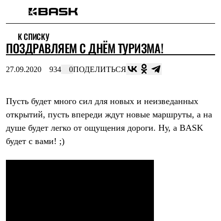
Каталог
К СПИСКУ
Интернет-магазин
ПОЗДРАВЛЯЕМ С ДНЁМ ТУРИЗМА!
Мужская одежда
Утепленная пухом
Куртки
27.09.2020
934
0
ПОДЕЛИТЬСЯ
Брюки
Жилеты
Комбинезоны
Пусть будет много сил для новых и неизведанных
Утепленная синтетикой
Куртки
открытий, пусть впереди ждут новые маршруты, а на
Брюки
душе будет легко от ощущения дороги. Ну, а BASK
Штормовая одежда
Куртки
будет с вами! ;)
Брюки
Софтшелл одежда
Куртки
Брюки
Флисовая одежда
Куртки
Брюки
Жилеты