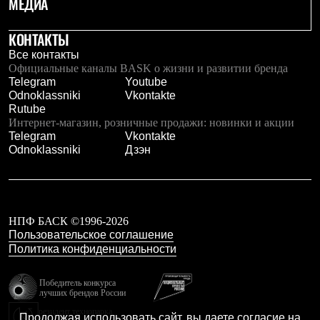
МЕДИА
С синтетическим утеплителем
Аксессуары для спальников
КОНТАКТЫ
Сумки и баулы
Баулы
Все контакты
Кошельки
Официальные каналы BASK о жизни и развитии бренда
Сумки
Telegram
Youtube
Гермомешки
Odnoklassniki
Vkontakte
Полезные аксессуары
Rutube
Книги
Интернет-магазин, розничные продажи: новинки и акции
Еда
Telegram
Vkontakte
Коврики
Odnoklassniki
Дзэн
Обувь
Женская обувь
Сапоги
Ботинки
Мужская обувь
НПФ БАСК ©1996-2026
Ботинки
Пользовательское соглашение
Кроссовки
Политика конфиденциальности
Сапоги
Гамаши и бахилы
Гамаши
Победитель конкурса
Бахилы
лучших брендов России
Тапочки и чуни
резидент технопарка
Продолжая использовать сайт, вы даете согласие на