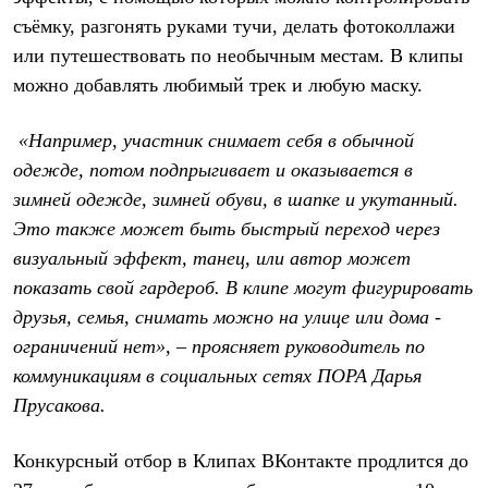
Термобелье
съёмку, разгонять руками тучи, делать фотоколлажи
Теплое термобелье
Среднее термобелье
или путешествовать по необычным местам. В клипы
Легкое термобелье
можно добавлять любимый трек и любую маску.
Лёгкая одежда
Футболки
Рубашки
«Например, участник снимает себя в обычной
Толстовки
одежде, потом подпрыгивает и оказывается в
Брюки
Шорты
зимней одежде, зимней обуви, в шапке и укутанный.
Женская одежда
Это также может быть быстрый переход через
Утепленная пухом
Куртки
визуальный эффект, танец, или автор может
Брюки
показать свой гардероб. В клипе могут фигурировать
Жилеты
друзья, семья, снимать можно на улице или дома -
Утепленная синтетикой
Куртки
ограничений нет», – проясняет руководитель по
Брюки
коммуникациям в социальных сетях ПОРА Дарья
Штормовая одежда
Куртки
Прусакова.
Софтшелл одежда
Куртки
Конкурсный отбор в Клипах ВКонтакте продлится до
Брюки
Лёгкая одежда