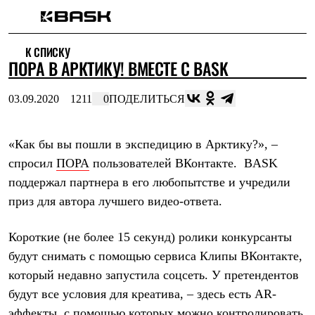
Каталог
К СПИСКУ
Интернет-магазин
ПОРА В АРКТИКУ! ВМЕСТЕ С BASK
Мужская одежда
Утепленная пухом
Куртки
03.09.2020
1211
0
ПОДЕЛИТЬСЯ
Брюки
Жилеты
Комбинезоны
«Как бы вы пошли в экспедицию в Арктику?», –
Утепленная синтетикой
Куртки
спросил
ПОРА
пользователей ВКонтакте. BASK
Брюки
поддержал партнера в его любопытстве и учредили
Штормовая одежда
Куртки
приз для автора лучшего видео-ответа.
Брюки
Софтшелл одежда
Короткие (не более 15 секунд) ролики конкурсанты
Куртки
Брюки
будут снимать с помощью сервиса Клипы ВКонтакте,
Флисовая одежда
который недавно запустила соцсеть. У претендентов
Куртки
будут все условия для креатива, – здесь есть AR-
Брюки
Жилеты
эффекты, с помощью которых можно контролировать