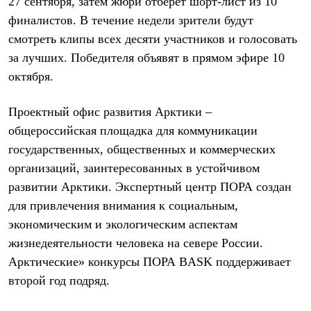
27 сентября
,
затем жюри отберет шорт-лист из 10
Рубашки
финалистов. В течение недели зрители будут
Футболки
Толстовки
смотреть клипы всех десяти участников и голосовать
Брюки
за лучших. Победителя объявят в прямом эфире
10
Термобелье
октября.
Теплое термобелье
Среднее термобелье
Легкое термобелье
Проектный офис развития Арктики –
Флисовая одежда
Куртки
общероссийская площадка для коммуникации
Брюки
государственных, общественных и коммерческих
Детская одежда
организаций, заинтересованных в устойчивом
Утепленная пухом
Комбинезоны
развитии Арктики. Экспертный центр ПОРА создан
Куртки
для привлечения внимания к социальным,
Брюки
Утепленная синтетикой
экономическим и экологическим аспектам
Комбинезоны
жизнедеятельности человека на севере России.
Куртки
Арктические» конкурсы ПОРА BASK поддерживает
Брюки
Лёгкая одежда
второй год подряд.
Футболки
Толстовки