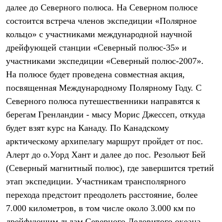
Тапочки
далее до Северного полюса. На Северном полюсе
Чуни
Уход за обувью
состоится встреча членов экспедиции «Полярное
Аксессуары
кольцо» с участниками международной научной
Головные уборы
дрейфующей станции «Северный полюс-35» и
Шапки
Балаклавы и маски
участниками экспедиции «Северный полюс-2007».
Кепки и бейсболки
На полюсе будет проведена совместная акция,
Повязки
Шарфы
посвященная Международному Полярному Году. С
Панамы
Северного полюса путешественники направятся к
Перчатки и рукавицы
Перчатки
берегам Гренландии - мысу Морис Джессеп, откуда
Рукавицы
будет взят курс на Канаду. По Канадскому
Носки
арктическому архипелагу маршрут пройдет от пос.
Полезные аксессуары
Брелки
Алерт до о.Уорд Хант и далее до пос. Резольют Бей
Ремни
(Северный магнитный полюс), где завершится третий
Шевроны
Опушки
этап экспедиции. Участникам трансполярного
Термоковрики
перехода предстоит преодолеть расстояние, более
Уход за одеждой
7.000 километров, в том числе около 3.000 км по
В Арктику
Коллекции
дрейфующим льдам Северного Ледовитого океана.