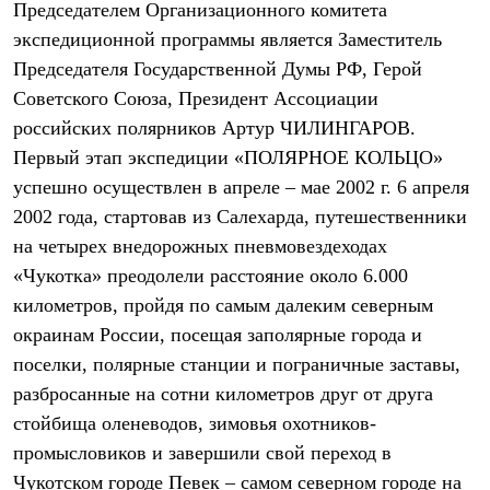
Председателем Организационного комитета
Рубашки
Футболки
экспедиционной программы является Заместитель
Толстовки
Председателя Государственной Думы РФ, Герой
Брюки
Советского Союза, Президент Ассоциации
Термобелье
Теплое термобелье
российских полярников Артур ЧИЛИНГАРОВ.
Среднее термобелье
Первый этап экспедиции «ПОЛЯРНОЕ КОЛЬЦО»
Легкое термобелье
Флисовая одежда
успешно осуществлен в апреле – мае 2002 г. 6 апреля
Куртки
2002 года, стартовав из Салехарда, путешественники
Брюки
на четырех внедорожных пневмовездеходах
Детская одежда
Утепленная пухом
«Чукотка» преодолели расстояние около 6.000
Комбинезоны
километров, пройдя по самым далеким северным
Куртки
Брюки
окраинам России, посещая заполярные города и
Утепленная синтетикой
поселки, полярные станции и пограничные заставы,
Комбинезоны
Куртки
разбросанные на сотни километров друг от друга
Брюки
стойбища оленеводов, зимовья охотников-
Лёгкая одежда
промысловиков и завершили свой переход в
Футболки
Толстовки
Чукотском городе Певек – самом северном городе на