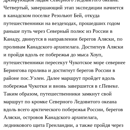
PEAK
Четвертый, завершающий этап экспедиции начнется
ЗА ПОЛЯРНЫМ КРУГОМ
TREK
в канадском поселке Резольют Бей, откуда
BASK kids
путешественники на вездеходах, прошедших годом
CITY
BASK juno
раньше путь через Северный полюс из России в
ИДЁМ В ПОХОД
Канаду, двинутся в направлении берегов Аляски, по
Дневник капитана
проливам Канадского архипелага. Достигнув Аляски
Каталог дилеров
Компания
и пройдя вдоль ее побережья до мыса Хоуп,
Баск сегодня
путешественники пересекут Чукотское море севернее
История
Отцы основатели
Берингова пролива и достигнут берегов России в
Производство
районе пос.Уэлен. Далее маршрут пройдет вдоль
Баск в вашем городе
Контроль качества
побережья Чукотки и вновь завершится в г.Певеке.
Технологии
Таким образом, путешественники замкнут свой
Команда Баск
маршрут по кромке Северного Ледовитого океана
Сотрудничество
Дилерам
вдоль всего арктического побережья России, берегов
Стать дилером
Аляски, островов Канадского архипелага,
Корпоративным клиентам
Услуги
ледникового щита Гренландии, а также пройдя через
Медиа