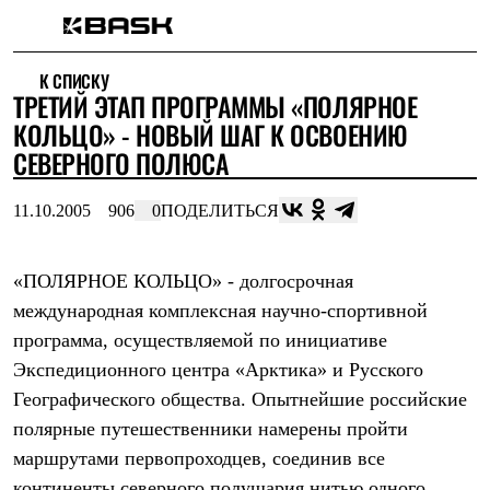
Каталог
К СПИСКУ
Интернет-магазин
ТРЕТИЙ ЭТАП ПРОГРАММЫ «ПОЛЯРНОЕ
Мужская одежда
Утепленная пухом
КОЛЬЦО» - НОВЫЙ ШАГ К ОСВОЕНИЮ
Куртки
СЕВЕРНОГО ПОЛЮСА
Брюки
Жилеты
Комбинезоны
11.10.2005
906
0
ПОДЕЛИТЬСЯ
Утепленная синтетикой
Куртки
Брюки
«ПОЛЯРНОЕ КОЛЬЦО» - долгосрочная
Штормовая одежда
международная комплексная научно-спортивной
Куртки
Брюки
программа, осуществляемой по инициативе
Софтшелл одежда
Экспедиционного центра «Арктика» и Русского
Куртки
Брюки
Географического общества. Опытнейшие российские
Флисовая одежда
полярные путешественники намерены пройти
Куртки
Брюки
маршрутами первопроходцев, соединив все
Жилеты
континенты северного полушария нитью одного