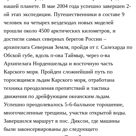
Брюки
нашей планете. В мае 2004 года успешно завершен 2-
Софтшелл одежда
Куртки
ой этап экспедиции. Путешественники в составе 9
Флисовая одежда
человек на четырех вездеходах новых моделей
Куртки
Брюки
прошли около 4500 арктических километров, и
Жилеты
достигли самых северных берегов России –
Комбинезоны
архипелага Северная Земля, пройдя от г. Салехарда по
Термобелье
Комплект термобелья
Обской губе, вдоль п-ова Таймыр, через о-ва
Снаряжение
Архипелага Норденшельда и восточную часть
Палатки и тенты
Палатки
Карского моря. Пройден сложнейший путь по
Тенты
торосящимся льдам Карского моря, отработана
Аксессуары для палаток
техника преодоления препятствий и тактика
Рюкзаки
Экспедиционные
движения по дрейфующим океанским льдам.
Легкоходные
Успешно преодолевалось 5-6-балльное торошение,
Альпинистские
Городские
многочисленные трещины, участки открытой воды.
Аксессуары для рюкзаков
Завершился маршрут в пос. Диксон, где машины
Спальные мешки
Пуховые
были законсервированы до следующего
Комбинированные