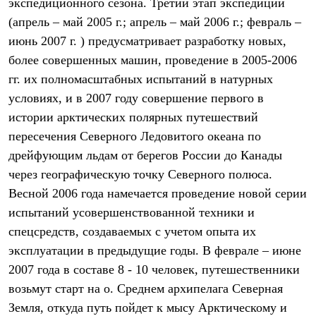
экспедиционного сезона. Третий этап экспедиции
С синтетическим утеплителем
(апрель – май 2005 г.; апрель – май 2006 г.; февраль –
Аксессуары для спальников
Сумки и баулы
июнь 2007 г. ) предусматривает разработку новых,
Баулы
более совершенных машин, проведение в 2005-2006
Кошельки
Сумки
гг. их полномасштабных испытаний в натурных
Гермомешки
условиях, и в 2007 году совершение первого в
Полезные аксессуары
Книги
истории арктических полярных путешествий
Еда
пересечения Северного Ледовитого океана по
Коврики
дрейфующим льдам от берегов России до Канады
Обувь
Женская обувь
через географическую точку Северного полюса.
Сапоги
Весной 2006 года намечается проведение новой серии
Ботинки
Мужская обувь
испытаний усовершенствованной техники и
Ботинки
спецсредств, создаваемых с учетом опыта их
Кроссовки
эксплуатации в предыдущие годы. В феврале – июне
Сапоги
Гамаши и бахилы
2007 года в составе 8 - 10 человек, путешественники
Гамаши
возьмут старт на о. Среднем архипелага Северная
Бахилы
Тапочки и чуни
Земля, откуда путь пойдет к мысу Арктическому и