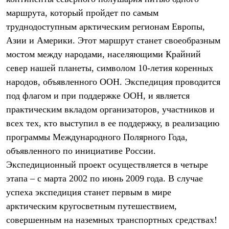
Термобелье
маршрута, который пройдет по самым
Теплое термобелье
Среднее термобелье
труднодоступным арктическим регионам Европы,
Легкое термобелье
Азии и Америки. Этот маршрут станет своеобразным
Лёгкая одежда
Футболки
мостом между народами, населяющими Крайний
Рубашки
север нашей планеты, символом 10-летия коренных
Толстовки
народов, объявленного ООН. Экспедиция проводится
Брюки
Шорты
под флагом и при поддержке ООН, и является
Женская одежда
практическим вкладом организаторов, участников и
Утепленная пухом
Куртки
всех тех, кто выступил в ее поддержку, в реализацию
Брюки
программы Международного Полярного Года,
Жилеты
Утепленная синтетикой
объявленного по инициативе России.
Куртки
Экспедиционный проект осуществляется в четыре
Брюки
этапа – с марта 2002 по июнь 2009 года. В случае
Штормовая одежда
Куртки
успеха экспедиция станет первым в мире
Софтшелл одежда
арктическим кругосветным путешествием,
Куртки
Брюки
совершенным на наземных транспортных средствах!
Лёгкая одежда