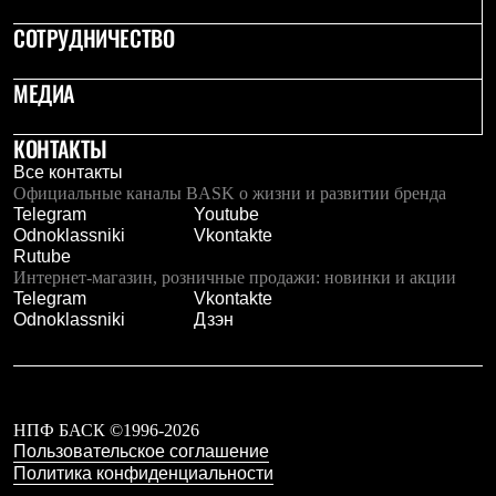
Рубашки
СОТРУДНИЧЕСТВО
Футболки
Толстовки
Брюки
МЕДИА
Термобелье
Теплое термобелье
КОНТАКТЫ
Среднее термобелье
Легкое термобелье
Все контакты
Флисовая одежда
Официальные каналы BASK о жизни и развитии бренда
Куртки
Telegram
Youtube
Брюки
Odnoklassniki
Vkontakte
Детская одежда
Rutube
Утепленная пухом
Интернет-магазин, розничные продажи: новинки и акции
Комбинезоны
Telegram
Vkontakte
Куртки
Odnoklassniki
Дзэн
Брюки
Утепленная синтетикой
Комбинезоны
Куртки
Брюки
НПФ БАСК ©1996-2026
Лёгкая одежда
Пользовательское соглашение
Футболки
Политика конфиденциальности
Толстовки