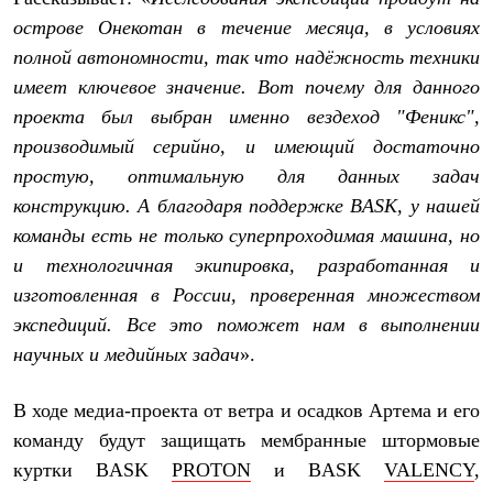
Рубашки
острове Онекотан в течение месяца, в условиях
Футболки
полной автономности, так что надёжность техники
Толстовки
Брюки
имеет ключевое значение. Вот почему для данного
Термобелье
проекта был выбран именно вездеход "Феникс",
Теплое термобелье
Среднее термобелье
производимый серийно, и имеющий достаточно
Легкое термобелье
простую, оптимальную для данных задач
Флисовая одежда
конструкцию. А благодаря поддержке BASK, у нашей
Куртки
Брюки
команды есть не только суперпроходимая машина, но
Детская одежда
и технологичная экипировка, разработанная и
Утепленная пухом
Комбинезоны
изготовленная в России, проверенная множеством
Куртки
экспедиций. Все это поможет нам в выполнении
Брюки
Утепленная синтетикой
научных и медийных задач
».
Комбинезоны
Куртки
В ходе медиа-проекта от ветра и осадков Артема и его
Брюки
Лёгкая одежда
команду будут защищать мембранные штормовые
Футболки
куртки BASK
PROTON
и BASK
VALENCY
,
Толстовки