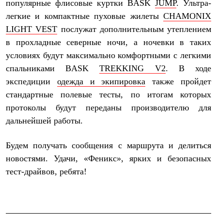
Брюки
популярные флисовые куртки BASK
JUMP
. Ультра-
Софтшелл одежда
легкие и компактные пуховые жилеты
CHAMONIX
Куртки
LIGHT VEST
послужат дополнительным утеплением
Флисовая одежда
Куртки
в прохладные северные ночи, а ночевки в таких
Брюки
условиях будут максимально комфортными с легкими
Жилеты
Комбинезоны
спальниками BASK
TREKKING V2
. В ходе
Термобелье
экспедиции
одежда и экипировка
также пройдет
Комплект термобелья
стандартные полевые тесты, по итогам которых
Снаряжение
Палатки и тенты
протоколы будут переданы производителю для
Палатки
дальнейшей работы.
Тенты
Аксессуары для палаток
Рюкзаки
Будем получать сообщения с маршрута и делиться
Экспедиционные
новостями. Удачи, «Феникс», ярких и безопасных
Легкоходные
Альпинистские
тест-драйвов, ребята!
Городские
Аксессуары для рюкзаков
Спальные мешки
Пуховые
Комбинированные