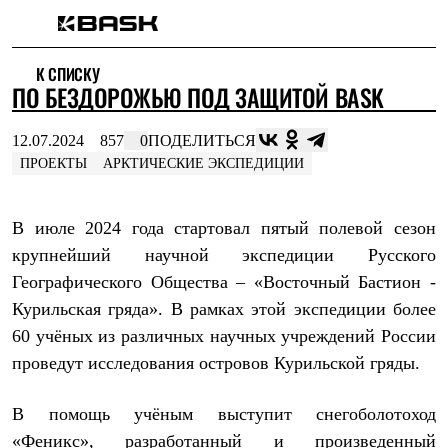
Каталог
К СПИСКУ
Интернет-магазин
ПО БЕЗДОРОЖЬЮ ПОД ЗАЩИТОЙ BASK
Мужская одежда
Утепленная пухом
Куртки
12.07.2024
857
0
ПОДЕЛИТЬСЯ
Брюки
ПРОЕКТЫ
АРКТИЧЕСКИЕ ЭКСПЕДИЦИИ
Жилеты
Комбинезоны
Утепленная синтетикой
В июле 2024 года стартовал пятый полевой сезон
Куртки
Брюки
крупнейший научной экспедиции Русского
Штормовая одежда
Географического Общества – «Восточный Бастион -
Куртки
Брюки
Курильская гряда». В рамках этой экспедиции более
Софтшелл одежда
60 учёных из различных научных учреждений России
Куртки
Брюки
проведут исследования островов Курильской гряды.
Флисовая одежда
Куртки
В помощь учёным выступит снегоболотоход
Брюки
Жилеты
«Феникс», разработанный и произведенный