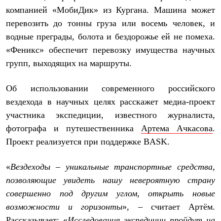
Термобелье
компанией «МобиДик» из Кургана. Машина может
Теплое термобелье
Среднее термобелье
перевозить до тонны груза или восемь человек, и
Легкое термобелье
водные преграды, болота и бездорожье ей не помеха.
Лёгкая одежда
«Феникс» обеспечит перевозку имущества научных
Футболки
Рубашки
групп, выходящих на маршруты.
Толстовки
Брюки
Об использовании современного российского
Шорты
Женская одежда
вездехода в научных целях расскажет медиа-проект
Утепленная пухом
участника экспедиции, известного журналиста,
Куртки
Брюки
фотографа и путешественника
Артема Ачкасова
.
Жилеты
Проект реализуется при поддержке BASK.
Утепленная синтетикой
Куртки
Брюки
«
Вездеходы – уникальные транспортные средства,
Штормовая одежда
позволяющие увидеть нашу невероятную страну
Куртки
Софтшелл одежда
совершенно под другим углом, открыть новые
Куртки
возможности и горизонты
», – считает Артём.
Брюки
Лёгкая одежда
Рассказывает: «
Исследования экспедиции пройдут на