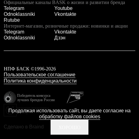
Тапочки
Официальные каналы BASK о жизни и развитии бренда
Чуни
Telegram
Youtube
Уход за обувью
Odnoklassniki
Vkontakte
Аксессуары
Rutube
Головные уборы
Интернет-магазин, розничные продажи: новинки и акции
Шапки
Telegram
Vkontakte
Балаклавы и маски
Odnoklassniki
Дзэн
Кепки и бейсболки
Повязки
Шарфы
Панамы
Перчатки и рукавицы
НПФ БАСК ©1996-2026
Перчатки
Пользовательское соглашение
Рукавицы
Политика конфиденциальности
Носки
Полезные аксессуары
Брелки
Победитель конкурса
лучших брендов России
Ремни
Шевроны
резидент технопарка
Продолжая использовать сайт, вы даете согласие на
Опушки
Калибр
обработку файлов cookies
Термоковрики
Уход за одеждой
Сделано в Braind
ХОРОШО
В Арктику
Коллекции