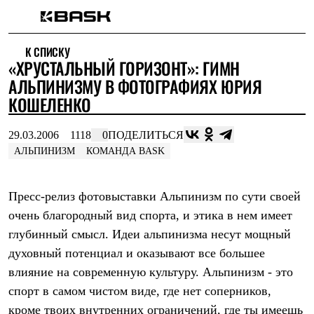
Каталог
К СПИСКУ
Интернет-магазин
«ХРУСТАЛЬНЫЙ ГОРИЗОНТ»: ГИМН
Мужская одежда
Утепленная пухом
АЛЬПИНИЗМУ В ФОТОГРАФИЯХ ЮРИЯ
Куртки
КОШЕЛЕНКО
Брюки
Жилеты
Комбинезоны
29.03.2006
1118
0
ПОДЕЛИТЬСЯ
Утепленная синтетикой
АЛЬПИНИЗМ
КОМАНДА BASK
Куртки
Брюки
Штормовая одежда
Пресс-релиз фотовыставки Альпинизм по сути своей
Куртки
Брюки
очень благородный вид спорта, и этика в нем имеет
Софтшелл одежда
глубинный смысл. Идеи альпинизма несут мощный
Куртки
духовный потенциал и оказывают все большее
Брюки
Флисовая одежда
влияние на современную культуру. Альпинизм - это
Куртки
спорт в самом чистом виде, где нет соперников,
Брюки
Жилеты
кроме твоих внутренних ограничений, где ты имеешь