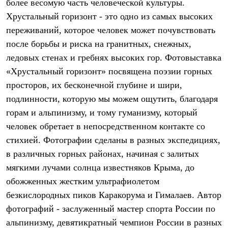
более весомую часть человеческой культуры.
Рубашки
Хрустальный горизонт - это одно из самых высоких
Футболки
Толстовки
переживаний, которое человек может почувствовать
Брюки
после борьбы и риска на гранитных, снежных,
Термобелье
Теплое термобелье
ледовых стенах и гребнях высоких гор. Фотовыставка
Среднее термобелье
«Хрустальный горизонт» посвящена поэзии горных
Легкое термобелье
просторов, их бесконечной глубине и шири,
Флисовая одежда
Куртки
подлинности, которую мы можем ощутить, благодаря
Брюки
горам и альпинизму, и тому гуманизму, который
Детская одежда
Утепленная пухом
человек обретает в непосредственном контакте со
Комбинезоны
стихией. Фотографии сделаны в разных экспедициях,
Куртки
Брюки
в различных горных районах, начиная с залитых
Утепленная синтетикой
мягкими лучами солнца известняков Крыма, до
Комбинезоны
обожженных жестким ультрафиолетом
Куртки
Брюки
безкислородных пиков Каракорума и Гималаев. Автор
Лёгкая одежда
фотографий - заслуженный мастер спорта России по
Футболки
Толстовки
альпинизму, девятикратный чемпион России в разных