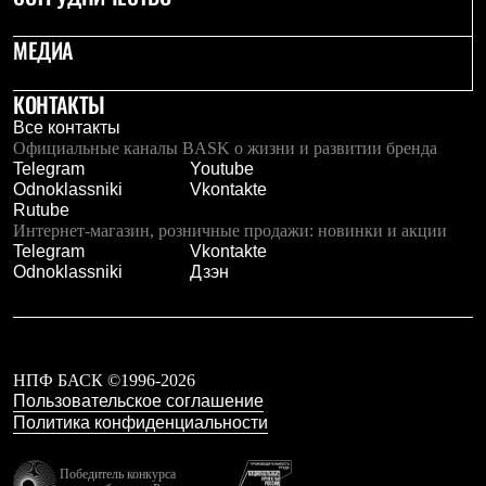
С синтетическим утеплителем
Аксессуары для спальников
МЕДИА
Сумки и баулы
Баулы
Кошельки
КОНТАКТЫ
Сумки
Все контакты
Гермомешки
Официальные каналы BASK о жизни и развитии бренда
Полезные аксессуары
Telegram
Youtube
Книги
Odnoklassniki
Vkontakte
Еда
Rutube
Коврики
Интернет-магазин, розничные продажи: новинки и акции
Обувь
Telegram
Vkontakte
Женская обувь
Odnoklassniki
Дзэн
Сапоги
Ботинки
Мужская обувь
Ботинки
Кроссовки
НПФ БАСК ©1996-2026
Сапоги
Пользовательское соглашение
Гамаши и бахилы
Политика конфиденциальности
Гамаши
Бахилы
Тапочки и чуни
Победитель конкурса