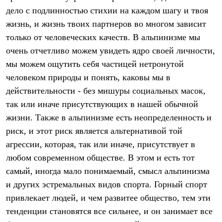
Термобелье
дело с подлинностью стихии на каждом шагу и твоя
Теплое термобелье
Среднее термобелье
жизнь, и жизнь твоих партнеров во многом зависит
Легкое термобелье
только от человеческих качеств. В альпинизме мы
Лёгкая одежда
очень отчетливо можем увидеть ядро своей личности,
Футболки
Рубашки
мы можем ощутить себя частицей нетронутой
Толстовки
человеком природы и понять, каковы мы в
Брюки
Шорты
действительности - без мишуры социальных масок,
Женская одежда
так или иначе присутствующих в нашей обычной
Утепленная пухом
Куртки
жизни. Также в альпинизме есть неопределенность и
Брюки
риск, и этот риск является альтернативой той
Жилеты
агрессии, которая, так или иначе, присутствует в
Утепленная синтетикой
Куртки
любом современном обществе. В этом и есть тот
Брюки
самый, иногда мало понимаемый, смысл альпинизма
Штормовая одежда
Куртки
и других эстремальных видов спорта. Горный спорт
Софтшелл одежда
привлекает людей, и чем развитее общество, тем эти
Куртки
тенденции становятся все сильнее, и он занимает все
Брюки
Лёгкая одежда