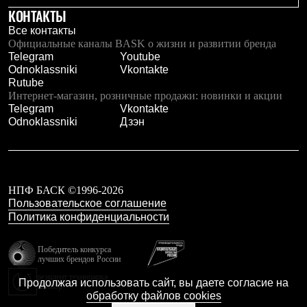
Брюки
КОНТАКТЫ
Софтшелл одежда
Куртки
Все контакты
Флисовая одежда
Официальные каналы BASK о жизни и развитии бренда
Куртки
Telegram
Youtube
Брюки
Odnoklassniki
Vkontakte
Жилеты
Rutube
Комбинезоны
Интернет-магазин, розничные продажи: новинки и акции
Термобелье
Telegram
Vkontakte
Комплект термобелья
Odnoklassniki
Дзэн
Снаряжение
Палатки и тенты
Палатки
Тенты
Аксессуары для палаток
НПФ БАСК ©1996-2026
Рюкзаки
Пользовательское соглашение
Экспедиционные
Политика конфиденциальности
Легкоходные
Альпинистские
Городские
Победитель конкурса
лучших брендов России
Аксессуары для рюкзаков
Спальные мешки
резидент технопарка
Продолжая использовать сайт, вы даете согласие на
Калибр
Пуховые
обработку файлов cookies
Комбинированные