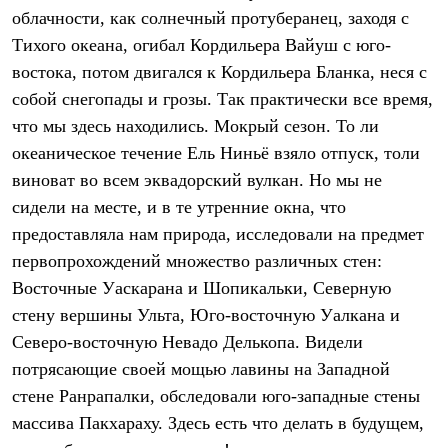
Термобелье
облачности, как солнечный протуберанец, заходя с
Теплое термобелье
Тихого океана, огибал Кордильера Вайуш с юго-
Среднее термобелье
Легкое термобелье
востока, потом двигался к Кордильера Бланка, неся с
Лёгкая одежда
собой снегопады и грозы. Так практически все время,
Футболки
Рубашки
что мы здесь находились. Мокрый сезон. То ли
Толстовки
океаническое течение Ель Ниньё взяло отпуск, толи
Брюки
Шорты
виноват во всем эквадорский вулкан. Но мы не
Женская одежда
сидели на месте, и в те утренние окна, что
Утепленная пухом
предоставляла нам природа, исследовали на предмет
Куртки
Брюки
первопрохождений множество различных стен:
Жилеты
Восточные Уаскарана и Шопикальки, Северную
Утепленная синтетикой
Куртки
стену вершины Ульта, Юго-восточную Уалкана и
Брюки
Северо-восточную Невадо Делькопа. Видели
Штормовая одежда
потрясающие своей мощью лавины на Западной
Куртки
Софтшелл одежда
стене Ранрапалки, обследовали юго-западные стены
Куртки
массива Пакхараху. Здесь есть что делать в будущем,
Брюки
Лёгкая одежда