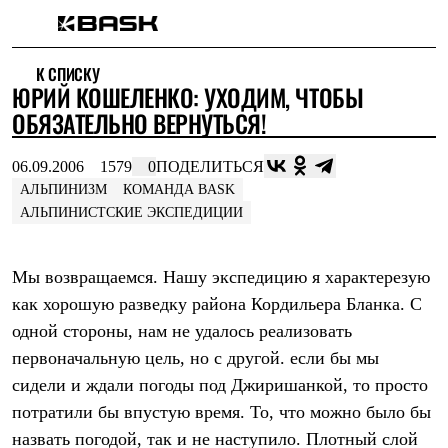
Каталог
К СПИСКУ
Интернет-магазин
ЮРИЙ КОШЕЛЕНКО: УХОДИМ, ЧТОБЫ
Мужская одежда
Утепленная пухом
ОБЯЗАТЕЛЬНО ВЕРНУТЬСЯ!
Куртки
Брюки
06.09.2006
1579
0
ПОДЕЛИТЬСЯ
Жилеты
Комбинезоны
АЛЬПИНИЗМ
КОМАНДА BASK
Утепленная синтетикой
АЛЬПИНИСТСКИЕ ЭКСПЕДИЦИИ
Куртки
Брюки
Штормовая одежда
Мы возвращаемся. Нашу экспедицию я характерезую
Куртки
как хорошую разведку района Кордильера Бланка. С
Брюки
Софтшелл одежда
одной стороны, нам не удалось реализовать
Куртки
первоначальную цель, но с другой. если бы мы
Брюки
Флисовая одежда
сидели и ждали погоды под Джиришанкой, то просто
Куртки
потратили бы впустую время. То, что можно было бы
Брюки
Жилеты
назвать погодой, так и не наступило. Плотный слой