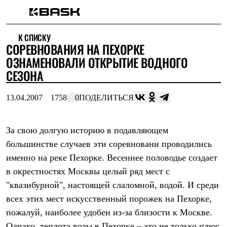
Каталог
К СПИСКУ
Интернет-магазин
СОРЕВНОВАНИЯ НА ПЕХОРКЕ
Мужская одежда
Утепленная пухом
ОЗНАМЕНОВАЛИ ОТКРЫТИЕ ВОДНОГО
Куртки
СЕЗОНА
Брюки
Жилеты
Комбинезоны
13.04.2007
1758
0
ПОДЕЛИТЬСЯ
Утепленная синтетикой
Куртки
Брюки
За свою долгую историю в подавляющем
Штормовая одежда
большинстве случаев эти соревновани проводились
Куртки
Брюки
именно на реке Пехорке. Весеннее половодье создает
Софтшелл одежда
в окрестностях Москвы целый ряд мест с
Куртки
Брюки
"квазибурной", настоящей слаломной, водой. И среди
Флисовая одежда
всех этих мест искусственный порожек на Пехорке,
Куртки
Брюки
пожалуй, наиболее удобен из-за близости к Москве.
Жилеты
Однако, теплота воды в Пехорке – это не только плюс