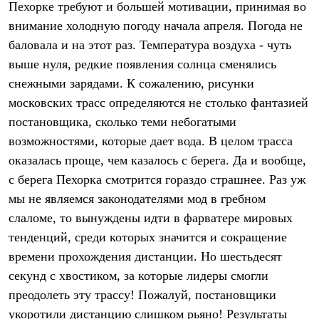
Пехорке требуют и большей мотивации, принимая во
Рубашки
Футболки
внимание холодную погоду начала апреля. Погода не
Толстовки
баловала и на этот раз. Температура воздуха - чуть
Брюки
выше нуля, редкие появления солнца сменялись
Термобелье
Теплое термобелье
снежными зарядами. К сожалению, рисунки
Среднее термобелье
московских трасс определяются не столько фантазией
Легкое термобелье
Флисовая одежда
постановщика, сколько теми небогатыми
Куртки
возможностями, которые дает вода. В целом трасса
Брюки
оказалась проще, чем казалось с берега. Да и вообще,
Детская одежда
Утепленная пухом
с берега Пехорка смотрится гораздо страшнее. Раз уж
Комбинезоны
мы не являемся законодателями мод в гребном
Куртки
Брюки
слаломе, то вынуждены идти в фарватере мировых
Утепленная синтетикой
тенденций, среди которых значится и сокращение
Комбинезоны
Куртки
времени прохождения дистанции. Но шестьдесят
Брюки
секунд с хвостиком, за которые лидеры смогли
Лёгкая одежда
преодолеть эту трассу! Пожалуй, постановщики
Футболки
Толстовки
укоротили дистанцию слишком рьяно! Результаты