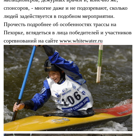
PEAK
спонсоров, - многие даже и не подозревают, сколько
ЗА ПОЛЯРНЫМ КРУГОМ
TREK
людей задействуется в подобном мероприятии.
BASK kids
Прочесть подробнее об особенностях трассы на
CITY
BASK juno
Пехорке, вглядеться в лица победителей и участников
ИДЁМ В ПОХОД
соревнований на сайте
www.whitewater.ru
Дневник капитана
Каталог дилеров
Компания
Баск сегодня
История
Отцы основатели
Производство
Баск в вашем городе
Контроль качества
Технологии
Команда Баск
Сотрудничество
Дилерам
Стать дилером
Корпоративным клиентам
Услуги
Медиа