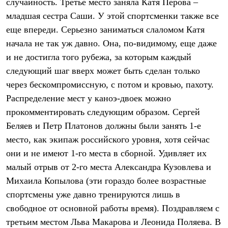
случайность. Третье место заняла Катя Перова –
С синтетическим утеплителем
младшая сестра Саши. У этой спортсменки также все
Аксессуары для спальников
Сумки и баулы
еще впереди. Серьезно заниматься слаломом Катя
Баулы
начала не так уж давно. Она, по-видимому, еще даже
Кошельки
Сумки
и не достигла того рубежа, за которым каждый
Гермомешки
следующий шаг вверх может быть сделан только
Полезные аксессуары
Книги
через бескомпромиссную, с потом и кровью, пахоту.
Еда
Распределение мест у каноэ-двоек можно
Коврики
прокомментировать следующим образом. Сергей
Обувь
Женская обувь
Беляев и Петр Платонов должны были занять 1-е
Сапоги
место, как экипаж российского уровня, хотя сейчас
Ботинки
Мужская обувь
они и не имеют 1-го места в сборной. Удивляет их
Ботинки
малый отрыв от 2-го места Александра Кузовлева и
Кроссовки
Михаила Копылова (эти гораздо более возрастные
Сапоги
Гамаши и бахилы
спортсмены уже давно тренируются лишь в
Гамаши
свободное от основной работы время). Поздравляем с
Бахилы
Тапочки и чуни
третьим местом Льва Макарова и Леонида Поляева. В