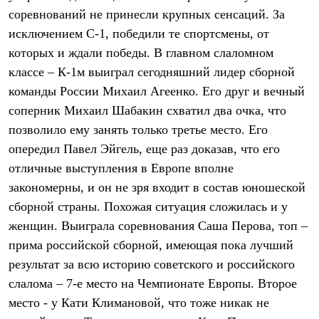
Брюки
соревнований не принесли крупных сенсаций. За
Софтшелл одежда
Куртки
исключением С-1, победили те спортсмены, от
Флисовая одежда
которых и ждали победы. В главном слаломном
Куртки
Брюки
классе – К-1м выиграл сегодняшний лидер сборной
Жилеты
команды России Михаил Агеенко. Его друг и вечный
Комбинезоны
соперник Михаил Шабакин схватил два очка, что
Термобелье
Комплект термобелья
позволило ему занять только третье место. Его
Снаряжение
опередил Павел Эйгель, еще раз доказав, что его
Палатки и тенты
Палатки
отличные выступления в Европе вполне
Тенты
закономерны, и он не зря входит в состав юношеской
Аксессуары для палаток
сборной страны. Похожая ситуация сложилась и у
Рюкзаки
Экспедиционные
женщин. Выиграла соревнования Саша Перова, топ –
Легкоходные
прима российской сборной, имеющая пока лучший
Альпинистские
Городские
результат за всю историю советского и российского
Аксессуары для рюкзаков
слалома – 7-е место на Чемпионате Европы. Второе
Спальные мешки
Пуховые
место - у Кати Климановой, что тоже никак не
Комбинированные