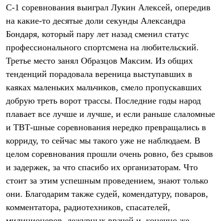
Тапочки
С-1 соревнования выиграл Лукин Алексей, опередив
Чуни
Уход за обувью
на какие-то десятые доли секунды Александра
Аксессуары
Бондаря, который пару лет назад сменил статус
Головные уборы
профессионального спортсмена на любительский.
Шапки
Балаклавы и маски
Третье место занял Образцов Максим. Из общих
Кепки и бейсболки
тенденций порадовала вереница выступавших в
Повязки
Шарфы
каяках маленьких мальчиков, смело пропускавших
Панамы
добрую треть ворот трассы. Последние годы народ
Перчатки и рукавицы
Перчатки
плавает все лучше и лучше, и если раньше слаломные
Рукавицы
и ТВТ-шные соревнования нередко превращались в
Носки
корриду, то сейчас мы такого уже не наблюдаем. В
Полезные аксессуары
Брелки
целом соревнования прошли очень ровно, без срывов
Ремни
и задержек, за что спасибо их организаторам. Что
Шевроны
Опушки
стоит за этим успешным проведением, знают только
Термоковрики
они. Благодарим также судей, комендатуру, поваров,
Уход за одеждой
комментатора, радиотехников, спасателей,
В Арктику
Коллекции
милиционеров, дежурных врачей и, конечно же,