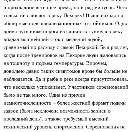
Термобелье
в прохладное весеннее время, но и ряд минусов. Чего
Теплое термобелье
Среднее термобелье
только не сливают в реку Пехорку! Выше находятся
Легкое термобелье
обширные поля канализационных отстойников. Одно
Лёгкая одежда
Футболки
время чуть ниже порога из сливного туннеля в реку
Рубашки
впадал мощнейший сток с мыльной водой,
Толстовки
сравнимый по расходу с самой Пехоркой. Был ряд лет,
Брюки
Шорты
когда после тренировок на Пехорке люди жаловались
Женская одежда
на тошноту и подъем температуры. Впрочем,
Утепленная пухом
Куртки
довольно давно таких симптомов вроде бы больше не
Брюки
наблюдается. Да и рыба в реке всегда присутствовала,
Жилеты
Утепленная синтетикой
что несколько успокаивает. Участников соревнований
Куртки
было не так много. Одна из причин
Брюки
немногочисленности – более жесткий формат подачи
Штормовая одежда
Куртки
заявок (была исключена возможность записи в
Софтшелл одежда
последний день), а также требуемый высокий
Куртки
Брюки
технический уровень спортсменов. Соревнования на
Лёгкая одежда