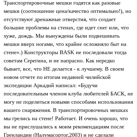
Транспортировочные мешки годятся как разовые
Рубашки
Футболки
мешки (соотношение цена/качество оптимально!), но
Толстовки
отсутствуют дренажные отверстия, что создает
Брюки
большие проблемы на стенах, где идет снег или, что
Термобелье
Теплое термобелье
хуже, дождь. Мы вынуждены были подвешивать
Среднее термобелье
мешки вверх ногами, что крайне осложняло быт на
Легкое термобелье
Флисовая одежда
стене».) Конструкторы BASK не последовали тогда
Куртки
советам Серегина, и не напрасно. Как нередко
Брюки
бывает, все, что НЕ делается - к лучшему. В своем
Детская одежда
Утепленная пухом
новом отчете по итогам недавней чилийской
Комбинезоны
экспедиции Аркадий написал: «Будучи
Куртки
Брюки
последовательным членом клуба любителей БАСК, не
Утепленная синтетикой
могу не поделиться новыми способами использования
Комбинезоны
Куртки
вашего снаряжения. В транспортировочных мешках
Брюки
мы грелись на стене! Работает. И очень хорошо, что
Лёгкая одежда
вы не прислушались к моим рекомендациям после
Футболки
Толстовки
Гренландии (Налумасортог,2003) и не сделали