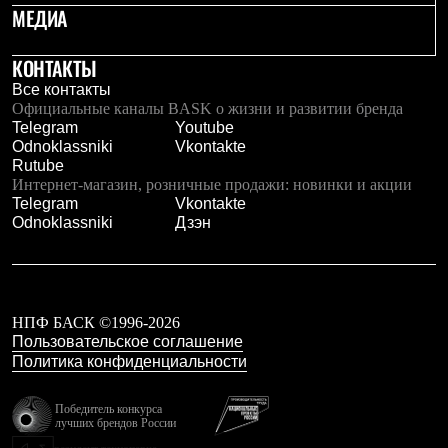
МЕДИА
С синтетическим утеплителем
Аксессуары для спальников
Сумки и баулы
КОНТАКТЫ
Баулы
Кошельки
Все контакты
Сумки
Официальные каналы BASK о жизни и развитии бренда
Гермомешки
Telegram
Youtube
Полезные аксессуары
Odnoklassniki
Vkontakte
Книги
Rutube
Еда
Интернет-магазин, розничные продажи: новинки и акции
Коврики
Telegram
Vkontakte
Обувь
Odnoklassniki
Дзэн
Женская обувь
Сапоги
Ботинки
Мужская обувь
Ботинки
НПФ БАСК ©1996-2026
Кроссовки
Пользовательское соглашение
Сапоги
Политика конфиденциальности
Гамаши и бахилы
Гамаши
Победитель конкурса
Бахилы
лучших брендов России
Тапочки и чуни