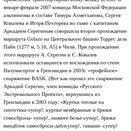
Термобелье
январе-феврале 2007 команда Московской Федерации
Теплое термобелье
Среднее термобелье
альпинизма в составе Тимура Ахметханова, Сергея
Легкое термобелье
Ковалева и Игоря Пехтерева во главе с капитаном
Лёгкая одежда
Футболки
Аркадием Серегиным совершила второе прохождение
Рубашки
маршрута Golazo на Центральную башню Торрес дель
Толстовки
Пайн (1277 м, 5.10, А5) в Чили. При прохождении
Брюки
Шорты
этого маршрута А. Серегин и С. Ковалев
Женская одежда
использовали оставшееся от восхождения по стене
Утепленная пухом
Куртки
Налумасортог в Гренландии в 2003г. «трофейное»
Брюки
снаряжение BASK. (Вот как оценил это снаряжение
Жилеты
Утепленная синтетикой
Аркадий Серегин, член команды «Русского
Куртки
Экстремального Проекта», вернувшись из
Брюки
Гренландии в 2003 году: «Куртки теплые на
Штормовая одежда
Куртки
синтетике-супер!; куртки мембранные и брюки
Софтшелл одежда
сомосбросы- супер!, нижнее белье-супер!, брюки
Куртки
Брюки
виндблок самосбросы-даблсупер!, гамаши- супер!
Лёгкая одежда