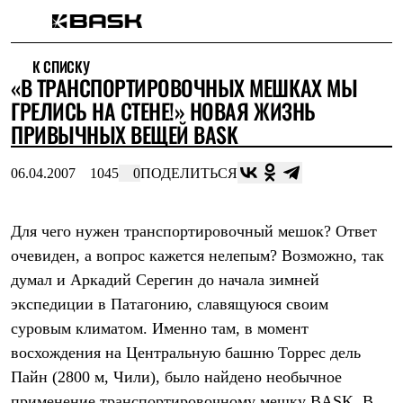
Каталог
К СПИСКУ
Интернет-магазин
«В ТРАНСПОРТИРОВОЧНЫХ МЕШКАХ МЫ
Мужская одежда
Утепленная пухом
ГРЕЛИСЬ НА СТЕНЕ!» НОВАЯ ЖИЗНЬ
Куртки
ПРИВЫЧНЫХ ВЕЩЕЙ BASK
Брюки
Жилеты
Комбинезоны
06.04.2007
1045
0
ПОДЕЛИТЬСЯ
Утепленная синтетикой
Куртки
Брюки
Для чего нужен транспортировочный мешок? Ответ
Штормовая одежда
очевиден, а вопрос кажется нелепым? Возможно, так
Куртки
Брюки
думал и Аркадий Серегин до начала зимней
Софтшелл одежда
экспедиции в Патагонию, славящуюся своим
Куртки
Брюки
суровым климатом. Именно там, в момент
Флисовая одежда
восхождения на Центральную башню Торрес дель
Куртки
Брюки
Пайн (2800 м, Чили), было найдено необычное
Жилеты
применение транспортировочному мешку BASK. В