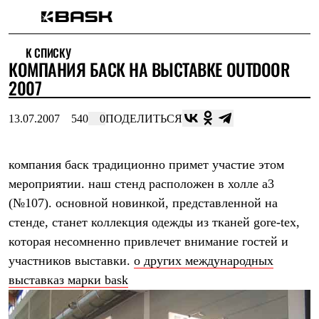
Каталог
К СПИСКУ
Интернет-магазин
КОМПАНИЯ БАСК НА ВЫСТАВКЕ OUTDOOR
Мужская одежда
Утепленная пухом
2007
Куртки
Брюки
13.07.2007
540
0
ПОДЕЛИТЬСЯ
Жилеты
Комбинезоны
Утепленная синтетикой
Куртки
компания баск традиционно примет участие этом
Брюки
мероприятии. наш стенд расположен в холле а3
Штормовая одежда
(№107). основной новинкой, представленной на
Куртки
Брюки
стенде, станет коллекция одежды из тканей gore-tex,
Софтшелл одежда
которая несомненно привлечет внимание гостей и
Куртки
Брюки
участников выставки.
о других международных
Флисовая одежда
выставказ марки bask
Куртки
Брюки
Жилеты