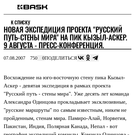
Каталог
К СПИСКУ
Интернет-магазин
НОВАЯ ЭКСПЕДИЦИЯ ПРОЕКТА "РУССКИЙ
Мужская одежда
Утепленная пухом
ПУТЬ-СТЕНЫ МИРА" НА ПИК КЫЗЫЛ-АСКЕР.
Куртки
9 АВГУСТА - ПРЕСС-КОНФЕРЕНЦИЯ.
Брюки
Жилеты
Комбинезоны
07.08.2007
750
0
ПОДЕЛИТЬСЯ
Утепленная синтетикой
Куртки
Брюки
Восхождение на юго-восточную стену пика Кызыл-
Штормовая одежда
Аскер - девятая экспедиция в рамках проекта
Куртки
Брюки
"Русский путь - стены мира". Уже десять лет команда
Софтшелл одежда
Александра Одинцова прокладывает эксклюзивные,
Куртки
Брюки
"русские маршруты" по самым известным, никем не
Флисовая одежда
пройденным, стенам мира. Памиро-Алай, Норвегия,
Куртки
Брюки
Пакистан, Индия, Полярная Канада, Непал - вот
Жилеты
география экспедиций команды. Команда Одинцова -