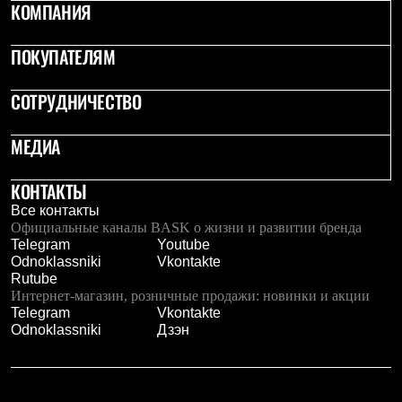
Брюки
КОМПАНИЯ
Софтшелл одежда
Куртки
ПОКУПАТЕЛЯМ
Флисовая одежда
Куртки
Брюки
СОТРУДНИЧЕСТВО
Жилеты
Комбинезоны
Термобелье
МЕДИА
Комплект термобелья
Снаряжение
КОНТАКТЫ
Палатки и тенты
Палатки
Все контакты
Тенты
Официальные каналы BASK о жизни и развитии бренда
Аксессуары для палаток
Telegram
Youtube
Рюкзаки
Odnoklassniki
Vkontakte
Экспедиционные
Rutube
Легкоходные
Интернет-магазин, розничные продажи: новинки и акции
Альпинистские
Telegram
Vkontakte
Городские
Odnoklassniki
Дзэн
Аксессуары для рюкзаков
Спальные мешки
Пуховые
Комбинированные