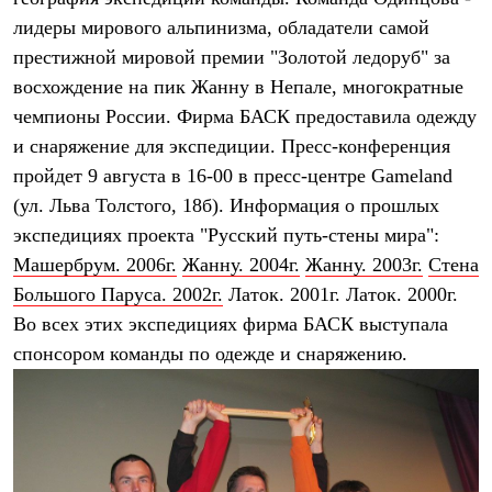
Термобелье
лидеры мирового альпинизма, обладатели самой
Теплое термобелье
Среднее термобелье
престижной мировой премии "Золотой ледоруб" за
Легкое термобелье
восхождение на пик Жанну в Непале, многократные
Лёгкая одежда
Футболки
чемпионы России. Фирма БАСК предоставила одежду
Рубашки
и снаряжение для экспедиции. Пресс-конференция
Толстовки
пройдет 9 августа в 16-00 в пресс-центре Gameland
Брюки
Шорты
(ул. Льва Толстого, 18б). Информация о прошлых
Женская одежда
экспедициях проекта "Русский путь-стены мира":
Утепленная пухом
Куртки
Машербрум. 2006г.
Жанну. 2004г.
Жанну. 2003г.
Стена
Брюки
Большого Паруса. 2002г.
Латок. 2001г. Латок. 2000г.
Жилеты
Утепленная синтетикой
Во всех этих экспедициях фирма БАСК выступала
Куртки
спонсором команды по одежде и снаряжению.
Брюки
Штормовая одежда
Куртки
Софтшелл одежда
Куртки
Брюки
Лёгкая одежда