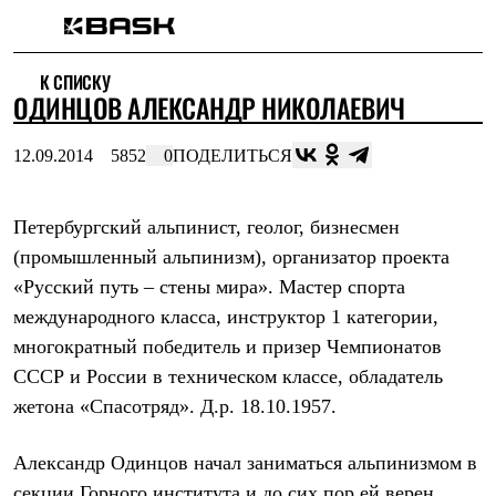
Каталог
К СПИСКУ
Интернет-магазин
ОДИНЦОВ АЛЕКСАНДР НИКОЛАЕВИЧ
Мужская одежда
Утепленная пухом
Куртки
12.09.2014
5852
0
ПОДЕЛИТЬСЯ
Брюки
Жилеты
Комбинезоны
Петербургский альпинист, геолог, бизнесмен
Утепленная синтетикой
Куртки
(промышленный альпинизм), организатор проекта
Брюки
«Русский путь – стены мира». Мастер спорта
Штормовая одежда
Куртки
международного класса, инструктор 1 категории,
Брюки
многократный победитель и призер Чемпионатов
Софтшелл одежда
СССР и России в техническом классе, обладатель
Куртки
Брюки
жетона «Спасотряд». Д.р. 18.10.1957.
Флисовая одежда
Куртки
Александр Одинцов начал заниматься альпинизмом в
Брюки
Жилеты
секции Горного института и до сих пор ей верен.