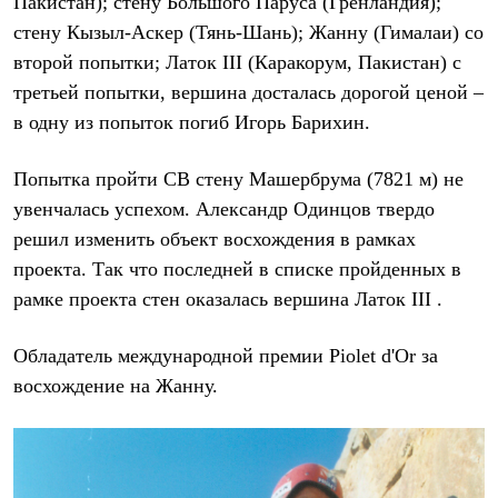
Пакистан); стену Большого Паруса (Гренландия);
Рубашки
стену Кызыл-Аскер (Тянь-Шань); Жанну (Гималаи) со
Футболки
Толстовки
второй попытки; Латок III (Каракорум, Пакистан) с
Брюки
третьей попытки, вершина досталась дорогой ценой –
Термобелье
в одну из попыток погиб Игорь Барихин.
Теплое термобелье
Среднее термобелье
Легкое термобелье
Попытка пройти СВ стену Машербрума (7821 м) не
Флисовая одежда
Куртки
увенчалась успехом. Александр Одинцов твердо
Брюки
решил изменить объект восхождения в рамках
Детская одежда
проекта. Так что последней в списке пройденных в
Утепленная пухом
Комбинезоны
рамке проекта стен оказалась вершина Латок III .
Куртки
Брюки
Обладатель международной премии Piolet d'Or за
Утепленная синтетикой
Комбинезоны
восхождение на Жанну.
Куртки
Брюки
Лёгкая одежда
Футболки
Толстовки