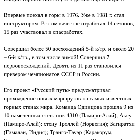
Термобелье
Теплое термобелье
Среднее термобелье
Впервые поехал в горы в 1976. Уже в 1981 г. стал
Легкое термобелье
инструктором. В этом качестве отработал 14 сезонов,
Лёгкая одежда
15 раз участвовал в спасработах.
Футболки
Рубашки
Толстовки
Совершил более 50 восхождений 5-й к/тр. и около 20
Брюки
Шорты
– 6-й к/тр., в том числе зимой! Совершил 7
Женская одежда
первовосхождений. Девять из 11 раз становился
Утепленная пухом
Куртки
призером чемпионатов СССР и России.
Брюки
Жилеты
Его проект «Русский путь» предусматривал
Утепленная синтетикой
Куртки
прохождение новых маршрутов на самых известных
Брюки
горных стенах мира. Команда Одинцова прошла 9 из
Штормовая одежда
10 намеченных стен: пик 4810 (Памиро-Алай); Аксу
Куртки
Софтшелл одежда
(Памиро-Алай); стену Троллей (Норвегия); Багиратхи
Куртки
(Гималаи, Индия); Транго-Тауэр (Каракорум,
Брюки
Лёгкая одежда