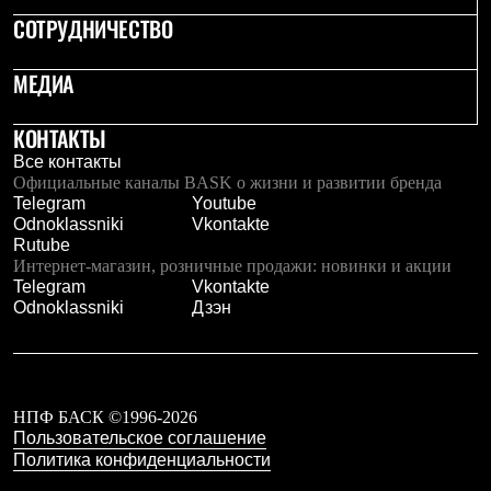
Тапочки
СОТРУДНИЧЕСТВО
Чуни
Уход за обувью
Аксессуары
МЕДИА
Головные уборы
Шапки
Балаклавы и маски
КОНТАКТЫ
Кепки и бейсболки
Все контакты
Повязки
Официальные каналы BASK о жизни и развитии бренда
Шарфы
Telegram
Youtube
Панамы
Odnoklassniki
Vkontakte
Перчатки и рукавицы
Rutube
Перчатки
Интернет-магазин, розничные продажи: новинки и акции
Рукавицы
Telegram
Vkontakte
Носки
Odnoklassniki
Дзэн
Полезные аксессуары
Брелки
Ремни
Шевроны
Опушки
НПФ БАСК ©1996-2026
Термоковрики
Пользовательское соглашение
Уход за одеждой
В Арктику
Политика конфиденциальности
Коллекции