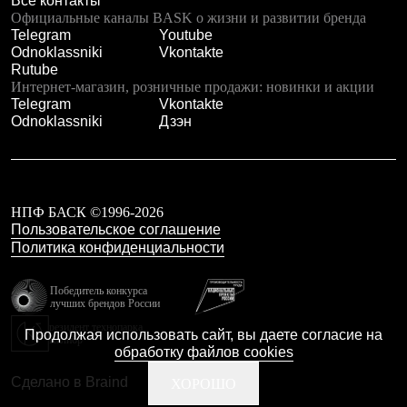
Все контакты
Где купить
Официальные каналы BASK о жизни и развитии бренда
Telegram
Youtube
Odnoklassniki
Vkontakte
Rutube
Интернет-магазин, розничные продажи: новинки и акции
Telegram
Vkontakte
Odnoklassniki
Дзэн
НПФ БАСК ©1996-2026
Пользовательское соглашение
Политика конфиденциальности
Победитель конкурса
лучших брендов России
резидент технопарка
Продолжая использовать сайт, вы даете согласие на
Калибр
обработку файлов cookies
Сделано в Braind
ХОРОШО