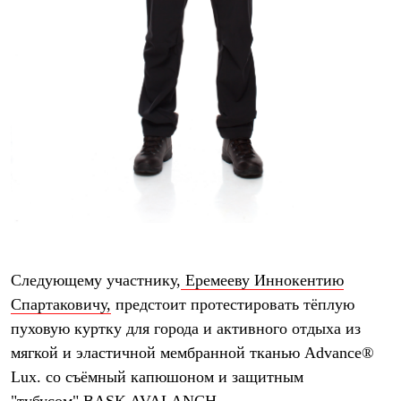
Рубашки
Футболки
Толстовки
Брюки
Термобелье
Теплое термобелье
Среднее термобелье
Легкое термобелье
Флисовая одежда
Куртки
Брюки
Детская одежда
Утепленная пухом
Комбинезоны
Куртки
Брюки
Следующему участнику,
Еремееву Иннокентию
Утепленная синтетикой
Комбинезоны
Спартаковичу,
предстоит протестировать тёплую
Куртки
пуховую куртку для города и активного отдыха из
Брюки
мягкой и эластичной мембранной тканью Advance®
Лёгкая одежда
Футболки
Lux. со съёмный капюшоном и защитным
Толстовки