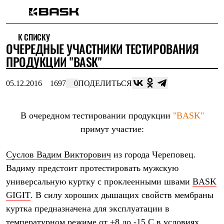
Каталог
К СПИСКУ
Интернет-магазин
ОЧЕРЕДНЫЕ УЧАСТНИКИ ТЕСТИРОВАНИЯ
Мужская одежда
Утепленная пухом
ПРОДУКЦИИ "BASK"
Куртки
Брюки
05.12.2016
1697
0
ПОДЕЛИТЬСЯ
Жилеты
Комбинезоны
Утепленная синтетикой
Куртки
В очередном тестировании продукции
"BASK"
Брюки
примут участие:
Штормовая одежда
Куртки
Брюки
Суслов Вадим Викторович
из города Череповец.
Софтшелл одежда
Вадиму предстоит протестировать мужскую
Куртки
Брюки
универсальную куртку с проклеенными швами
BASK
Флисовая одежда
GIGIT
. В силу хороших дышащих свойств мембраны
Куртки
куртка предназначена для эксплуатации в
Брюки
Жилеты
температурном режиме от +8 до -15 С в условиях