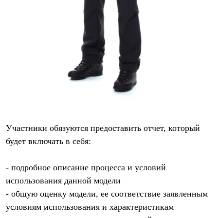
С синтетическим утеплителем
Аксессуары для спальников
Сумки и баулы
Баулы
Кошельки
Сумки
Гермомешки
Полезные аксессуары
Книги
Еда
Коврики
Обувь
Женская обувь
Сапоги
Участники обязуются предоставить отчет, который
Ботинки
будет включать в себя:
Мужская обувь
Ботинки
Кроссовки
- подробное описание процесса и условий
Сапоги
использования данной модели
Гамаши и бахилы
Гамаши
- общую оценку модели, ее соответствие заявленным
Бахилы
условиям использования и характеристикам
Тапочки и чуни