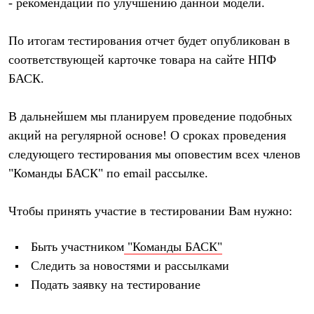
Тапочки
- рекомендации по улучшению данной модели.
Чуни
Уход за обувью
По итогам тестирования отчет будет опубликован в
Аксессуары
Головные уборы
соответствующей карточке товара на сайте НПФ
Шапки
БАСК.
Балаклавы и маски
Кепки и бейсболки
Повязки
В дальнейшем мы планируем проведение подобных
Шарфы
Панамы
акций на регулярной основе! О сроках проведения
Перчатки и рукавицы
следующего тестирования мы оповестим всех членов
Перчатки
"Команды БАСК" по email рассылке.
Рукавицы
Носки
Полезные аксессуары
Чтобы принять участие в тестировании Вам нужно:
Брелки
Ремни
Шевроны
Быть участником
"Команды БАСК"
Опушки
Следить за новостями и рассылками
Термоковрики
Уход за одеждой
Подать заявку на тестирование
В Арктику
Коллекции