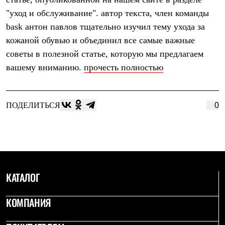
Термобелье
"уход и обслуживание". автор текста, член команды
Теплое термобелье
Среднее термобелье
bask антон павлов тщательно изучил тему ухода за
Легкое термобелье
кожаной обувью и объединил все самые важные
Лёгкая одежда
Футболки
советы в полезной статье, которую мы предлагаем
Рубашки
вашему вниманию.
прочесть полностью
Толстовки
Брюки
Шорты
Женская одежда
ПОДЕЛИТЬСЯ
0
Утепленная пухом
Куртки
Брюки
Жилеты
Утепленная синтетикой
Куртки
Брюки
КАТАЛОГ
Штормовая одежда
Куртки
Софтшелл одежда
КОМПАНИЯ
Куртки
Брюки
Лёгкая одежда