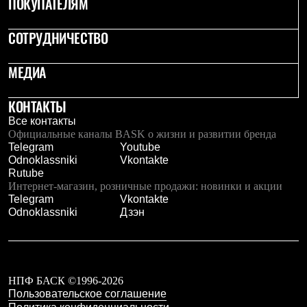
ПОКУПАТЕЛЯМ
Рубашки
Футболки
СОТРУДНИЧЕСТВО
Толстовки
Брюки
Термобелье
МЕДИА
Теплое термобелье
Среднее термобелье
Легкое термобелье
КОНТАКТЫ
Флисовая одежда
Все контакты
Куртки
Официальные каналы BASK о жизни и развитии бренда
Брюки
Telegram
Youtube
Детская одежда
Odnoklassniki
Vkontakte
Утепленная пухом
Rutube
Комбинезоны
Интернет-магазин, розничные продажи: новинки и акции
Куртки
Telegram
Vkontakte
Брюки
Odnoklassniki
Дзэн
Утепленная синтетикой
Комбинезоны
Куртки
Брюки
Лёгкая одежда
НПФ БАСК ©1996-2026
Футболки
Пользовательское соглашение
Толстовки