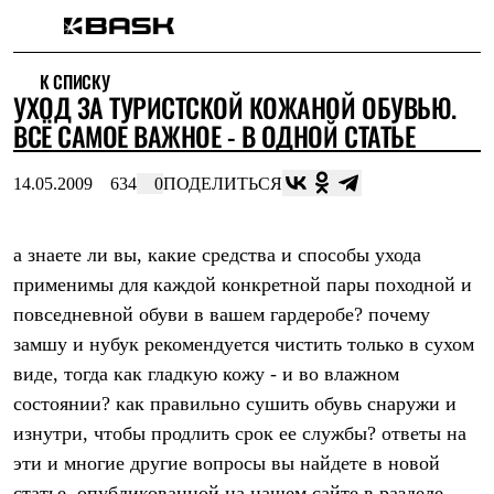
Каталог
К СПИСКУ
Интернет-магазин
УХОД ЗА ТУРИСТСКОЙ КОЖАНОЙ ОБУВЬЮ.
Мужская одежда
Утепленная пухом
ВСЁ САМОЕ ВАЖНОЕ - В ОДНОЙ СТАТЬЕ
Куртки
Брюки
14.05.2009
634
0
ПОДЕЛИТЬСЯ
Жилеты
Комбинезоны
Утепленная синтетикой
Куртки
а знаете ли вы, какие средства и способы ухода
Брюки
применимы для каждой конкретной пары походной и
Штормовая одежда
повседневной обуви в вашем гардеробе? почему
Куртки
Брюки
замшу и нубук рекомендуется чистить только в сухом
Софтшелл одежда
виде, тогда как гладкую кожу - и во влажном
Куртки
Брюки
состоянии? как правильно сушить обувь снаружи и
Флисовая одежда
изнутри, чтобы продлить срок ее службы? ответы на
Куртки
Брюки
эти и многие другие вопросы вы найдете в новой
Жилеты
статье, опубликованной на нашем сайте в разделе