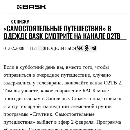
Каталог
К СПИСКУ
Интернет-магазин
«САМОСТОЯТЕЛЬНЫЕ ПУТЕШЕСТВИЯ» В
Мужская одежда
Утепленная пухом
ОДЕЖДЕ BASK СМОТРИТЕ НА КАНАЛЕ О2ТВ
Куртки
Брюки
01.02.2008
1121
0
ПОДЕЛИТЬСЯ
Жилеты
Комбинезоны
Утепленная синтетикой
Куртки
Если в субботний день вы, вместо того, чтобы
Брюки
отправиться в очередное путешествие, случано
Штормовая одежда
задержались у телеэкрана, включайте канал О2ТВ 2.
Куртки
Брюки
Там вы узнаете, какое снаряжение БАСК может
Софтшелл одежда
пригодиться вам в Заполярье. Сюжет о подготовке к
Куртки
Брюки
старту полярной экспедиции съемочной группы
Флисовая одежда
программы «Спутник. Самостоятельные
Куртки
Брюки
путешествия» выйдет в эфир 2 февраля. Программа
Жилеты
«Спутник. Самостоятельные путешествия»