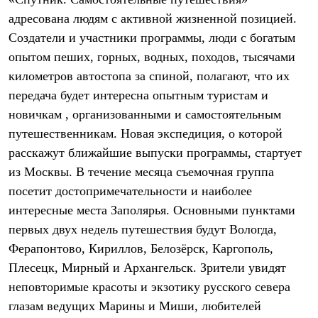
Термобелье
адресована людям с активной жизненной позицией.
Теплое термобелье
Среднее термобелье
Создатели и участники программы, люди с богатым
Легкое термобелье
опытом пеших, горных, водных, походов, тысячами
Лёгкая одежда
Футболки
километров автостопа за спиной, полагают, что их
Рубашки
передача будет интересна опытным туристам и
Толстовки
Брюки
новичкам , организованными и самостоятельным
Шорты
путешественникам. Новая экспедиция, о которой
Женская одежда
расскажут ближайшие выпуски программы, стартует
Утепленная пухом
Куртки
из Москвы. В течение месяца съемочная группа
Брюки
посетит достопримечательности и наиболее
Жилеты
Утепленная синтетикой
интересные места Заполярья. Основными пунктами
Куртки
первых двух недель путешествия будут Вологда,
Брюки
Ферапонтово, Кириллов, Белозёрск, Каргополь,
Штормовая одежда
Куртки
Плесецк, Мирный и Архангельск. Зрители увидят
Софтшелл одежда
неповторимые красоты и экзотику русского севера
Куртки
Брюки
глазам ведущих Марины и Миши, любителей
Лёгкая одежда