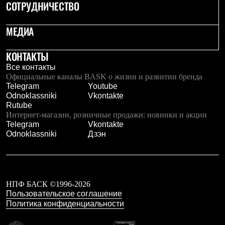
Брюки
СОТРУДНИЧЕСТВО
Софтшелл одежда
Куртки
МЕДИА
Флисовая одежда
Куртки
Брюки
КОНТАКТЫ
Жилеты
Все контакты
Комбинезоны
Официальные каналы BASK о жизни и развитии бренда
Термобелье
Telegram
Youtube
Комплект термобелья
Odnoklassniki
Vkontakte
Снаряжение
Rutube
Палатки и тенты
Интернет-магазин, розничные продажи: новинки и акции
Палатки
Telegram
Vkontakte
Тенты
Odnoklassniki
Дзэн
Аксессуары для палаток
Рюкзаки
Экспедиционные
Легкоходные
Альпинистские
Городские
НПФ БАСК ©1996-2026
Аксессуары для рюкзаков
Пользовательское соглашение
Спальные мешки
Политика конфиденциальности
Пуховые
Комбинированные