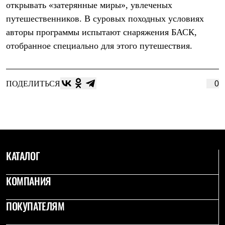
открывать «затерянные миры», увлеченых
Рубашки
Футболки
путешественников. В суровых походных условиях
Толстовки
авторы программы испытают снаряжения БАСК,
Брюки
отобранное специально для этого путешествия.
Термобелье
Теплое термобелье
Среднее термобелье
Легкое термобелье
ПОДЕЛИТЬСЯ
0
Флисовая одежда
Куртки
Брюки
Детская одежда
Утепленная пухом
Комбинезоны
Куртки
Брюки
КАТАЛОГ
Утепленная синтетикой
Комбинезоны
КОМПАНИЯ
Куртки
Брюки
Лёгкая одежда
ПОКУПАТЕЛЯМ
Футболки
Толстовки