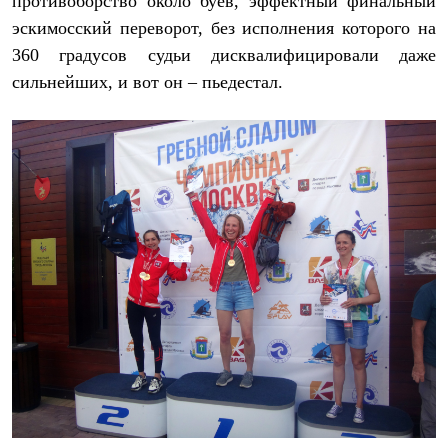
противоборство около буев, эффектный финальный
Где купить
эскимосский переворот, без исполнения которого на
360 градусов судьи дисквалифицировали даже
сильнейших, и вот он – пьедестал.