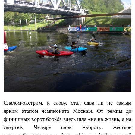
PEAK
ЗА ПОЛЯРНЫМ КРУГОМ
TREK
BASK kids
CITY
BASK juno
ИДЁМ В ПОХОД
Дневник капитана
Каталог дилеров
Компания
Баск сегодня
История
Отцы основатели
Производство
Баск в вашем городе
Контроль качества
Технологии
Команда Баск
Слалом-экстрим, к слову, стал едва ли не самым
Сотрудничество
ярким этапом чемпионата Москвы. От рампы до
Дилерам
Стать дилером
финишных ворот борьба здесь шла «не на жизнь, а на
Корпоративным клиентам
смерть». Четыре пары «ворот», жесткое
Услуги
Медиа