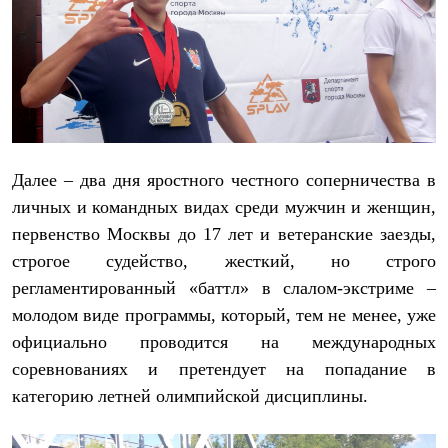
Тапочки
Чуни
Уход за обувью
Аксессуары
Головные уборы
Шапки
Балаклавы и маски
Кепки и бейсболки
Повязки
Шарфы
Далее – два дня яростного честного соперничества в
Панамы
личных и командных видах среди мужчин и женщин,
Перчатки и рукавицы
Перчатки
первенство Москвы до 17 лет и ветеранские заезды,
Рукавицы
строгое судейство, жесткий, но строго
Носки
регламентированный «баттл» в слалом-экстриме –
Полезные аксессуары
Брелки
молодом виде программы, который, тем не менее, уже
Ремни
официально проводится на международных
Шевроны
Опушки
соревнованиях и претендует на попадание в
Термоковрики
категорию летней олимпийской дисциплины.
Уход за одеждой
В Арктику
Коллекции