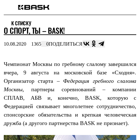
Каталог
К СПИСКУ
Интернет-магазин
О СПОРТ, ТЫ – BASK!
Мужская одежда
Утепленная пухом
Куртки
10.08.2020
1365
0
ПОДЕЛИТЬСЯ
Брюки
Жилеты
Комбинезоны
Чемпионат Москвы по гребному слалому завершился
Утепленная синтетикой
Куртки
вчера, 9 августа на московской базе «Сходня».
Брюки
Организатор старта –
Федерация гребного слалома
Штормовая одежда
Куртки
Москвы
, партнеры соревнований – компании
Брюки
СПЛАВ, АБВ и, конечно, BASK, которую с
Софтшелл одежда
Федерацией связывает многолетнее сотрудничество,
Куртки
Брюки
спонсорские обязательства и крепкая человеческая
Флисовая одежда
дружба (а другого партнерства BASK не признает).
Куртки
Брюки
Жилеты