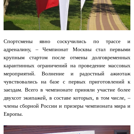
Рубашки
Футболки
Толстовки
Брюки
Термобелье
Теплое термобелье
Среднее термобелье
Спортсмены явно соскучились по трассе и
Легкое термобелье
адреналину, – Чемпионат Москвы стал первыми
Флисовая одежда
Куртки
крупным стартом после отмены долговременных
Брюки
карантинных ограничений на проведение массовых
Детская одежда
Утепленная пухом
мероприятий. Волнение и радостный ажиотаж
Комбинезоны
чувствовались на базе с первых приготовлений к
Куртки
заездам. Всего в чемпионате приняли участие более
Брюки
Утепленная синтетикой
двухсот экипажей, в составе которых, в том числе, –
Комбинезоны
члены сборной России и призеры чемпионата мира и
Куртки
Брюки
Европы.
Лёгкая одежда
Футболки
Толстовки