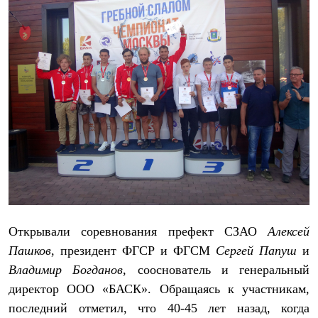
Брюки
Софтшелл одежда
Куртки
Флисовая одежда
Куртки
Брюки
Жилеты
Комбинезоны
Термобелье
Комплект термобелья
Снаряжение
Палатки и тенты
Палатки
Тенты
Аксессуары для палаток
Рюкзаки
Экспедиционные
Открывали соревнования префект СЗАО
Алексей
Легкоходные
Альпинистские
Пашков
, президент ФГСР и ФГСМ
Сергей Папуш
и
Городские
Владимир Богданов
, сооснователь и генеральный
Аксессуары для рюкзаков
Спальные мешки
директор ООО «БАСК». Обращаясь к участникам,
Пуховые
последний отметил, что 40-45 лет назад, когда
Комбинированные