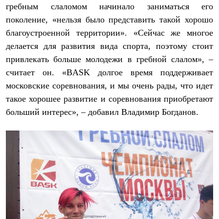
гребным слаломом начинало заниматься его
С синтетическим утеплителем
Аксессуары для спальников
поколение, «нельзя было представить такой хорошо
Сумки и баулы
благоустроенной территории». «Сейчас же многое
Баулы
Кошельки
делается для развития вида спорта, поэтому стоит
Сумки
привлекать больше молодежи в гребной слалом», –
Гермомешки
Полезные аксессуары
считает он. «BASK долгое время поддерживает
Книги
московские соревнования, и мы очень рады, что идет
Еда
такое хорошее развитие и соревнования приобретают
Коврики
Обувь
больший интерес», – добавил Владимир Богданов.
Женская обувь
Сапоги
Ботинки
Мужская обувь
Ботинки
Кроссовки
Сапоги
Гамаши и бахилы
Гамаши
Бахилы
Тапочки и чуни