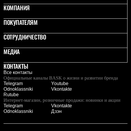
Термобелье
КОМПАНИЯ
Теплое термобелье
Среднее термобелье
Легкое термобелье
ПОКУПАТЕЛЯМ
Лёгкая одежда
Футболки
СОТРУДНИЧЕСТВО
Рубашки
Толстовки
Брюки
МЕДИА
Шорты
Женская одежда
Утепленная пухом
КОНТАКТЫ
Куртки
Все контакты
Брюки
Официальные каналы BASK о жизни и развитии бренда
Жилеты
Telegram
Youtube
Утепленная синтетикой
Odnoklassniki
Vkontakte
Куртки
Rutube
Брюки
Интернет-магазин, розничные продажи: новинки и акции
Штормовая одежда
Telegram
Vkontakte
Куртки
Odnoklassniki
Дзэн
Софтшелл одежда
Куртки
Брюки
Лёгкая одежда