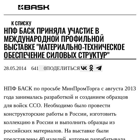
Каталог
К СПИСКУ
Интернет-магазин
НПФ БАСК ПРИНЯЛА УЧАСТИЕ В
Мужская одежда
Утепленная пухом
МЕЖДУНАРОДНОЙ ПРОФИЛЬНОЙ
Куртки
ВЫСТАВКЕ "МАТЕРИАЛЬНО-ТЕХНИЧЕСКОЕ
Брюки
ОБЕСПЕЧЕНИЕ СИЛОВЫХ СТРУКТУР"
Жилеты
Комбинезоны
Утепленная синтетикой
28.05.2014
641
0
ПОДЕЛИТЬСЯ
Куртки
Брюки
Штормовая одежда
НПФ БАСК по просьбе МинПромТорга с августа 2013
Куртки
Брюки
года занималась разработкой и созданием образцов
Софтшелл одежда
для войск ССО. Необходимо было провести
Куртки
Брюки
конструкторские работы в России, изготовить
Флисовая одежда
коллекцию в России и выполнить образцы из
Куртки
российских материалов. На выставке были
Брюки
Жилеты
представлены 40 изделий, которые разрабатывала