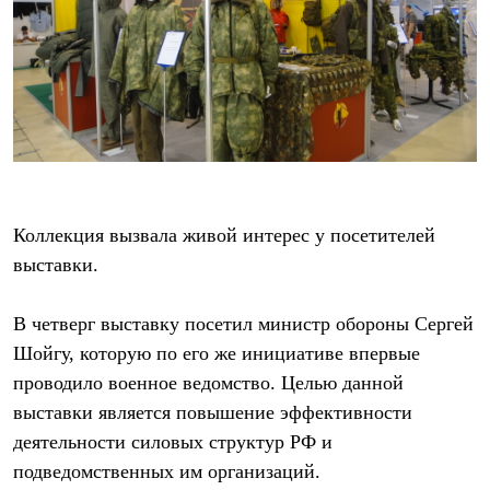
Рубашки
Футболки
Толстовки
Брюки
Термобелье
Теплое термобелье
Среднее термобелье
Легкое термобелье
Флисовая одежда
Куртки
Брюки
Коллекция вызвала живой интерес у посетителей
Детская одежда
выставки.
Утепленная пухом
Комбинезоны
Куртки
В четверг выставку посетил министр обороны Сергей
Брюки
Утепленная синтетикой
Шойгу, которую по его же инициативе впервые
Комбинезоны
проводило военное ведомство. Целью данной
Куртки
выставки является повышение эффективности
Брюки
Лёгкая одежда
деятельности силовых структур РФ и
Футболки
подведомственных им организаций.
Толстовки