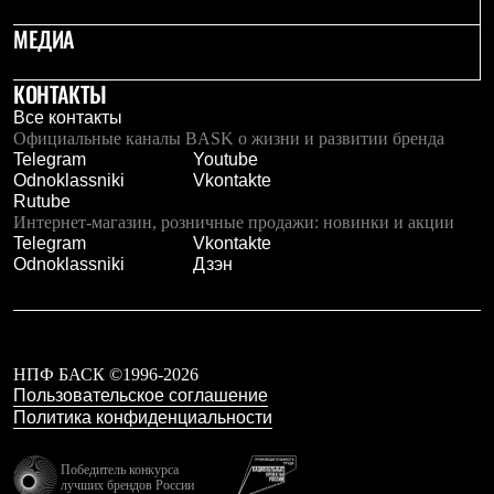
С синтетическим утеплителем
МЕДИА
Аксессуары для спальников
Сумки и баулы
Баулы
КОНТАКТЫ
Кошельки
Все контакты
Сумки
Официальные каналы BASK о жизни и развитии бренда
Гермомешки
Telegram
Youtube
Полезные аксессуары
Odnoklassniki
Vkontakte
Книги
Rutube
Еда
Интернет-магазин, розничные продажи: новинки и акции
Коврики
Telegram
Vkontakte
Обувь
Odnoklassniki
Дзэн
Женская обувь
Сапоги
Ботинки
Мужская обувь
Ботинки
Кроссовки
НПФ БАСК ©1996-2026
Сапоги
Пользовательское соглашение
Гамаши и бахилы
Политика конфиденциальности
Гамаши
Бахилы
Победитель конкурса
Тапочки и чуни
лучших брендов России