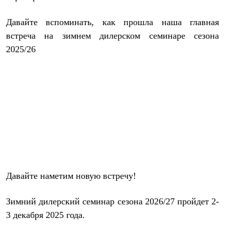
Термобелье
Теплое термобелье
Давайте вспоминать, как прошла наша главная
Среднее термобелье
Легкое термобелье
встреча на зимнем дилерском семинаре сезона
Лёгкая одежда
2025/26
Футболки
Рубашки
Толстовки
Брюки
Шорты
Женская одежда
Утепленная пухом
Куртки
Брюки
Жилеты
Утепленная синтетикой
Куртки
Брюки
Давайте наметим новую встречу!
Штормовая одежда
Куртки
Софтшелл одежда
Зимний дилерский семинар сезона 2026/27 пройдет
2-
Куртки
Брюки
3 декабря 2025 года.
Лёгкая одежда