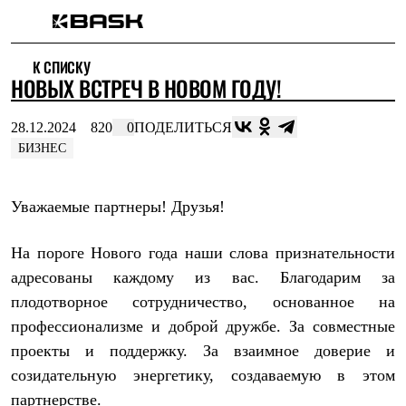
Каталог
К СПИСКУ
Интернет-магазин
НОВЫХ ВСТРЕЧ В НОВОМ ГОДУ!
Мужская одежда
Утепленная пухом
Куртки
28.12.2024
820
0
ПОДЕЛИТЬСЯ
Брюки
БИЗНЕС
Жилеты
Комбинезоны
Утепленная синтетикой
Уважаемые партнеры! Друзья!
Куртки
Брюки
Штормовая одежда
На пороге Нового года наши слова признательности
Куртки
Брюки
адресованы каждому из вас. Благодарим за
Софтшелл одежда
плодотворное сотрудничество, основанное на
Куртки
профессионализме и доброй дружбе. За совместные
Брюки
Флисовая одежда
проекты и поддержку. За взаимное доверие и
Куртки
созидательную энергетику, создаваемую в этом
Брюки
Жилеты
партнерстве.