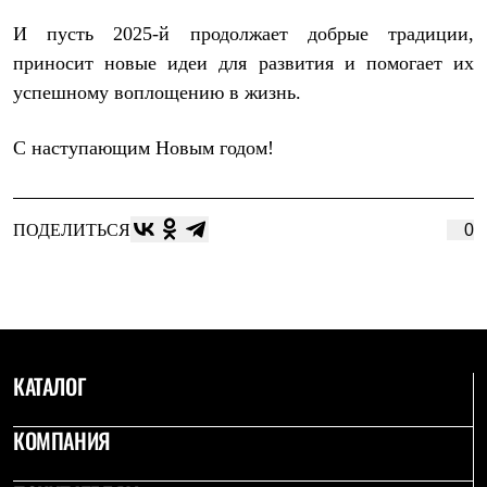
Рубашки
И пусть 2025-й продолжает добрые традиции,
Футболки
Толстовки
приносит новые идеи для развития и помогает их
Брюки
успешному воплощению в жизнь.
Термобелье
Теплое термобелье
Среднее термобелье
С наступающим Новым годом!
Легкое термобелье
Флисовая одежда
Куртки
Брюки
ПОДЕЛИТЬСЯ
0
Детская одежда
Утепленная пухом
Комбинезоны
Куртки
Брюки
Утепленная синтетикой
Комбинезоны
КАТАЛОГ
Куртки
Брюки
Лёгкая одежда
КОМПАНИЯ
Футболки
Толстовки