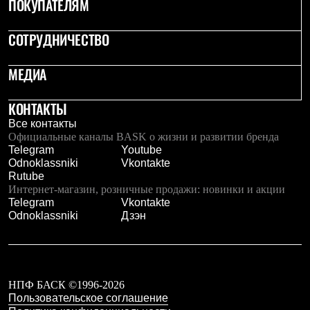
ПОКУПАТЕЛЯМ
Брюки
Софтшелл одежда
Куртки
СОТРУДНИЧЕСТВО
Флисовая одежда
Куртки
Брюки
МЕДИА
Жилеты
Комбинезоны
КОНТАКТЫ
Термобелье
Комплект термобелья
Все контакты
Снаряжение
Официальные каналы BASK о жизни и развитии бренда
Палатки и тенты
Telegram
Youtube
Палатки
Odnoklassniki
Vkontakte
Тенты
Rutube
Аксессуары для палаток
Интернет-магазин, розничные продажи: новинки и акции
Рюкзаки
Telegram
Vkontakte
Экспедиционные
Odnoklassniki
Дзэн
Легкоходные
Альпинистские
Городские
Аксессуары для рюкзаков
Спальные мешки
НПФ БАСК ©1996-2026
Пуховые
Пользовательское соглашение
Комбинированные