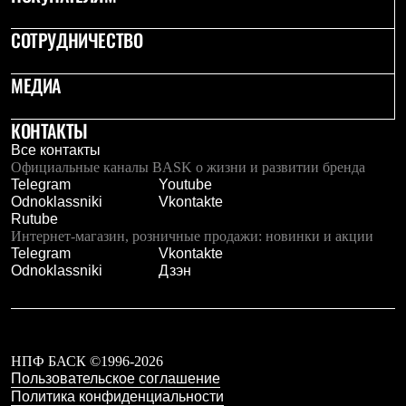
Тапочки
Чуни
СОТРУДНИЧЕСТВО
Уход за обувью
Аксессуары
Головные уборы
МЕДИА
Шапки
Балаклавы и маски
Кепки и бейсболки
КОНТАКТЫ
Повязки
Все контакты
Шарфы
Официальные каналы BASK о жизни и развитии бренда
Панамы
Telegram
Youtube
Перчатки и рукавицы
Odnoklassniki
Vkontakte
Перчатки
Rutube
Рукавицы
Интернет-магазин, розничные продажи: новинки и акции
Носки
Telegram
Vkontakte
Полезные аксессуары
Odnoklassniki
Дзэн
Брелки
Ремни
Шевроны
Опушки
Термоковрики
НПФ БАСК ©1996-2026
Уход за одеждой
Пользовательское соглашение
В Арктику
Политика конфиденциальности
Коллекции