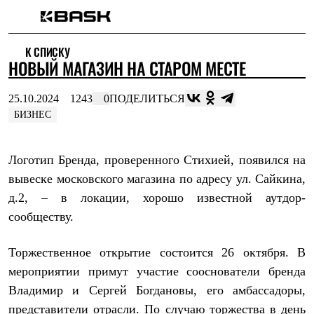
Каталог
К СПИСКУ
Интернет-магазин
НОВЫЙ МАГАЗИН НА СТАРОМ МЕСТЕ
Мужская одежда
Утепленная пухом
Куртки
25.10.2024
1243
0
ПОДЕЛИТЬСЯ
Брюки
БИЗНЕС
Жилеты
Комбинезоны
Утепленная синтетикой
Логотип Бренда, проверенного Стихией, появился на
Куртки
Брюки
вывеске московского магазина по адресу ул. Сайкина,
Штормовая одежда
д.2, – в локации, хорошо известной аутдор-
Куртки
Брюки
сообществу.
Софтшелл одежда
Куртки
Торжественное открытие состоится 26 октября. В
Брюки
Флисовая одежда
мероприятии примут участие сооснователи бренда
Куртки
Владимир и Сергей Богдановы, его амбассадоры,
Брюки
Жилеты
представители отрасли. По случаю торжества в день