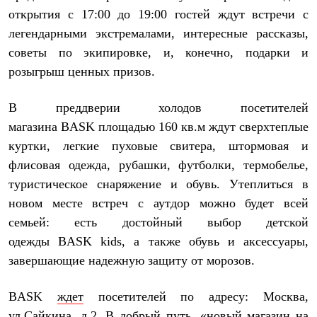
Термобелье
открытия с 17:00 до 19:00 гостей ждут встречи с
Теплое термобелье
Среднее термобелье
легендарными экстремалами, интересные рассказы,
Легкое термобелье
советы по экипировке, и, конечно, подарки и
Лёгкая одежда
розыгрыш ценных призов.
Футболки
Рубашки
Толстовки
В преддверии холодов посетителей
Брюки
магазина
BASK
площадью 160 кв.м ждут сверхтеплые
Шорты
Женская одежда
куртки, легкие пуховые свитера, штормовая и
Утепленная пухом
флисовая одежда, рубашки, футболки, термобелье,
Куртки
Брюки
туристическое снаряжение и обувь. Утеплиться в
Жилеты
новом месте встреч с аутдор можно будет всей
Утепленная синтетикой
Куртки
семьей: есть достойный выбор детской
Брюки
одежды
BASK
kids
, а также обувь и аксессуары,
Штормовая одежда
завершающие надежную защиту от морозов.
Куртки
Софтшелл одежда
Куртки
BASK
ждет
посетителей по адресу: Москва,
Брюки
Лёгкая одежда
ул.Сайкина, д.2. В добрый путь, «новый магазин на