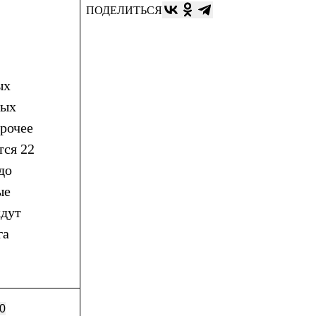
ПОДЕЛИТЬСЯ
ых
ных
прочее
тся 22
до
ые
ждут
га
0