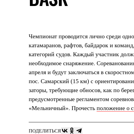
Жилеты
Термобелье
Теплое термобелье
Среднее термобелье
Легкое термобелье
Лёгкая одежда
Чемпионат проводится лично среди одном
Футболки
Рубашки
катамаранов, рафтов, байдарок и коман
Толстовки
категорий судов. Каждый участник долж
Брюки
Шорты
необходимое снаряжение. Сореванования
Женская одежда
апреля и будут заключаться в скоростно
Утепленная пухом
Куртки
пос. Самарский (15 км) с ориентировани
Брюки
Жилеты
заторы, требующие обносов, как по бере
Утепленная синтетикой
предусмотренные регламентом соревнов
Куртки
Брюки
«Мельничный». Прочесть
положение о 
Штормовая одежда
Куртки
Софтшелл одежда
Куртки
ПОДЕЛИТЬСЯ