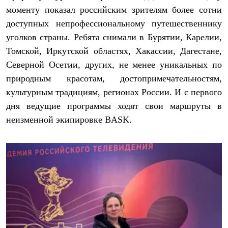
Термобелье
моменту показал российским зрителям более сотни
Теплое термобелье
доступных непрофессиональному путешественнику
Среднее термобелье
Легкое термобелье
уголков страны. Ребята снимали в Бурятии, Карелии,
Лёгкая одежда
Томской, Иркутской областях, Хакассии, Дагестане,
Футболки
Рубашки
Северной Осетии, других, не менее уникальных по
Толстовки
природным красотам, достопримечательностям,
Брюки
Шорты
культурным традициям, регионах России. И с первого
Женская одежда
дня ведущие программы ходят свои маршруты в
Утепленная пухом
неизменной экипировке BASK.
Куртки
Брюки
Жилеты
Утепленная синтетикой
Куртки
Брюки
Штормовая одежда
Куртки
Софтшелл одежда
Куртки
Брюки
Лёгкая одежда