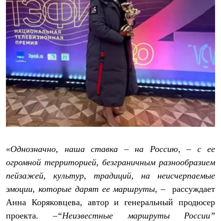
Рубашки
Футболки
Толстовки
Брюки
Термобелье
Теплое термобелье
Среднее термобелье
Легкое термобелье
Флисовая одежда
Куртки
Брюки
Детская одежда
Утепленная пухом
Комбинезоны
Куртки
Брюки
«Однозначно, наша ставка – на Россию, – с ее
Утепленная синтетикой
огромной территорией, безграничным разнообразием
Комбинезоны
пейзажей, культур, традиций, на неисчерпаемые
Куртки
Брюки
эмоции, которые дарят ее маршруты,
– рассуждает
Лёгкая одежда
Анна Коряковцева, автор и генеральный продюсер
Футболки
Толстовки
проекта.
–“Неизвестные маршруты России”