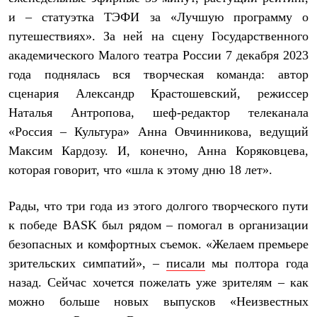
С синтетическим утеплителем
и – статуэтка ТЭФИ за «Лучшую программу о
Аксессуары для спальников
путешествиях». За ней на сцену Государственного
Сумки и баулы
Баулы
академического Малого театра России 7 декабря 2023
Кошельки
года поднялась вся творческая команда: автор
Сумки
Гермомешки
сценария Александр Крастошевский, режиссер
Полезные аксессуары
Наталья Антропова, шеф-редактор телеканала
Книги
Еда
«Россия – Культура» Анна Овчинникова, ведущий
Коврики
Максим Кардозу. И, конечно, Анна Коряковцева,
Обувь
которая говорит, что «шла к этому дню 18 лет».
Женская обувь
Сапоги
Ботинки
Рады, что три года из этого долгого творческого пути
Мужская обувь
Ботинки
к победе BASK был рядом – помогал в организации
Кроссовки
безопасных и комфортных съемок. «Желаем премьере
Сапоги
зрительских симпатий», –
писали
мы полтора года
Гамаши и бахилы
Гамаши
назад. Сейчас хочется пожелать уже зрителям – как
Бахилы
можно больше новых выпусков «Неизвестных
Тапочки и чуни