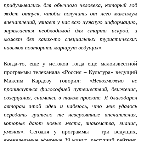
Брюки
придумывались для обычного человека, который год
Софтшелл одежда
ждет отпуск, чтобы получить от него максимум
Куртки
Флисовая одежда
впечатлений, узнает у нас всю нужную информацию,
Куртки
заряжается необходимой для старта искрой, и
Брюки
Жилеты
может без каких-то специальных туристических
Комбинезоны
навыков повторить маршрут ведущих».
Термобелье
Комплект термобелья
Снаряжение
Когда-то, еще у истоков тогда еще малоизвестной
Палатки и тенты
программы телеканала «Россия – Культура» ведущий
Палатки
Тенты
Максим Кардозу
говорил
:
«Невозможно не
Аксессуары для палаток
проникнуться философией путешествий, движения,
Рюкзаки
Экспедиционные
созерцания, снимаясь в таком проекте. Я благодарен
Легкоходные
авторам этой идеи и надеюсь, что мне удалось
Альпинистские
передать зрителю те невероятные впечатления,
Городские
Аксессуары для рюкзаков
которые дают новые места, знакомства, знания,
Спальные мешки
умения»
. Сегодня у программы – три ведущих,
Пуховые
Комбинированные
еженедельные эфирные 39 минут, растущий рейтинг,