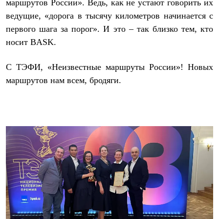
Тапочки
маршрутов России». Ведь, как не устают говорить их
Чуни
ведущие, «дорога в тысячу километров начинается с
Уход за обувью
первого шага за порог». И это – так близко тем, кто
Аксессуары
Головные уборы
носит BASK.
Шапки
Балаклавы и маски
Кепки и бейсболки
С ТЭФИ, «Неизвестные маршруты России»! Новых
Повязки
маршрутов нам всем, бродяги.
Шарфы
Панамы
Перчатки и рукавицы
Перчатки
Рукавицы
Носки
Полезные аксессуары
Брелки
Ремни
Шевроны
Опушки
Термоковрики
Уход за одеждой
В Арктику
Коллекции