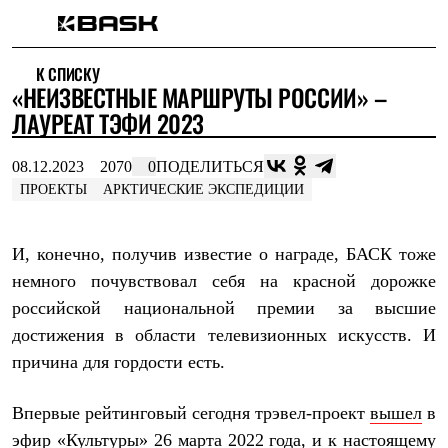
Каталог
К СПИСКУ
Интернет-магазин
«НЕИЗВЕСТНЫЕ МАРШРУТЫ РОССИИ» –
Мужская одежда
Утепленная пухом
ЛАУРЕАТ ТЭФИ 2023
Куртки
Брюки
08.12.2023
2070
0
ПОДЕЛИТЬСЯ
Жилеты
Комбинезоны
ПРОЕКТЫ
АРКТИЧЕСКИЕ ЭКСПЕДИЦИИ
Утепленная синтетикой
Куртки
Брюки
И, конечно, получив известие о награде, БАСК тоже
Штормовая одежда
немного почувствовал себя на красной дорожке
Куртки
Брюки
российской национальной премии за высшие
Софтшелл одежда
достижения в области телевизионных искусств. И
Куртки
Брюки
причина для гордости есть.
Флисовая одежда
Куртки
Впервые рейтинговый сегодня трэвел-проект
вышел
в
Брюки
Жилеты
эфир «Культуры» 26 марта 2022 года, и к настоящему