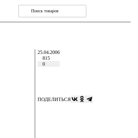
25.04.2006
815
0
ПОДЕЛИТЬСЯ