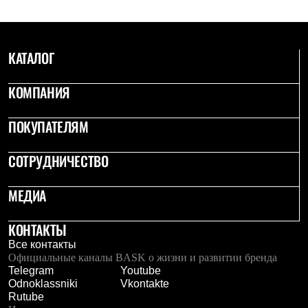
Термобелье
Теплое термобелье
Среднее термобелье
Легкое термобелье
КАТАЛОГ
Лёгкая одежда
Футболки
Рубашки
КОМПАНИЯ
Толстовки
Брюки
ПОКУПАТЕЛЯМ
Шорты
Женская одежда
Утепленная пухом
СОТРУДНИЧЕСТВО
Куртки
Брюки
Жилеты
МЕДИА
Утепленная синтетикой
Куртки
КОНТАКТЫ
Брюки
Штормовая одежда
Все контакты
Куртки
Официальные каналы BASK о жизни и развитии бренда
Софтшелл одежда
Telegram
Youtube
Куртки
Odnoklassniki
Vkontakte
Брюки
Rutube
Лёгкая одежда