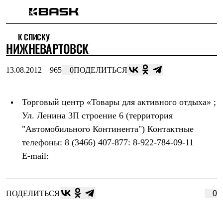
Каталог
К СПИСКУ
Интернет-магазин
НИЖНЕВАРТОВСК
Мужская одежда
Утепленная пухом
Куртки
13.08.2012
965
0
ПОДЕЛИТЬСЯ
Брюки
Жилеты
Комбинезоны
Торговый центр «Товары для активного отдыха»
;
Утепленная синтетикой
Куртки
Ул. Ленина 3П строение 6 (территория
Брюки
"Автомобильного Континента") Контактные
Штормовая одежда
Куртки
телефоны: 8 (3466) 407-877: 8-922-784-09-11
Брюки
E-mail:
Софтшелл одежда
Куртки
Брюки
Флисовая одежда
ПОДЕЛИТЬСЯ
0
Куртки
Брюки
Жилеты