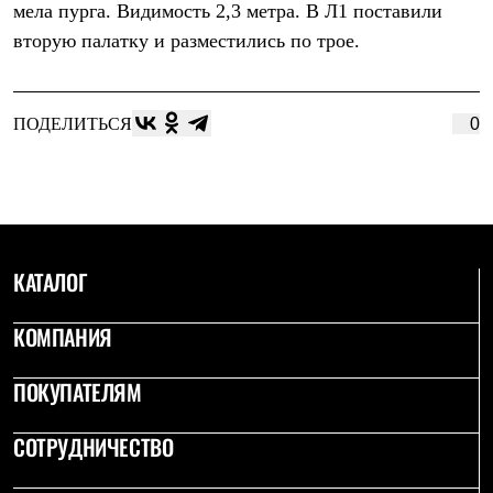
мела пурга. Видимость 2,3 метра. В Л1 поставили
Рубашки
Футболки
вторую палатку и разместились по трое.
Толстовки
Брюки
Термобелье
Теплое термобелье
ПОДЕЛИТЬСЯ
0
Среднее термобелье
Легкое термобелье
Флисовая одежда
Куртки
Брюки
Детская одежда
Утепленная пухом
КАТАЛОГ
Комбинезоны
Куртки
КОМПАНИЯ
Брюки
Утепленная синтетикой
Комбинезоны
ПОКУПАТЕЛЯМ
Куртки
Брюки
Лёгкая одежда
СОТРУДНИЧЕСТВО
Футболки
Толстовки