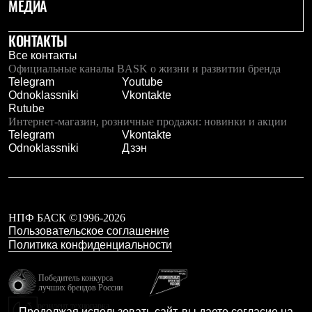
МЕДИА
Брюки
Софтшелл одежда
Куртки
КОНТАКТЫ
Флисовая одежда
Все контакты
Куртки
Официальные каналы BASK о жизни и развитии бренда
Брюки
Telegram
Youtube
Жилеты
Odnoklassniki
Vkontakte
Комбинезоны
Rutube
Термобелье
Интернет-магазин, розничные продажи: новинки и акции
Комплект термобелья
Telegram
Vkontakte
Снаряжение
Odnoklassniki
Дзэн
Палатки и тенты
Палатки
Тенты
Аксессуары для палаток
Рюкзаки
Экспедиционные
НПФ БАСК ©1996-2026
Легкоходные
Пользовательское соглашение
Альпинистские
Политика конфиденциальности
Городские
Аксессуары для рюкзаков
Победитель конкурса
Спальные мешки
лучших брендов России
Пуховые
резидент технопарка
Комбинированные
Продолжая использовать сайт, вы даете согласие на