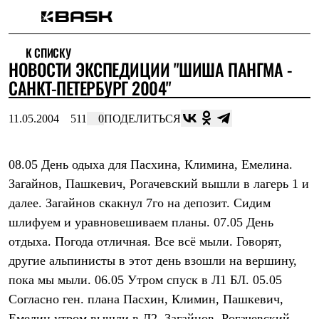
Каталог
К СПИСКУ
Интернет-магазин
НОВОСТИ ЭКСПЕДИЦИИ "ШИША ПАНГМА -
Мужская одежда
Утепленная пухом
САНКТ-ПЕТЕРБУРГ 2004"
Куртки
Брюки
11.05.2004
511
0
ПОДЕЛИТЬСЯ
Жилеты
Комбинезоны
Утепленная синтетикой
Куртки
08.05 День одыха для Пасхина, Климина, Емелина.
Брюки
Загайнов, Пашкевич, Рогачевский вышли в лагерь 1 и
Штормовая одежда
далее. Загайнов скакнул 7го на депозит. Сидим
Куртки
Брюки
шлифуем и уравновешиваем планы. 07.05 День
Софтшелл одежда
отдыха. Погода отличная. Все всё мыли. Говорят,
Куртки
Брюки
другие альпинисты в этот день взошли на вершину,
Флисовая одежда
пока мы мыли. 06.05 Утром спуск в Л1 БЛ. 05.05
Куртки
Брюки
Согласно ген. плана Пасхин, Климин, Пашкевич,
Жилеты
Емелин утром вышли в Л2. Загайнов, Рогачевский