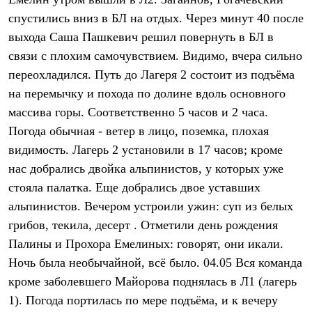
Термобелье
спустились вниз в БЛ на отдых. Через минут 40 после
Теплое термобелье
Среднее термобелье
выхода Саша Пашкевич решил повернуть в БЛ в
Легкое термобелье
связи с плохим самочувствием. Видимо, вчера сильно
Лёгкая одежда
Футболки
переохладился. Путь до Лагеря 2 состоит из подъёма
Рубашки
на перемычку и похода по долине вдоль основного
Толстовки
Брюки
массива горы. Соответственно 5 часов и 2 часа.
Шорты
Погода обычная - ветер в лицо, поземка, плохая
Женская одежда
видимость. Лагерь 2 установили в 17 часов; кроме
Утепленная пухом
Куртки
нас добрались двойка альпинистов, у которых уже
Брюки
стояла палатка. Еще добрались двое уставших
Жилеты
Утепленная синтетикой
альпинистов. Вечером устроили ужин: суп из белых
Куртки
грибов, текила, десерт . Отметили день рождения
Брюки
Палины и Прохора Емелиных: говорят, они икали.
Штормовая одежда
Куртки
Ночь была необычайной, всё было. 04.05 Вся команда
Софтшелл одежда
кроме заболевшего Майорова поднялась в Л1 (лагерь
Куртки
Брюки
1). Погода портилась по мере подъёма, и к вечеру
Лёгкая одежда