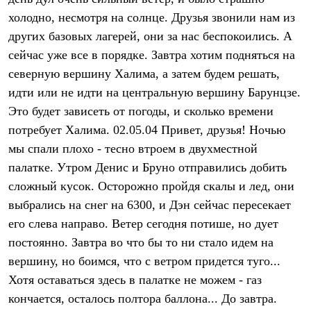
Термобелье
холодно, несмотря на солнце. Друзья звонили нам из
Теплое термобелье
Среднее термобелье
других базовых лагерей, они за нас беспокоились. А
Легкое термобелье
сейчас уже все в порядке. Завтра хотим подняться на
Лёгкая одежда
Футболки
северную вершину Халима, а затем будем решать,
Рубашки
идти или не идти на центральную вершину Барунцзе.
Толстовки
Это будет зависеть от погоды, и сколько времени
Брюки
Шорты
потребует Халима. 02.05.04 Привет, друзья! Ночью
Женская одежда
мы спали плохо - тесно втроем в двухместной
Утепленная пухом
Куртки
палатке. Утром Денис и Бруно отправились добить
Брюки
сложный кусок. Осторожно пройдя скалы и лед, они
Жилеты
Утепленная синтетикой
выбрались на снег на 6300, и Дэн сейчас пересекает
Куртки
его слева направо. Ветер сегодня потише, но дует
Брюки
постоянно. Завтра во что бы то ни стало идем на
Штормовая одежда
Куртки
вершину, но боимся, что с ветром придется туго...
Софтшелл одежда
Хотя оставаться здесь в палатке не можем - газ
Куртки
Брюки
кончается, осталось полтора баллона... До завтра.
Лёгкая одежда