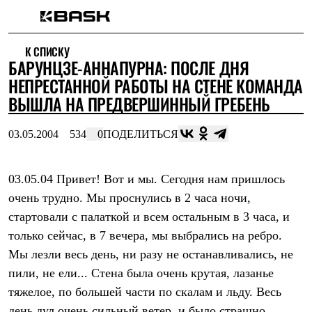
Каталог
К СПИСКУ
Интернет-магазин
БАРУНЦЗЕ-АННАПУРНА: ПОСЛЕ ДНЯ
Мужская одежда
Утепленная пухом
НЕПРЕСТАННОЙ РАБОТЫ НА СТЕНЕ КОМАНДА
Куртки
ВЫШЛА НА ПРЕДВЕРШИННЫЙ ГРЕБЕНЬ
Брюки
Жилеты
Комбинезоны
03.05.2004
534
0
ПОДЕЛИТЬСЯ
Утепленная синтетикой
Куртки
Брюки
03.05.04 Привет! Вот и мы. Сегодня нам пришлось
Штормовая одежда
очень трудно. Мы проснулись в 2 часа ночи,
Куртки
Брюки
стартовали с палаткой и всем остальным в 3 часа, и
Софтшелл одежда
только сейчас, в 7 вечера, мы выбрались на ребро.
Куртки
Брюки
Мы лезли весь день, ни разу не останавливались, не
Флисовая одежда
пили, не ели... Стена была очень крутая, лазанье
Куртки
Брюки
тяжелое, по большей части по скалам и льду. Весь
Жилеты
день дул очень сильный ветер, и было страшно