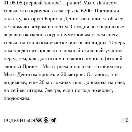
01.05.05 (первый звонок) Привет! Мы с Денисом
Рубашки
Футболки
только что поднялись в лагерь на 6200. Поставили
Толстовки
палатку, которую Борис и Денис завалили, чтобы ее
Брюки
не сломало ветром и снегом. Сегодня все перильные
Термобелье
Теплое термобелье
веревки оказались под полуметровым слоем снега,
Среднее термобелье
только на скальном участке они были видны. Теперь
Легкое термобелье
Флисовая одежда
нам предстоит пролезть сложный скальный участок
Куртки
перед тем, как достигнем снежного купола. (второй
Брюки
звонок) Привет! Мы втроем в палатке, готовим еду.
Детская одежда
Утепленная пухом
Мы с Денисом пролезли 20 метров. Осталось, по-
Комбинезоны
видимому, еще 20 м сложных скал до выхода на снег,
Куртки
Брюки
но сейчас шторм. Завтра, если погода позволит,
Утепленная синтетикой
продолжим.
Комбинезоны
Куртки
Брюки
Лёгкая одежда
ПОДЕЛИТЬСЯ
0
Футболки
Толстовки