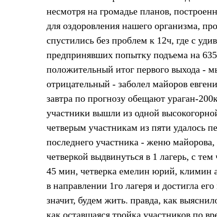
Брюки
Лёгкая одежда
несмотря на громадье планов, построен
Рубашки
для оздоровления нашего организма, про
Футболки
Толстовки
спустились без проблем к 12ч, где с уд
Брюки
предпринявших попытку подъема на 6350.
Термобелье
Теплое термобелье
положительный итог первого выхода - мы 
Среднее термобелье
отрицательный - заболел майоров евгений
Легкое термобелье
Флисовая одежда
завтра по прогнозу обещают ураган-200км
Куртки
Брюки
участники вышли из одной высокогорной
Детская одежда
четверым участникам из пяти удалось пе
Утепленная пухом
Комбинезоны
последнего участника - женю майорова,
Куртки
четверкой выдвинуться в 1 лагерь, с тем 
Брюки
Утепленная синтетикой
45 мин, четверка емелин юрий, климин 
Комбинезоны
в направлении 1го лагеря и достигла его 
Куртки
Брюки
значит, будем жить. правда, как выяснил
Лёгкая одежда
Футболки
как оставшаяся тройка участников по вр