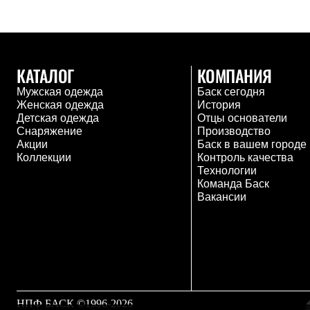
Комбинированные
С синтетическим утеплителем
Аксессуары для спальников
Сумки и баулы
Баулы
КАТАЛОГ
КОМПАНИЯ
Кошельки
Сумки
Мужская одежда
Баск сегодня
Гермомешки
Женская одежда
История
Полезные аксессуары
Детская одежда
Отцы основатели
Книги
Снаряжение
Производство
Еда
Акции
Баск в вашем городе
Коврики
Коллекции
Контроль качества
Обувь
Технологии
Женская обувь
Команда Баск
Сапоги
Вакансии
Ботинки
Мужская обувь
Ботинки
Кроссовки
Сапоги
Гамаши и бахилы
Гамаши
Бахилы
НПФ БАСК ©1996-2026