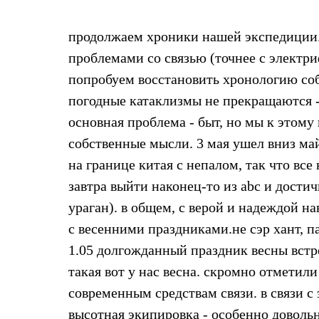
Жилеты
Термобелье
продолжаем хроники нашей экспедиции.
Теплое термобелье
Среднее термобелье
проблемами со связью (точнее с электр
Легкое термобелье
Лёгкая одежда
попробуем восстановить хронологию соб
Футболки
погодные катаклизмы не прекращаются -
Рубашки
Толстовки
основная проблема - быт, но мы к этому 
Брюки
собственные мысли. 3 мая ушел вниз май
Шорты
Женская одежда
на границе китая с непалом, так что все 
Утепленная пухом
завтра выйти наконец-то из abc и достич
Куртки
Брюки
ураган). в общем, с верой и надеждой на
Жилеты
Утепленная синтетикой
с весенними праздниками.не сэр хант, 
Куртки
1.05 долгожданный праздник весны встр
Брюки
Штормовая одежда
такая вот у нас весна. скромно отметил
Куртки
современным средствам связи. в связи 
Софтшелл одежда
Куртки
высотная экипировка - особенно доволь