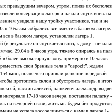
ных предыдущим вечером, утром, поняв их бесполез
извели консервацию лагеря и начали спуск вниз. на
ивлением увидели нашу тройку участников, так и не
 к 16часам собрались все вместе в базовом лагере.
все в базовом лагере, установлен лагерь 1,
 (в результате он спускается вниз, к дому - печальн
/час. 29.04 в 8 часов утра, тяжело опираясь на пал
 в более высокогорную зону. примерно в 10 часов
реместить свои бренные тела в "depozit". ждали
 1ч45мин, после чего приняли решение передовой
чтобы протоптать склон и обустроить лагерь. в итог
алексей, пасхин алексей, пашкевич александр выдв
в интервале 17-18 часов вечера. поставили палатку -
ось на вечерней связи, жить мы будем без продуктов
емени не успела воссоединиться с нами в лагере 1-