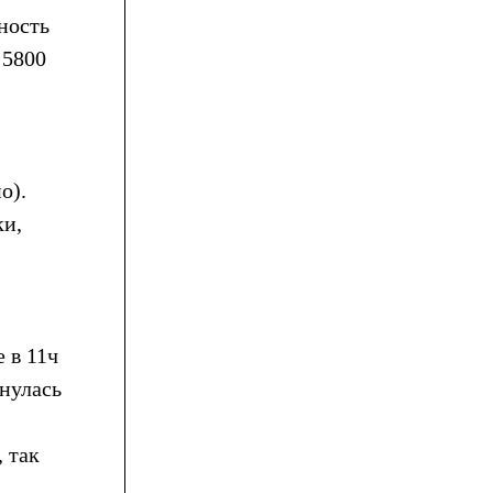
ность
 5800
о).
ки,
е в 11ч
инулась
, так