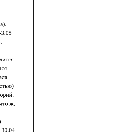
а).
-3.05
.
одится
мся
ала
астью)
юрий.
что ж,
д
 30.04