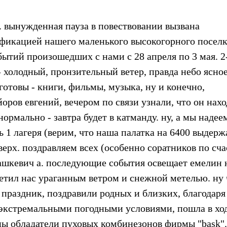
 вынужденная пауза в повествовании вызвана
ификацией нашего маленького высокогорного поселк
ытий произошедших с нами с 28 апреля по 3 мая. 2
 холодный, пронзительный ветер, правда небо ясное
готовы - книги, фильмы, музыка, ну и конечно,
оров евгений, вечером по связи узнали, что он нах
нормально - завтра будет в катманду. ну, а мы надее
ь 1 лагеря (верим, что наша палатка на 6400 выдерж
верх. поздравляем всех (особенно соратников по сч
пашкевич а. последующие события освещает емелин 
етил нас ураганным ветром и снежной метелью. ну 
и праздник, поздравили родных и близких, благодаря
с экстремальными погодными условиями, пошла в хо
ны обладатели пуховых комбинезонов фирмы "bask".