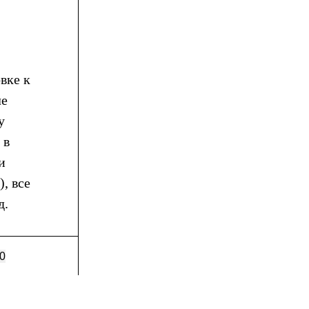
вке к
ле
у
 в
и
), все
д.
0