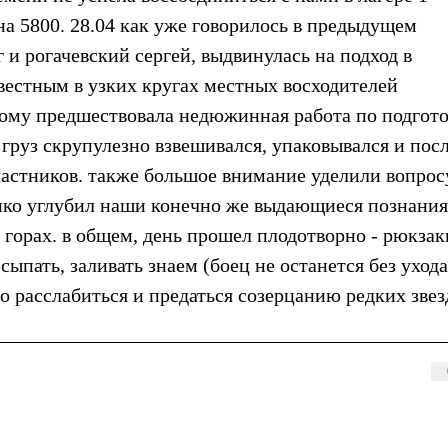
на 5800. 28.04 как уже говорилось в предыдущем
г и рогачевский сергей, выдвинулась на подход в
естным в узких кругах местных восходителей
тому предшествовала недюжинная работа по подгото
ь груз скрупулезно взвешивался, упаковывался и пос
участников. также большое внимание уделили вопрос
нко углубил наши конечно же выдающиеся познания
горах. в общем, день прошел плодотворно - рюкзак
 сыпать, заливать знаем (боец не останется без ухода
о расслабиться и предаться созерцанию редких звез