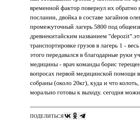
Толстовки
временной фактор повернул их обратно 
Брюки
Софтшелл одежда
послании, двойка в составе загайнов оле
Куртки
промежуточный лагерь 5800 под общеизв
Флисовая одежда
Куртки
древнекитайским названием "depozit".э
Брюки
Жилеты
транспортировке грузов в лагерь 1 - вес
Комбинезоны
этого передавался в благодарные руки 
Термобелье
Комплект термобелья
медицины - врач команды борис тереще
Снаряжение
вопросах первой медицинской помощи в 
Палатки и тенты
Палатки
собраны (около 20кг), куда и что колоть,
Тенты
морально готовы к выходу. сегодня можн
Аксессуары для палаток
Рюкзаки
Экспедиционные
Легкоходные
Альпинистские
ПОДЕЛИТЬСЯ
Городские
Аксессуары для рюкзаков
Спальные мешки
Пуховые