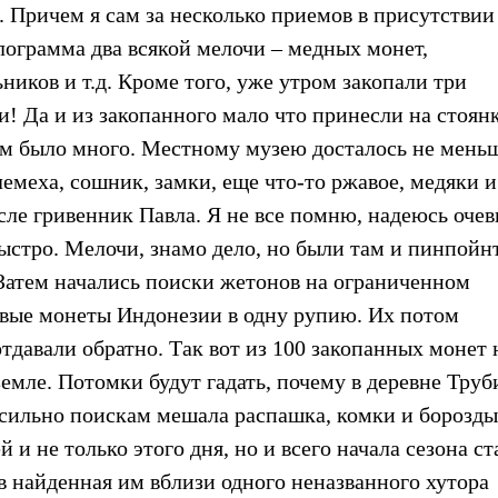
. Причем я сам за несколько приемов в присутствии
лограмма два всякой мелочи – медных монет,
ников и т.д. Кроме того, уже утром закопали три
и! Да и из закопанного мало что принесли на стоянк
гом было много. Местному музею досталось не мень
лемеха, сошник, замки, еще что-то ржавое, медяки и 
сле гривенник Павла. Я не все помню, надеюсь оче
ыстро. Мелочи, знамо дело, но были там и пинпойн
Затем начались поиски жетонов на ограниченном
евые монеты Индонезии в одну рупию. Их потом
тдавали обратно. Так вот из 100 закопанных монет
 земле. Потомки будут гадать, почему в деревне Тру
 сильно поискам мешала распашка, комки и борозды
 и не только этого дня, но и всего начала сезона ст
в найденная им вблизи одного неназванного хутора