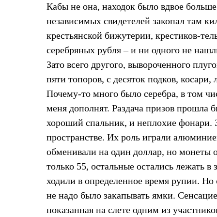
Брюки
Кабы не она, находок было вдвое больше
Лёгкая одежда
Рубашки
независимых свидетелей закопал там ки
Футболки
крестьянской бижутерии, крестиков-тель
Толстовки
Брюки
серебряных рубля – и ни одного не нашл
Термобелье
Зато всего другого, вывороченного плу
Теплое термобелье
Среднее термобелье
пяти топоров, с десяток подков, косари, 
Легкое термобелье
Почему-то много было серебра, в том чи
Флисовая одежда
Куртки
меня дополнят. Раздача призов прошла б
Брюки
Детская одежда
хороший спальник, и неплохие фонари. 
Утепленная пухом
пространстве. Их роль играли алюмини
Комбинезоны
Куртки
обменивали на один доллар, но монеты о
Брюки
только 55, остальные остались лежать в
Утепленная синтетикой
Комбинезоны
ходили в определенное время рупии. Но
Куртки
Брюки
не надо было закапывать ямки. Сенсацией
Лёгкая одежда
показанная на слете одним из участнико
Футболки