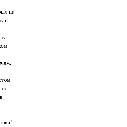
был на
все-
 в
ком
очем,
Потом
 от
в
ашка!