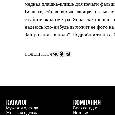
Толстовки
медная плашка-клише для печати фальши
Брюки
Вещь музейная, впечатляющая, вызывающ
Софтшелл одежда
Куртки
глубине около метра. Явная захоронка –
Флисовая одежда
надеюсь кто-нибудь выложит ее фото на 
Куртки
Брюки
Завтра снова в поля". Подробности на с
Жилеты
Комбинезоны
Термобелье
Комплект термобелья
ПОДЕЛИТЬСЯ
Снаряжение
Палатки и тенты
Палатки
Тенты
Аксессуары для палаток
Рюкзаки
Экспедиционные
Легкоходные
Альпинистские
КАТАЛОГ
КОМПАНИЯ
Городские
Аксессуары для рюкзаков
Мужская одежда
Баск сегодня
Спальные мешки
Женская одежда
История
Пуховые