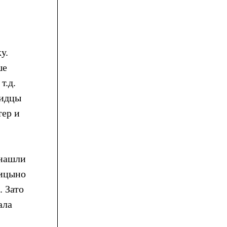
у.
ше
т.д.
видцы
тер и
 нашли
бицыно
. Зато
ала