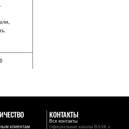
.
али,
ть.
0
ИЧЕСТВО
КОНТАКТЫ
Все контакты
ным клиентам
Официальные каналы BASK о