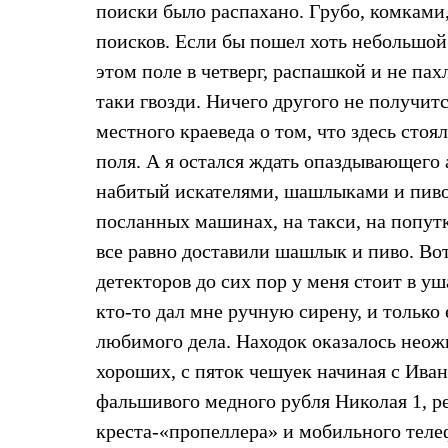
поиски было распахано. Грубо, комками,
Жилеты
Термобелье
поисков. Если бы пошел хоть небольшой
Теплое термобелье
этом поле в четверг, распашкой и не пах
Среднее термобелье
Легкое термобелье
таки гвозди. Ничего другого не получит
Лёгкая одежда
Футболки
местного краеведа о том, что здесь стоя
Рубашки
поля. А я остался ждать опаздывающего 
Толстовки
Брюки
набитый искателями, шашлыками и пивом
Шорты
посланных машинах, на такси, на попутк
Женская одежда
Утепленная пухом
все равно доставили шашлык и пиво. Во
Куртки
Брюки
детекторов до сих пор у меня стоит в уш
Жилеты
кто-то дал мне ручную сирену, и только
Утепленная синтетикой
Куртки
любимого дела. Находок оказалось неож
Брюки
хороших, с пяток чешуек начиная с Ива
Штормовая одежда
Куртки
фальшивого медного рубля Николая 1, ре
Софтшелл одежда
креста-«пропеллера» и мобильного телеф
Куртки