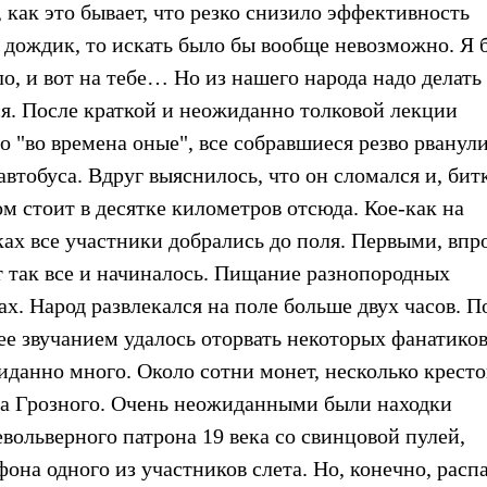
 как это бывает, что резко снизило эффективность
 дождик, то искать было бы вообще невозможно. Я 
ло, и вот на тебе… Но из нашего народа надо делать 
ся. После краткой и неожиданно толковой лекции
ло "во времена оные", все собравшиеся резво рванули
автобуса. Вдруг выяснилось, что он сломался и, бит
 стоит в десятке километров отсюда. Кое-как на
ах все участники добрались до поля. Первыми, впр
т так все и начиналось. Пищание разнопородных
ах. Народ развлекался на поле больше двух часов. 
 ее звучанием удалось оторвать некоторых фанатиков
иданно много. Около сотни монет, несколько кресто
на Грозного. Очень неожиданными были находки
вольверного патрона 19 века со свинцовой пулей,
она одного из участников слета. Но, конечно, расп