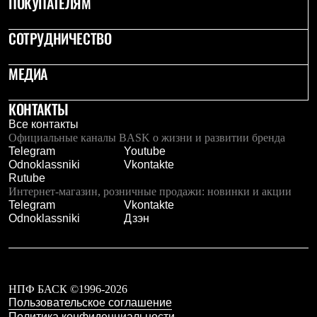
ПОКУПАТЕЛЯМ
Рубашки
Футболки
СОТРУДНИЧЕСТВО
Толстовки
Брюки
Термобелье
МЕДИА
Теплое термобелье
Среднее термобелье
КОНТАКТЫ
Легкое термобелье
Флисовая одежда
Все контакты
Куртки
Официальные каналы BASK о жизни и развитии бренда
Брюки
Telegram
Youtube
Детская одежда
Odnoklassniki
Vkontakte
Утепленная пухом
Rutube
Комбинезоны
Интернет-магазин, розничные продажи: новинки и акции
Куртки
Telegram
Vkontakte
Брюки
Odnoklassniki
Дзэн
Утепленная синтетикой
Комбинезоны
Куртки
Брюки
Лёгкая одежда
НПФ БАСК ©1996-2026
Футболки
Пользовательское соглашение
Толстовки
Политика конфиденциальности