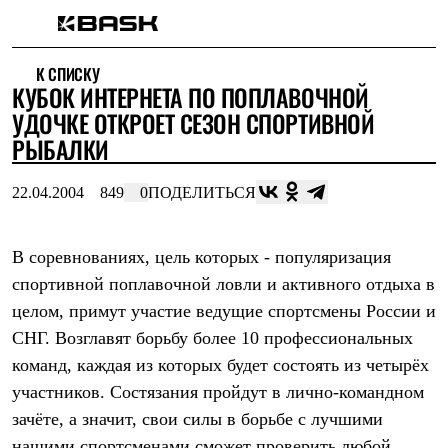
Каталог
К СПИСКУ
Интернет-магазин
КУБОК ИНТЕРНЕТА ПО ПОПЛАВОЧНОЙ
Мужская одежда
Утепленная пухом
УДОЧКЕ ОТКРОЕТ СЕЗОН СПОРТИВНОЙ
Куртки
РЫБАЛКИ
Брюки
Жилеты
Комбинезоны
22.04.2004
849
0
ПОДЕЛИТЬСЯ
Утепленная синтетикой
Куртки
Брюки
В соревнованиях, цель которых - популяризация
Штормовая одежда
спортивной поплавочной ловли и активного отдыха в
Куртки
Брюки
целом, примут участие ведущие спортсмены России и
Софтшелл одежда
СНГ. Возглавят борьбу более 10 профессиональных
Куртки
Брюки
команд, каждая из которых будет состоять из четырёх
Флисовая одежда
участников. Состязания пройдут в лично-командном
Куртки
Брюки
зачёте, а значит, свои силы в борьбе с лучшими
Жилеты
нашими спортсменами сможет проверить любой