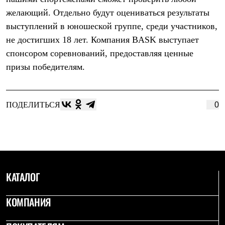
Термобелье
желающий. Отдельно будут оцениваться результаты
Теплое термобелье
Среднее термобелье
выступлений в юношеской группе, среди участников,
Легкое термобелье
не достигших 18 лет. Компания BASK выступает
Лёгкая одежда
Футболки
спонсором соревнований, предоставляя ценные
Рубашки
призы победителям.
Толстовки
Брюки
Шорты
Женская одежда
ПОДЕЛИТЬСЯ
0
Утепленная пухом
Куртки
Брюки
Жилеты
Утепленная синтетикой
Куртки
Брюки
КАТАЛОГ
Штормовая одежда
Куртки
Софтшелл одежда
КОМПАНИЯ
Куртки
Брюки
Лёгкая одежда