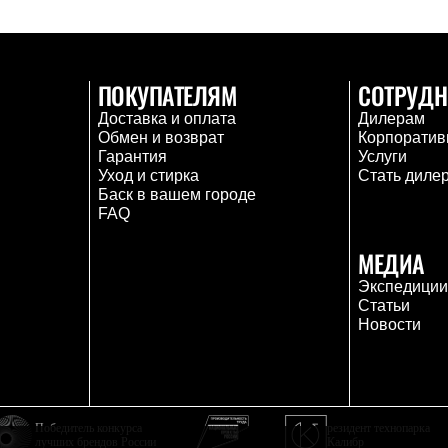
ПОКУПАТЕЛЯМ
СОТРУДН
Доставка и оплата
Дилерам
Обмен и возврат
Корпоратив
Гарантия
Услуги
Уход и стирка
Стать диле
Баск в вашем городе
FAQ
МЕДИА
Экспедици
Статьи
Новости
Победитель конкурса
резидент технопарка
лучших брендов России
Калибр