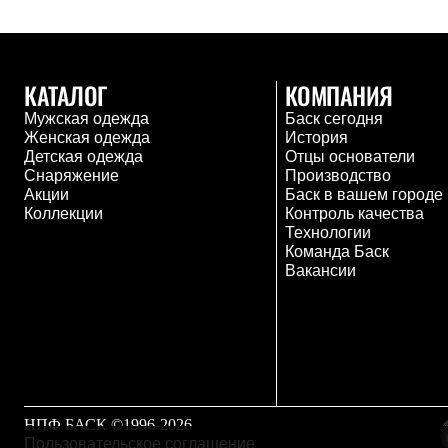
Брюки
Лёгкая одежда
Рубашки
Футболки
Толстовки
КАТАЛОГ
КОМПАНИЯ
Брюки
Термобелье
Мужская одежда
Баск сегодня
Теплое термобелье
Женская одежда
История
Среднее термобелье
Детская одежда
Отцы основатели
Легкое термобелье
Снаряжение
Производство
Флисовая одежда
Акции
Баск в вашем городе
Куртки
Коллекции
Контроль качества
Брюки
Технологии
Детская одежда
Команда Баск
Утепленная пухом
Вакансии
Комбинезоны
Куртки
Брюки
Утепленная синтетикой
Комбинезоны
Куртки
Брюки
Лёгкая одежда
НПФ БАСК ©1996-2026
Футболки
Пользовательское соглашение