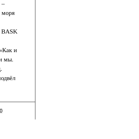
 –
о моря
а BASK
«Как и
и мы.
.
подвёл
0