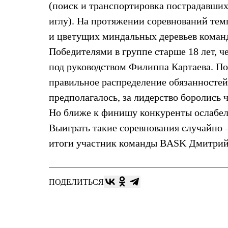
(поиск и транспортировка пострадавших,
Жилеты
Термобелье
иглу). На протяжении соревнований темп
Теплое термобелье
и цветущих миндальных деревьев команды
Среднее термобелье
Легкое термобелье
Победителями в группе старше 18 лет, 
Лёгкая одежда
Футболки
под руководством Филиппа Картаева. По
Рубашки
правильное распределение обязанностей
Толстовки
Брюки
предполагалось, за лидерство боролись
Шорты
Но ближе к финишу конкуренты ослабели
Женская одежда
Утепленная пухом
Выиграть такие соревнования случайно 
Куртки
Брюки
итоги участник команды BASK Дмитрий 
Жилеты
Утепленная синтетикой
Куртки
Брюки
ПОДЕЛИТЬСЯ
Штормовая одежда
Куртки
Софтшелл одежда
Куртки