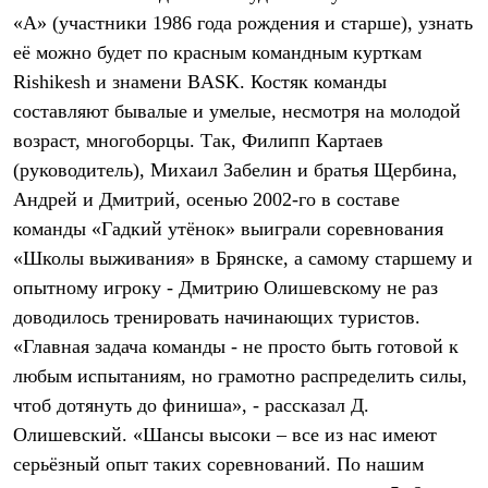
Брюки
«А» (участники 1986 года рождения и старше), узнать
Софтшелл одежда
Куртки
её можно будет по красным командным курткам
Флисовая одежда
Rishikesh и знамени BASK. Костяк команды
Куртки
Брюки
составляют бывалые и умелые, несмотря на молодой
Жилеты
возраст, многоборцы. Так, Филипп Картаев
Комбинезоны
(руководитель), Михаил Забелин и братья Щербина,
Термобелье
Комплект термобелья
Андрей и Дмитрий, осенью 2002-го в составе
Снаряжение
команды «Гадкий утёнок» выиграли соревнования
Палатки и тенты
Палатки
«Школы выживания» в Брянске, а самому старшему и
Тенты
опытному игроку - Дмитрию Олишевскому не раз
Аксессуары для палаток
Рюкзаки
доводилось тренировать начинающих туристов.
Экспедиционные
«Главная задача команды - не просто быть готовой к
Легкоходные
любым испытаниям, но грамотно распределить силы,
Альпинистские
Городские
чтоб дотянуть до финиша», - рассказал Д.
Аксессуары для рюкзаков
Олишевский. «Шансы высоки – все из нас имеют
Спальные мешки
Пуховые
серьёзный опыт таких соревнований. По нашим
Комбинированные