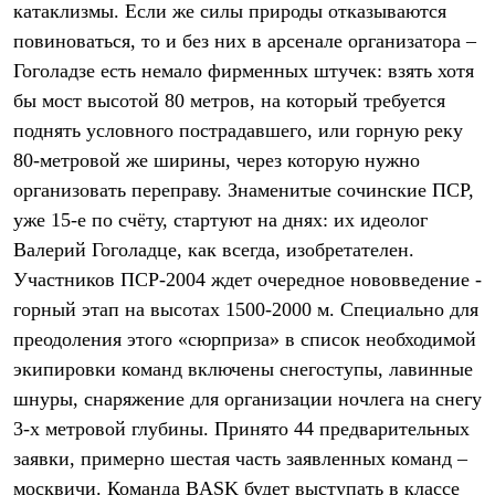
катаклизмы. Если же силы природы отказываются
Рубашки
Футболки
повиноваться, то и без них в арсенале организатора –
Толстовки
Гоголадзе есть немало фирменных штучек: взять хотя
Брюки
бы мост высотой 80 метров, на который требуется
Термобелье
Теплое термобелье
поднять условного пострадавшего, или горную реку
Среднее термобелье
80-метровой же ширины, через которую нужно
Легкое термобелье
Флисовая одежда
организовать переправу. Знаменитые сочинские ПСР,
Куртки
уже 15-е по счёту, стартуют на днях: их идеолог
Брюки
Детская одежда
Валерий Гоголадце, как всегда, изобретателен.
Утепленная пухом
Участников ПСР-2004 ждет очередное нововведение -
Комбинезоны
горный этап на высотах 1500-2000 м. Специально для
Куртки
Брюки
преодоления этого «сюрприза» в список необходимой
Утепленная синтетикой
экипировки команд включены снегоступы, лавинные
Комбинезоны
Куртки
шнуры, снаряжение для организации ночлега на снегу
Брюки
3-х метровой глубины. Принято 44 предварительных
Лёгкая одежда
заявки, примерно шестая часть заявленных команд –
Футболки
Толстовки
москвичи. Команда BASK будет выступать в классе