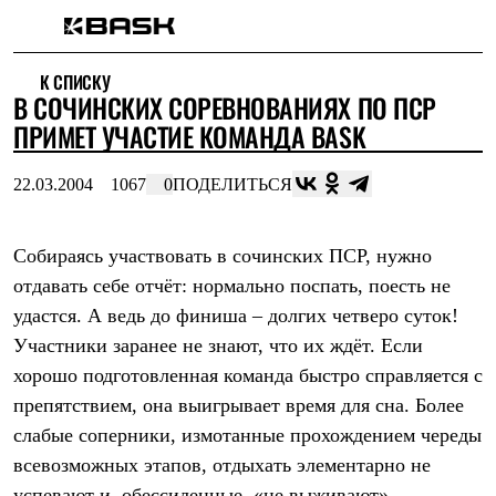
Каталог
К СПИСКУ
Интернет-магазин
В СОЧИНСКИХ СОРЕВНОВАНИЯХ ПО ПСР
Мужская одежда
Утепленная пухом
ПРИМЕТ УЧАСТИЕ КОМАНДА BASK
Куртки
Брюки
22.03.2004
1067
0
ПОДЕЛИТЬСЯ
Жилеты
Комбинезоны
Утепленная синтетикой
Куртки
Собираясь участвовать в сочинских ПСР, нужно
Брюки
отдавать себе отчёт: нормально поспать, поесть не
Штормовая одежда
удастся. А ведь до финиша – долгих четверо суток!
Куртки
Брюки
Участники заранее не знают, что их ждёт. Если
Софтшелл одежда
хорошо подготовленная команда быстро справляется с
Куртки
Брюки
препятствием, она выигрывает время для сна. Более
Флисовая одежда
слабые соперники, измотанные прохождением череды
Куртки
Брюки
всевозможных этапов, отдыхать элементарно не
Жилеты
успевают и, обессиленные, «не выживают» -