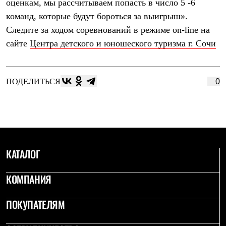
оценкам, мы рассчитываем попасть в число 5 -6
С синтетическим утеплителем
команд, которые будут бороться за выигрыш».
Аксессуары для спальников
Сумки и баулы
Следите за ходом соревнований в режиме on-line на
Баулы
сайте
Центра детского и юношеского туризма г. Сочи
Кошельки
Сумки
Гермомешки
Полезные аксессуары
ПОДЕЛИТЬСЯ
0
Книги
Еда
Коврики
Обувь
Женская обувь
Сапоги
Ботинки
Мужская обувь
КАТАЛОГ
Ботинки
Кроссовки
КОМПАНИЯ
Сапоги
Гамаши и бахилы
Гамаши
ПОКУПАТЕЛЯМ
Бахилы
Тапочки и чуни