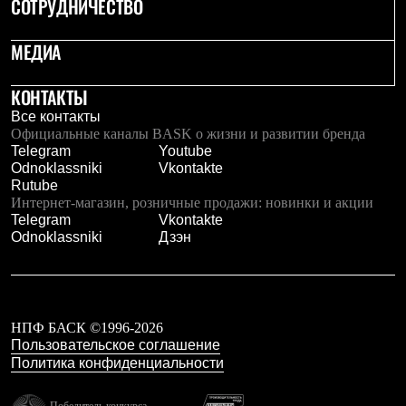
СОТРУДНИЧЕСТВО
Тапочки
Чуни
Уход за обувью
МЕДИА
Аксессуары
Головные уборы
Шапки
КОНТАКТЫ
Балаклавы и маски
Все контакты
Кепки и бейсболки
Официальные каналы BASK о жизни и развитии бренда
Повязки
Telegram
Youtube
Шарфы
Odnoklassniki
Vkontakte
Панамы
Rutube
Перчатки и рукавицы
Интернет-магазин, розничные продажи: новинки и акции
Перчатки
Telegram
Vkontakte
Рукавицы
Odnoklassniki
Дзэн
Носки
Полезные аксессуары
Брелки
Ремни
Шевроны
НПФ БАСК ©1996-2026
Опушки
Пользовательское соглашение
Термоковрики
Уход за одеждой
Политика конфиденциальности
В Арктику
Коллекции