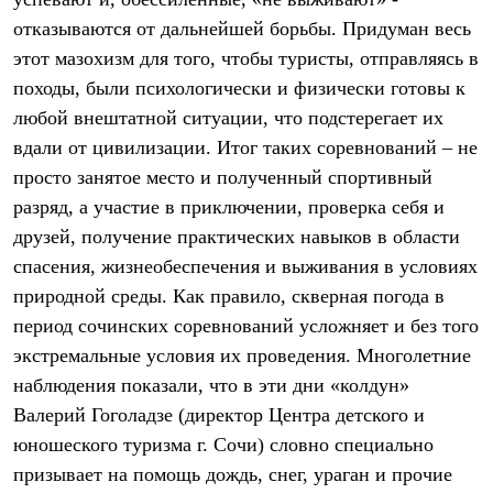
Термобелье
отказываются от дальнейшей борьбы. Придуман весь
Теплое термобелье
Среднее термобелье
этот мазохизм для того, чтобы туристы, отправляясь в
Легкое термобелье
походы, были психологически и физически готовы к
Лёгкая одежда
Футболки
любой внештатной ситуации, что подстерегает их
Рубашки
вдали от цивилизации. Итог таких соревнований – не
Толстовки
Брюки
просто занятое место и полученный спортивный
Шорты
разряд, а участие в приключении, проверка себя и
Женская одежда
друзей, получение практических навыков в области
Утепленная пухом
Куртки
спасения, жизнеобеспечения и выживания в условиях
Брюки
природной среды. Как правило, скверная погода в
Жилеты
Утепленная синтетикой
период сочинских соревнований усложняет и без того
Куртки
экстремальные условия их проведения. Многолетние
Брюки
наблюдения показали, что в эти дни «колдун»
Штормовая одежда
Куртки
Валерий Гоголадзе (директор Центра детского и
Софтшелл одежда
юношеского туризма г. Сочи) словно специально
Куртки
Брюки
призывает на помощь дождь, снег, ураган и прочие
Лёгкая одежда