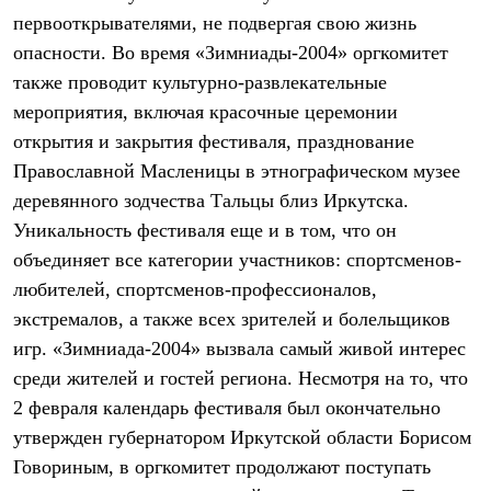
Брюки
первооткрывателями, не подвергая свою жизнь
Софтшелл одежда
Куртки
опасности. Во время «Зимниады-2004» оргкомитет
Флисовая одежда
также проводит культурно-развлекательные
Куртки
Брюки
мероприятия, включая красочные церемонии
Жилеты
открытия и закрытия фестиваля, празднование
Комбинезоны
Православной Масленицы в этнографическом музее
Термобелье
Комплект термобелья
деревянного зодчества Тальцы близ Иркутска.
Снаряжение
Уникальность фестиваля еще и в том, что он
Палатки и тенты
Палатки
объединяет все категории участников: спортсменов-
Тенты
любителей, спортсменов-профессионалов,
Аксессуары для палаток
Рюкзаки
экстремалов, а также всех зрителей и болельщиков
Экспедиционные
игр. «Зимниада-2004» вызвала самый живой интерес
Легкоходные
среди жителей и гостей региона. Несмотря на то, что
Альпинистские
Городские
2 февраля календарь фестиваля был окончательно
Аксессуары для рюкзаков
утвержден губернатором Иркутской области Борисом
Спальные мешки
Пуховые
Говориным, в оргкомитет продолжают поступать
Комбинированные