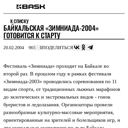
Каталог
К СПИСКУ
Интернет-магазин
БАЙКАЛЬСКАЯ «ЗИМНИАДА-2004»
Мужская одежда
Утепленная пухом
ГОТОВИТСЯ К СТАРТУ
Куртки
Брюки
20.02.2004
965
0
ПОДЕЛИТЬСЯ
Жилеты
Комбинезоны
Утепленная синтетикой
Куртки
Фестиваль «Зимниада» проходит на Байкале во
Брюки
второй раз. В прошлом году в рамках фестиваля
Штормовая одежда
«Зимниада-2003» проводились соревнования по 11
Куртки
Брюки
видам спорта, от традиционных лыжных марафонов
Софтшелл одежда
до экзотических и экстремальных видов - гонок
Куртки
Брюки
буеристов и ледолазания. Организаторы провели
Флисовая одежда
разнообразные культурно-массовые мероприятия,
Куртки
Брюки
ориентированные на зрителей и болельщиков игр, и
Жилеты
две уникальные экспедиции по льду Байкала.