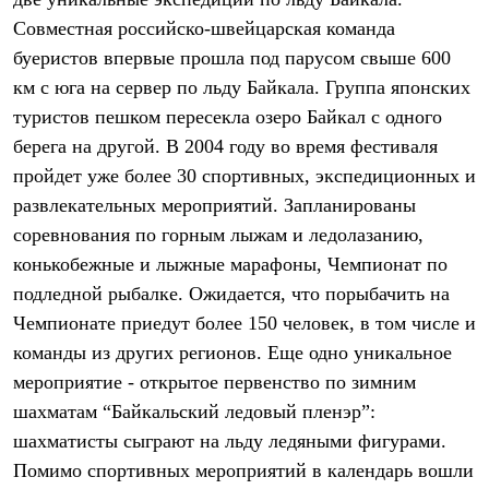
Термобелье
Совместная российско-швейцарская команда
Теплое термобелье
Среднее термобелье
буеристов впервые прошла под парусом свыше 600
Легкое термобелье
км с юга на сервер по льду Байкала. Группа японских
Лёгкая одежда
Футболки
туристов пешком пересекла озеро Байкал с одного
Рубашки
берега на другой. В 2004 году во время фестиваля
Толстовки
Брюки
пройдет уже более 30 спортивных, экспедиционных и
Шорты
развлекательных мероприятий. Запланированы
Женская одежда
соревнования по горным лыжам и ледолазанию,
Утепленная пухом
Куртки
конькобежные и лыжные марафоны, Чемпионат по
Брюки
подледной рыбалке. Ожидается, что порыбачить на
Жилеты
Утепленная синтетикой
Чемпионате приедут более 150 человек, в том числе и
Куртки
команды из других регионов. Еще одно уникальное
Брюки
мероприятие - открытое первенство по зимним
Штормовая одежда
Куртки
шахматам “Байкальский ледовый пленэр”:
Софтшелл одежда
шахматисты сыграют на льду ледяными фигурами.
Куртки
Брюки
Помимо спортивных мероприятий в календарь вошли
Лёгкая одежда