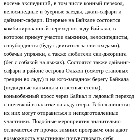
восемь экспедиций, в том числе конный переход,
Рубашки
Футболки
велосипедные и буерные заезды, джип-сафари и
Толстовки
дайвинг-сафари. Впервые на Байкале состоится
Брюки
комбинированный переход по льду Байкала, в
Термобелье
Теплое термобелье
котором примут участие лыжники, велосипедисты,
Среднее термобелье
сноубордисты (будут двигаться за снегоходами),
Легкое термобелье
Флисовая одежда
собачьи упряжки, а также любители ски-джоринга
Куртки
(бег с собакой на лыжах). Состоятся также дайвинг-
Брюки
Детская одежда
сафари в районе острова Ольхон (осмотр становых
Утепленная пухом
трещин во льду) и на юго-западном берегу Байкала
Комбинезоны
(подводные каньоны и отвесные стены),
Куртки
Брюки
конькобежный кросс через Байкал и ледовый переход
Утепленная синтетикой
с ночевкой в палатке на льду озера. В большинство
Комбинезоны
Куртки
их них могут отправиться и неподготовленные
Брюки
участники. Подобные мероприятия значительно
Лёгкая одежда
отличаются от прочих зимних программ: они дают
Футболки
Толстовки
возможность участникам почувствовать себя