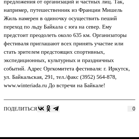
предложения от организаций и частных лиц. Так,
С синтетическим утеплителем
например, путешественник из Франции Мишель
Аксессуары для спальников
Сумки и баулы
Жиль намерен в одиночку осуществить пеший
Баулы
переход по льду Байкала с юга на север. Ему
Кошельки
Сумки
предстоит преодолеть около 635 км. Организаторы
Гермомешки
фестиваля приглашают всех принять участие или
Полезные аксессуары
Книги
стать зрителем предстоящих спортивных,
Еда
экспедиционных, культурных и праздничных
Коврики
событий. Адрес Оргкомитета фестиваля: г. Иркутск,
Обувь
Женская обувь
ул. Байкальская, 291, тел./факс (3952) 564-878,
Сапоги
www.winteriada.ru До встречи на Байкале!
Ботинки
Мужская обувь
Ботинки
Кроссовки
ПОДЕЛИТЬСЯ
0
Сапоги
Гамаши и бахилы
Гамаши
Бахилы
Тапочки и чуни