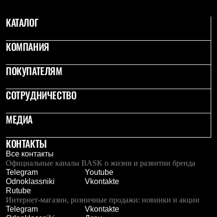
Тапочки
Чуни
Уход за обувью
КАТАЛОГ
Аксессуары
Головные уборы
КОМПАНИЯ
Шапки
Балаклавы и маски
Кепки и бейсболки
ПОКУПАТЕЛЯМ
Повязки
Шарфы
СОТРУДНИЧЕСТВО
Панамы
Перчатки и рукавицы
Перчатки
МЕДИА
Рукавицы
Носки
Полезные аксессуары
КОНТАКТЫ
Брелки
Все контакты
Ремни
Официальные каналы BASK о жизни и развитии бренда
Шевроны
Telegram
Youtube
Опушки
Odnoklassniki
Vkontakte
Термоковрики
Rutube
Уход за одеждой
Интернет-магазин, розничные продажи: новинки и акции
В Арктику
Telegram
Vkontakte
Коллекции