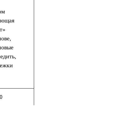
ом
ающая
т»
нове,
новые
едить,
бежки
0