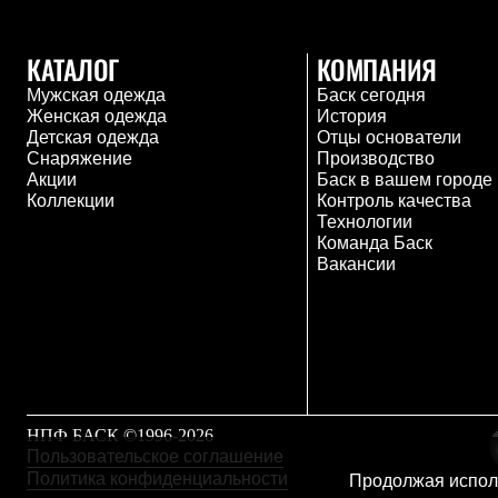
Брюки
Лёгкая одежда
Рубашки
КАТАЛОГ
КОМПАНИЯ
Футболки
Толстовки
Мужская одежда
Баск сегодня
Брюки
Женская одежда
История
Термобелье
Детская одежда
Отцы основатели
Теплое термобелье
Снаряжение
Производство
Среднее термобелье
Акции
Баск в вашем городе
Легкое термобелье
Коллекции
Контроль качества
Флисовая одежда
Технологии
Куртки
Команда Баск
Брюки
Вакансии
Детская одежда
Утепленная пухом
Комбинезоны
Куртки
Брюки
Утепленная синтетикой
Комбинезоны
Куртки
НПФ БАСК ©1996-2026
Брюки
Пользовательское соглашение
Лёгкая одежда
Политика конфиденциальности
Продолжая исполь
Футболки