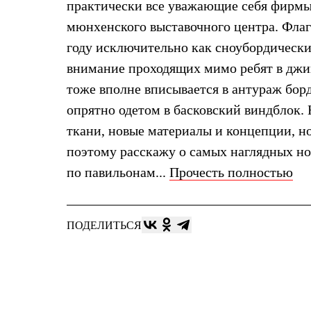
практически все уважающие себя фирмы
Жилеты
Термобелье
мюнхенского выставочного центра. Флаг
Теплое термобелье
году исключительно как сноубордическ
Среднее термобелье
Легкое термобелье
внимание проходящих мимо ребят в джин
Лёгкая одежда
тоже вполне вписывается в антураж борд
Футболки
Рубашки
опрятно одетом в басковский виндблок. 
Толстовки
Брюки
ткани, новые материалы и концепции, но
Шорты
поэтому расскажу о самых наглядных но
Женская одежда
Утепленная пухом
по павильонам...
Прочесть полностью
Куртки
Брюки
Жилеты
Утепленная синтетикой
ПОДЕЛИТЬСЯ
Куртки
Брюки
Штормовая одежда
Куртки
Софтшелл одежда
Куртки