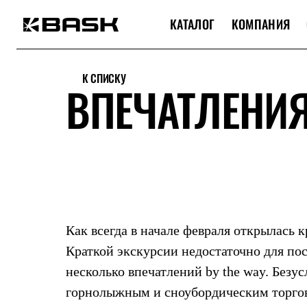
КАТАЛОГ
КОМПАНИЯ
Каталог
Интернет-магазин
К СПИСКУ
Мужская одежда
ВПЕЧАТЛЕНИЯ
Утепленная пухом
Куртки
Брюки
Жилеты
Комбинезоны
Утепленная синтетикой
Куртки
Брюки
Штормовая одежда
Куртки
Брюки
Как всегда в начале февраля открылась 
Софтшелл одежда
Краткой экскурсии недостаточно для по
Куртки
Брюки
несколько впечатлений by the way. Безу
Флисовая одежда
Куртки
горнолыжным и сноубордическим торгов
Брюки