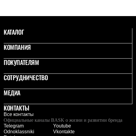
Брюки
Софтшелл одежда
Куртки
Флисовая одежда
Куртки
КАТАЛОГ
Брюки
Жилеты
Комбинезоны
КОМПАНИЯ
Термобелье
Комплект термобелья
Снаряжение
ПОКУПАТЕЛЯМ
Палатки и тенты
Палатки
СОТРУДНИЧЕСТВО
Тенты
Аксессуары для палаток
Рюкзаки
МЕДИА
Экспедиционные
Легкоходные
Альпинистские
КОНТАКТЫ
Городские
Все контакты
Аксессуары для рюкзаков
Официальные каналы BASK о жизни и развитии бренда
Спальные мешки
Telegram
Youtube
Пуховые
Odnoklassniki
Vkontakte
Комбинированные