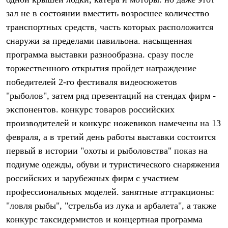
Термобелье
зал не в состоянии вместить возросшее количество
Теплое термобелье
Среднее термобелье
транспортных средств, часть которых расположится
Легкое термобелье
снаружи за пределами павильона. насыщенная
Лёгкая одежда
Футболки
программа выставки разнообразна. сразу после
Рубашки
торжественного открытия пройдет награждение
Толстовки
Брюки
победителей 2-го фестиваля видеосюжетов
Шорты
"рыболов", затем ряд презентаций на стендах фирм -
Женская одежда
экспонентов. конкурс товаров российских
Утепленная пухом
Куртки
производителей и конкурс ножевиков намечены на 13
Брюки
февраля, а в третий день работы выставки состоится
Жилеты
Утепленная синтетикой
первый в истории "охоты и рыболовства" показ на
Куртки
подиуме одежды, обуви и туристического снаряжения
Брюки
российских и зарубежных фирм с участием
Штормовая одежда
Куртки
профессиональных моделей. занятные аттракционы:
Софтшелл одежда
"ловля рыбы", "стрельба из лука и арбалета", а также
Куртки
Брюки
конкурс таксидермистов и концертная программа
Лёгкая одежда