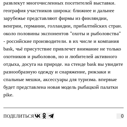
развлекут многочисленных посетителей выставки.
Рубашки
Футболки
география участников широка: ближнее и дальнее
Толстовки
зарубежье представляют фирмы из финляндии,
Брюки
венгрии, германии, голландии, прибалтийских стран.
Термобелье
Теплое термобелье
около половины экспонентов "охоты и рыболовства"
Среднее термобелье
- российские производители. в их числе и компания
Легкое термобелье
Флисовая одежда
bask, чьё присутствие привлечет внимание не только
Куртки
охотников и рыболовов, но и любителей активного
Брюки
Детская одежда
отдыха, досуга на природе. на стенде bask вы увидите
Утепленная пухом
разнообразную одежду и снаряжение, рюкзаки и
Комбинезоны
спальные мешки, аксессуары для туризма. впервые
Куртки
Брюки
будет представлена новая модель рыбацкой палатки
Утепленная синтетикой
pike.
Комбинезоны
Куртки
Брюки
Лёгкая одежда
ПОДЕЛИТЬСЯ
0
Футболки
Толстовки