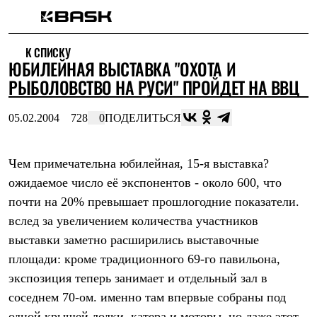
Каталог
К СПИСКУ
Интернет-магазин
ЮБИЛЕЙНАЯ ВЫСТАВКА "ОХОТА И
Мужская одежда
Утепленная пухом
РЫБОЛОВСТВО НА РУСИ" ПРОЙДЕТ НА ВВЦ
Куртки
Брюки
05.02.2004
728
0
ПОДЕЛИТЬСЯ
Жилеты
Комбинезоны
Утепленная синтетикой
Куртки
Чем примечательна юбилейная, 15-я выставка?
Брюки
ожидаемое число её экспонентов - около 600, что
Штормовая одежда
почти на 20% превышает прошлогодние показатели.
Куртки
Брюки
вслед за увеличением количества участников
Софтшелл одежда
выставки заметно расширились выставочные
Куртки
Брюки
площади: кроме традиционного 69-го павильона,
Флисовая одежда
экспозиция теперь занимает и отдельный зал в
Куртки
Брюки
соседнем 70-ом. именно там впервые собраны под
Жилеты
одной крышей лодки, катера и моторы. но даже этот