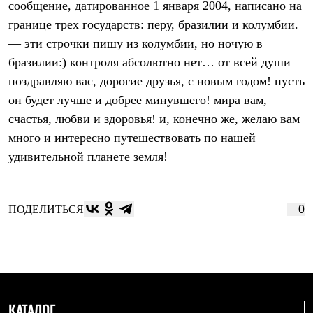
сообщение, датированное 1 января 2004, написано на
Рубашки
границе трех государств: перу, бразилии и колумбии.
Футболки
Толстовки
— эти строчки пишу из колумбии, но ночую в
Брюки
бразилии:) контроля абсолютно нет… от всей души
Термобелье
Теплое термобелье
поздравляю вас, дорогие друзья, с новым годом! пусть
Среднее термобелье
он будет лучше и добрее минувшего! мира вам,
Легкое термобелье
Флисовая одежда
счастья, любви и здоровья! и, конечно же, желаю вам
Куртки
много и интересно путешествовать по нашей
Брюки
удивительной планете земля!
Детская одежда
Утепленная пухом
Комбинезоны
Куртки
ПОДЕЛИТЬСЯ
0
Брюки
Утепленная синтетикой
Комбинезоны
Куртки
Брюки
Лёгкая одежда
Футболки
Толстовки
КАТАЛОГ