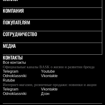
Брюки
Софтшелл одежда
КОМПАНИЯ
Куртки
Флисовая одежда
Куртки
ПОКУПАТЕЛЯМ
Брюки
Жилеты
Комбинезоны
СОТРУДНИЧЕСТВО
Термобелье
Комплект термобелья
МЕДИА
Снаряжение
Палатки и тенты
Палатки
КОНТАКТЫ
Тенты
Все контакты
Аксессуары для палаток
Официальные каналы BASK о жизни и развитии бренда
Рюкзаки
Telegram
Youtube
Экспедиционные
Odnoklassniki
Vkontakte
Легкоходные
Rutube
Альпинистские
Интернет-магазин, розничные продажи: новинки и акции
Городские
Telegram
Vkontakte
Аксессуары для рюкзаков
Odnoklassniki
Дзэн
Спальные мешки
Пуховые
Комбинированные