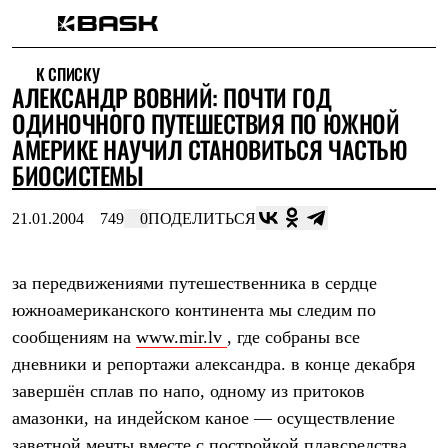
Каталог
К СПИСКУ
Интернет-магазин
АЛЕКСАНДР ВОВНИЙ: ПОЧТИ ГОД
Мужская одежда
Утепленная пухом
ОДИНОЧНОГО ПУТЕШЕСТВИЯ ПО ЮЖНОЙ
Куртки
АМЕРИКЕ НАУЧИЛ СТАНОВИТЬСЯ ЧАСТЬЮ
Брюки
БИОСИСТЕМЫ
Жилеты
Комбинезоны
Утепленная синтетикой
21.01.2004
749
0
ПОДЕЛИТЬСЯ
Куртки
Брюки
Штормовая одежда
за передвижениями путешественника в сердце
Куртки
Брюки
южноамериканского континента мы следим по
Софтшелл одежда
сообщениям на
www.mir.lv
, где собраны все
Куртки
Брюки
дневники и репортажи александра. в конце декабря
Флисовая одежда
завершён сплав по напо, одному из притоков
Куртки
амазонки, на индейском каное — осуществление
Брюки
Жилеты
заветной мечты вместе с постройкой плавсредства