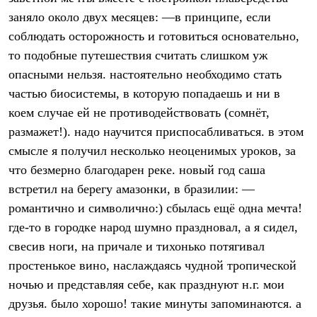
Термобелье
заняло около двух месяцев: —в принципе, если
Теплое термобелье
Среднее термобелье
соблюдать осторожность и готовиться основательно,
Легкое термобелье
то подобные путешествия считать слишком уж
Лёгкая одежда
Футболки
опасными нельзя. настоятельно необходимо стать
Рубашки
частью биосистемы, в которую попадаешь и ни в
Толстовки
коем случае ей не противодействовать (сомнёт,
Брюки
Шорты
размажет!). надо научится приспосабливаться. в этом
Женская одежда
смысле я получил несколько неоценимых уроков, за
Утепленная пухом
Куртки
что безмерно благодарен реке. новый год саша
Брюки
встретил на берегу амазонки, в бразилии: —
Жилеты
Утепленная синтетикой
романтично и символично:) сбылась ещё одна мечта!
Куртки
где-то в городке народ шумно праздновал, а я сидел,
Брюки
свесив ноги, на причале и тихонько потягивал
Штормовая одежда
Куртки
простенькое вино, наслаждаясь чудной тропической
Софтшелл одежда
ночью и представляя себе, как празднуют н.г. мои
Куртки
Брюки
друзья. было хорошо! такие минуты запоминаются. а
Лёгкая одежда