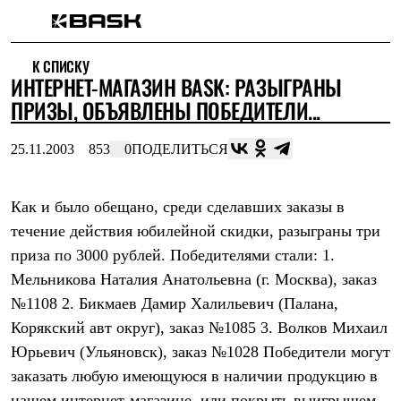
Каталог
К СПИСКУ
Интернет-магазин
ИНТЕРНЕТ-МАГАЗИН BASK: РАЗЫГРАНЫ
Мужская одежда
Утепленная пухом
ПРИЗЫ, ОБЪЯВЛЕНЫ ПОБЕДИТЕЛИ...
Куртки
Брюки
25.11.2003
853
0
ПОДЕЛИТЬСЯ
Жилеты
Комбинезоны
Утепленная синтетикой
Куртки
Как и было обещано, среди сделавших заказы в
Брюки
течение действия юбилейной скидки, разыграны три
Штормовая одежда
приза по 3000 рублей. Победителями стали: 1.
Куртки
Брюки
Мельникова Наталия Анатольевна (г. Москва), заказ
Софтшелл одежда
№1108 2. Бикмаев Дамир Халильевич (Палана,
Куртки
Брюки
Корякский авт округ), заказ №1085 3. Волков Михаил
Флисовая одежда
Юрьевич (Ульяновск), заказ №1028 Победители могут
Куртки
Брюки
заказать любую имеющуюся в наличии продукцию в
Жилеты
нашем интернет-магазине, или покрыть выигрышем