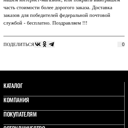
Термобелье
часть стоимости более дорогого заказа. Доставка
Теплое термобелье
Среднее термобелье
заказов для победителей федеральной почтовой
Легкое термобелье
службой - бесплатно. Поздравляем !!!
Лёгкая одежда
Футболки
Рубашки
Толстовки
ПОДЕЛИТЬСЯ
0
Брюки
Шорты
Женская одежда
Утепленная пухом
Куртки
Брюки
Жилеты
Утепленная синтетикой
КАТАЛОГ
Куртки
Брюки
КОМПАНИЯ
Штормовая одежда
Куртки
Софтшелл одежда
ПОКУПАТЕЛЯМ
Куртки
Брюки
Лёгкая одежда