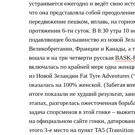
устраивается ежегодно и ведёт свою исто
Жилеты
Термобелье
что она представляла собой преодолени
Теплое термобелье
передвижение пешком, вплавь, на горном
Среднее термобелье
Легкое термобелье
протяжении 6-ти суток. В 8:30 утра 10 н
Лёгкая одежда
Футболки
подавляющее большинство из новой Зела
Рубашки
Великобритании, Франции и Канады, а т
Толстовки
Брюки
вошла и на три четверти русская
BASK-R
Шорты
включалась по крайней мере одна женщин
Женская одежда
Утепленная пухом
из Новой Зеландии Fat Tyre Adventure
Куртки
Брюки
оказалась на 100% женской. (Забегая вп
Жилеты
итоге показали не худший результат, зан
Утепленная синтетикой
Куртки
этапах, разгорелась ожесточенная борьб
Брюки
задача спорсменов в этой гонке – выжи
Штормовая одежда
Куртки
на официальном сайте гонки, датирован
Софтшелл одежда
этого 3-е место на пункт TA5 (Transitio
Куртки