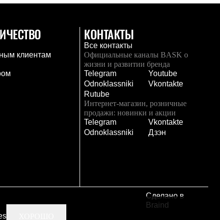
ИЧЕСТВО
КОНТАКТЫ
Все контакты
ным клиентам
Официальные каналы BASK о
жизни и развитии бренда
ром
Telegram
Youtube
Odnoklassniki
Vkontakte
Rutube
Интернет-магазин, розничные
продажи: новинки и акции
Telegram
Vkontakte
и
Odnoklassniki
Дзэн
Сделано в
Braind
es
ХОРОШО