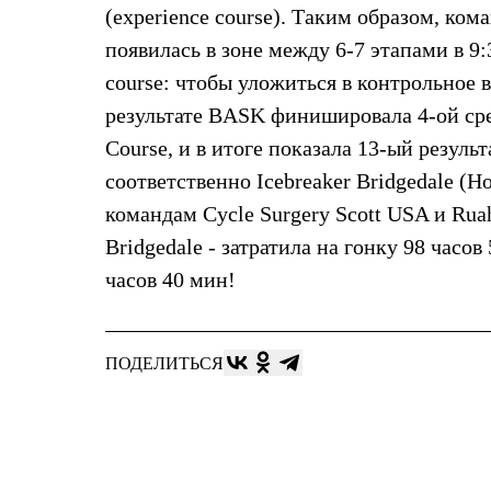
Толстовки
(experience course). Таким образом, ко
Брюки
появилась в зоне между 6-7 этапами в 9:
Софтшелл одежда
Куртки
course: чтобы уложиться в контрольное 
Флисовая одежда
результате BASK финишировала 4-ой ср
Куртки
Брюки
Course, и в итоге показала 13-ый резуль
Жилеты
Комбинезоны
соответственно Icebreaker Bridgedale (
Термобелье
командам Cycle Surgery Scott USA и Rua
Комплект термобелья
Снаряжение
Bridgedale - затратила на гонку 98 часов
Палатки и тенты
часов 40 мин!
Палатки
Тенты
Аксессуары для палаток
Рюкзаки
ПОДЕЛИТЬСЯ
Экспедиционные
Легкоходные
Альпинистские
Городские
Аксессуары для рюкзаков
Спальные мешки
Пуховые