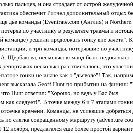
олько пальцев, и она страдает от острой желудочно
 тактика обеспечит Ритчел дополнительный отдых б
е две команды (Eventrate.com (Англия) и Northern 
потеряв по участнику в результате травмы и истощ
й команде) решили продолжать гонку вне зачета". К
дистанции, и три команды, потерявшие по участнику
 А. Щербакова, несколько команд было недовольно
 репортажах несколько раз отмечалось, что участн
изаторе гонки не иначе как о "дьяволе"! Так, наприм
ment высказала Geoff Hunt по прибытии на финиш: 
 что Hunt ответил: "Хорошо, но ведь у Вас был
м как следует!". В точке между 6 и 7 этапами гонки
я отсечка времени. Команды, не успевшие добраться 
сь по слегка сокращенному маршруту (adventure cou
00 12 ноября, предлагался еще более простой вариант