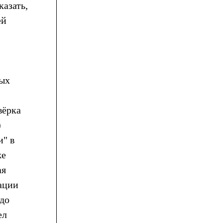
казать,
ей
рых
вёрка
)
и" в
же
ая
ации
 до
ел