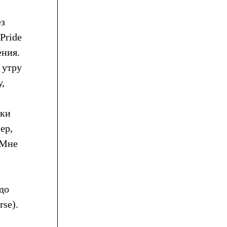
й
ез
Pride
ения.
 утру
,
ики
ер,
"Мне
до
rse).