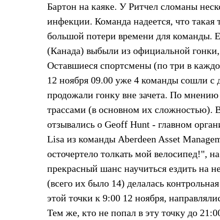
Брюки
Бартон на каяке. У Ритчел сломаны неск
Лёгкая одежда
Рубашки
инфекции. Команда надеется, что такая
Футболки
большой потери времени для команды. Ещ
Толстовки
Брюки
(Канада) выбыли из официальной гонки, 
Термобелье
Оставшиеся спортсмены (по три в каждо
Теплое термобелье
Среднее термобелье
12 ноября 09.00 уже 4 команды сошли с 
Легкое термобелье
продожали гонку вне зачета. По мнению
Флисовая одежда
Куртки
трассами (в основном их сложностью). В
Брюки
Детская одежда
отзывались о Geoff Hunt - главном орган
Утепленная пухом
Lisa из команды Aberdeen Asset Manage
Комбинезоны
Куртки
осточертело толкать мой велосипед!", на
Брюки
прекрасный шанс научиться ездить на не
Утепленная синтетикой
Комбинезоны
(всего их было 14) делалась контрольна
Куртки
Брюки
этой точки к 9:00 12 ноября, направляли
Лёгкая одежда
Тем же, кто не попал в эту точку до 21:
Футболки