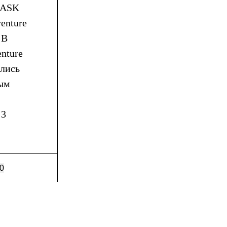
 BASK
enture
 В
nture
ались
ным
 3
0