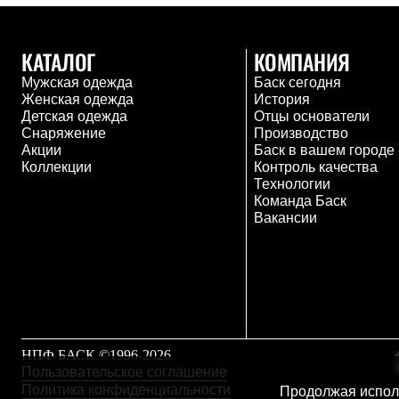
Комбинированные
С синтетическим утеплителем
Аксессуары для спальников
КАТАЛОГ
КОМПАНИЯ
Сумки и баулы
Мужская одежда
Баск сегодня
Баулы
Женская одежда
История
Кошельки
Детская одежда
Отцы основатели
Сумки
Снаряжение
Производство
Гермомешки
Акции
Баск в вашем городе
Полезные аксессуары
Коллекции
Контроль качества
Книги
Технологии
Еда
Команда Баск
Коврики
Вакансии
Обувь
Женская обувь
Сапоги
Ботинки
Мужская обувь
Ботинки
Кроссовки
Сапоги
Гамаши и бахилы
НПФ БАСК ©1996-2026
Гамаши
Пользовательское соглашение
Бахилы
Политика конфиденциальности
Продолжая исполь