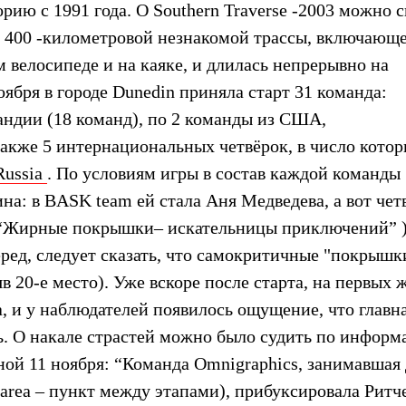
рию с 1991 года. О Southern Traverse -2003 можно с
е 400 -километровой незнакомой трассы, включающ
 велосипеде и на каяке, и длилась непрерывно на
оября в городе Dunedin приняла старт 31 команда:
ндии (18 команд), по 2 команды из США,
акже 5 интернациональных четвёрок, в число кото
ussia
. По условиям игры в состав каждой команды
а: в BASK team ей стала Аня Медведева, а вот чет
s (“Жирные покрышки– искательницы приключений” 
еред, следует сказать, что cамокритичные "покрышк
яв 20-е место). Уже вскоре после старта, на первых 
а, и у наблюдателей появилось ощущение, что главн
ть. О накале страстей можно было судить по информ
ной 11 ноября: “Команда Omnigraphics, занимавшая
n area – пункт между этапами), прибуксировала Ритч