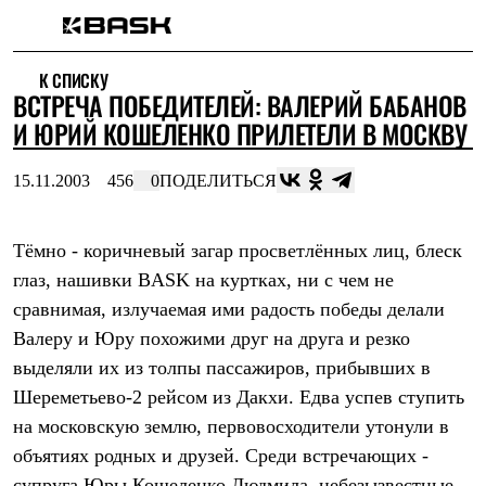
Каталог
К СПИСКУ
Интернет-магазин
ВСТРЕЧА ПОБЕДИТЕЛЕЙ: ВАЛЕРИЙ БАБАНОВ
Мужская одежда
Утепленная пухом
И ЮРИЙ КОШЕЛЕНКО ПРИЛЕТЕЛИ В МОСКВУ
Куртки
Брюки
15.11.2003
456
0
ПОДЕЛИТЬСЯ
Жилеты
Комбинезоны
Утепленная синтетикой
Куртки
Тёмно - коричневый загар просветлённых лиц, блеск
Брюки
глаз, нашивки BASK на куртках, ни с чем не
Штормовая одежда
сравнимая, излучаемая ими радость победы делали
Куртки
Брюки
Валеру и Юру похожими друг на друга и резко
Софтшелл одежда
выделяли их из толпы пассажиров, прибывших в
Куртки
Брюки
Шереметьево-2 рейсом из Дакхи. Едва успев ступить
Флисовая одежда
на московскую землю, первовосходители утонули в
Куртки
Брюки
объятиях родных и друзей. Среди встречающих -
Жилеты
супруга Юры Кошеленко Людмила, небезызвестные