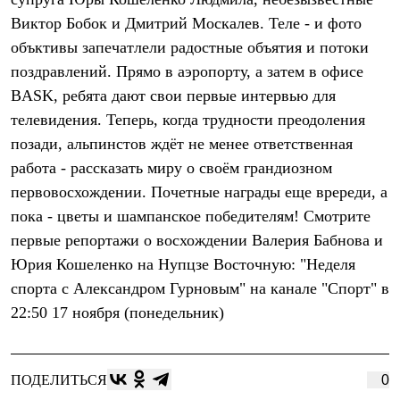
Термобелье
Виктор Бобок и Дмитрий Москалев. Теле - и фото
Теплое термобелье
Среднее термобелье
объктивы запечатлели радостные объятия и потоки
Легкое термобелье
поздравлений. Прямо в аэропорту, а затем в офисе
Лёгкая одежда
Футболки
BASK, ребята дают свои первые интервью для
Рубашки
телевидения. Теперь, когда трудности преодоления
Толстовки
Брюки
позади, альпинстов ждёт не менее ответственная
Шорты
работа - рассказать миру о своём грандиозном
Женская одежда
первовосхождении. Почетные награды еще вререди, а
Утепленная пухом
Куртки
пока - цветы и шампанское победителям! Смотрите
Брюки
первые репортажи о восхождении Валерия Бабнова и
Жилеты
Утепленная синтетикой
Юрия Кошеленко на Нупцзе Восточную: "Неделя
Куртки
спорта с Александром Гурновым" на канале "Спорт" в
Брюки
22:50 17 ноября (понедельник)
Штормовая одежда
Куртки
Софтшелл одежда
Куртки
ПОДЕЛИТЬСЯ
0
Брюки
Лёгкая одежда