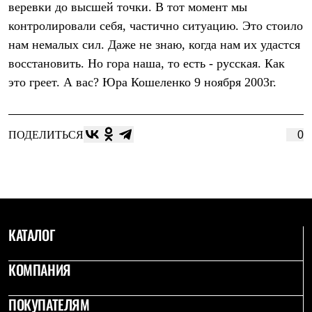
веревки до высшей точки. В тот момент мы
Рубашки
Футболки
контролировали себя, частично ситуацию. Это стоило
Толстовки
нам немалых сил. Даже не знаю, когда нам их удастся
Брюки
восстановить. Но гора наша, то есть - русская. Как
Термобелье
Теплое термобелье
это греет. А вас? Юра Кошеленко 9 ноября 2003г.
Среднее термобелье
Легкое термобелье
Флисовая одежда
Куртки
ПОДЕЛИТЬСЯ
0
Брюки
Детская одежда
Утепленная пухом
Комбинезоны
Куртки
Брюки
Утепленная синтетикой
КАТАЛОГ
Комбинезоны
Куртки
Брюки
КОМПАНИЯ
Лёгкая одежда
Футболки
ПОКУПАТЕЛЯМ
Толстовки