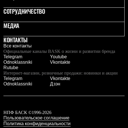
Брюки
Софтшелл одежда
СОТРУДНИЧЕСТВО
Куртки
Флисовая одежда
Куртки
МЕДИА
Брюки
Жилеты
КОНТАКТЫ
Комбинезоны
Термобелье
Все контакты
Комплект термобелья
Официальные каналы BASK о жизни и развитии бренда
Снаряжение
Telegram
Youtube
Палатки и тенты
Odnoklassniki
Vkontakte
Палатки
Rutube
Тенты
Интернет-магазин, розничные продажи: новинки и акции
Аксессуары для палаток
Telegram
Vkontakte
Рюкзаки
Odnoklassniki
Дзэн
Экспедиционные
Легкоходные
Альпинистские
Городские
Аксессуары для рюкзаков
НПФ БАСК ©1996-2026
Спальные мешки
Пользовательское соглашение
Пуховые
Политика конфиденциальности
Комбинированные