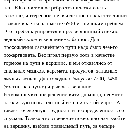
Термобелье
ней. Юго-восточное ребро технически очень
Теплое термобелье
Среднее термобелье
сложное, интересное, великолепное по красоте линии
Легкое термобелье
- заканчивается на высоте 6900 м. широким гребнем.
Лёгкая одежда
Футболки
Этот гребень упирается в предвершинный снежно-
Рубашки
ледовый склон и вершинную башню. Для
Толстовки
Брюки
прохождения дальнейшего пути надо было чем-то
Шорты
пожертвовать. Вес играл первую роль в качестве
Женская одежда
тормоза на пути к вершине, и мы отказались от
Утепленная пухом
Куртки
спальных мешков, каремата, продуктов, запасных
Брюки
личных вещей. Два холодных бивуака: 7200, 7450
Жилеты
Утепленная синтетикой
(третий на спуске) и рывок к вершине.
Куртки
Бескомпромиссное решение идти до конца, несмотря
Брюки
на близкую ночь, плотный ветер и густой мороз. А
Штормовая одежда
Куртки
также - очевидную трудность и неопределенность со
Софтшелл одежда
спуском. Только это отречение позволило нам взойти
Куртки
Брюки
на вершину, выбрав правильный путь, за четыре
Лёгкая одежда