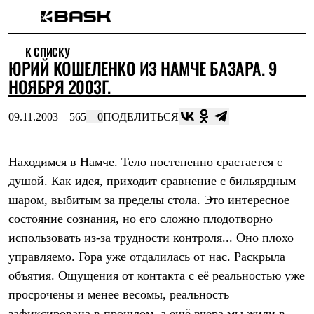
Каталог
К СПИСКУ
Интернет-магазин
ЮРИЙ КОШЕЛЕНКО ИЗ НАМЧЕ БАЗАРА. 9
Мужская одежда
Утепленная пухом
НОЯБРЯ 2003Г.
Куртки
Брюки
09.11.2003
565
0
ПОДЕЛИТЬСЯ
Жилеты
Комбинезоны
Утепленная синтетикой
Куртки
Находимся в Намче. Тело постепенно срастается с
Брюки
душой. Как идея, приходит сравнение с бильярдным
Штормовая одежда
шаром, выбитым за пределы стола. Это интересное
Куртки
Брюки
состояние сознания, но его сложно плодотворно
Софтшелл одежда
использовать из-за трудности контроля... Оно плохо
Куртки
Брюки
управляемо. Гора уже отдалилась от нас. Раскрыла
Флисовая одежда
объятия. Ощущения от контакта с её реальностью уже
Куртки
Брюки
просрочены и менее весомы, реальность
Жилеты
зафиксирована в прошлом, а ещё вчера мы жили в